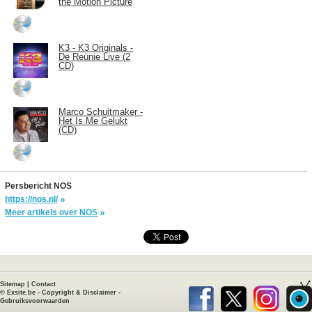
the Motion Picture
K3 - K3 Originals -
De Reünie Live (2
CD)
Marco Schuitmaker -
Het Is Me Gelukt
(CD)
Persbericht NOS
https://nos.nl/
Meer artikels over NOS
Sitemap
|
Contact
©
Exsite.be
-
Copyright & Disclaimer
-
Gebruiksvoorwaarden