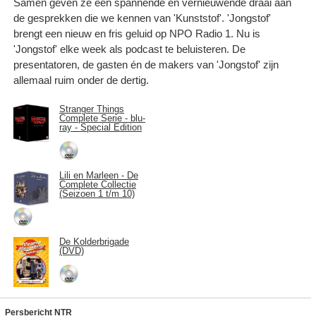
Samen geven ze een spannende en vernieuwende draai aan
de gesprekken die we kennen van 'Kunststof'. 'Jongstof'
brengt een nieuw en fris geluid op NPO Radio 1. Nu is
'Jongstof' elke week als podcast te beluisteren. De
presentatoren, de gasten én de makers van 'Jongstof' zijn
allemaal ruim onder de dertig.
Stranger Things
Complete Serie - blu-
ray - Special Edition
Lili en Marleen - De
Complete Collectie
(Seizoen 1 t/m 10)
De Kolderbrigade
(DVD)
Persbericht NTR