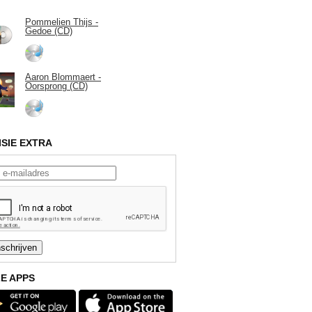
Pommelien Thijs -
Gedoe (CD)
Aaron Blommaert -
Oorsprong (CD)
ISIE EXTRA
E APPS