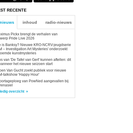
ST RECENTE
-nieuws
inhoud
radio-nieuws
ximus Pickx brengt de verhalen van
werp Pride Live 2026
e is Banksy? Nieuwe KRO-NCRV-jeugdserie
AM – Investigation Art Mysteries' onderzoekt
roemde kunstmysteries
s van 'De Tafel van Gert' kunnen aftellen: dit
wanneer het nieuwe seizoen start
en Van Gucht zoekt publiek voor nieuwe
-talkshow 'Happy Hour'
portageploeg van PowNed aangevallen bij
renasiel
ledig overzicht