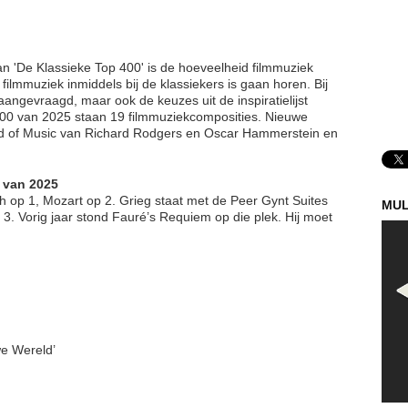
an 'De Klassieke Top 400' is de hoeveelheid filmmuziek
 filmmuziek inmiddels bij de klassiekers is gaan horen. Bij
aangevraagd, maar ook de keuzes uit de inspiratielijst
400 van 2025 staan 19 filmmuziekcomposities. Nieuwe
e Sound of Music van Richard Rodgers en Oscar Hammerstein en
' van 2025
ch op 1, Mozart op 2. Grieg staat met de Peer Gynt Suites
MUL
3. Vorig jaar stond Fauré’s Requiem op die plek. Hij moet
we Wereld’