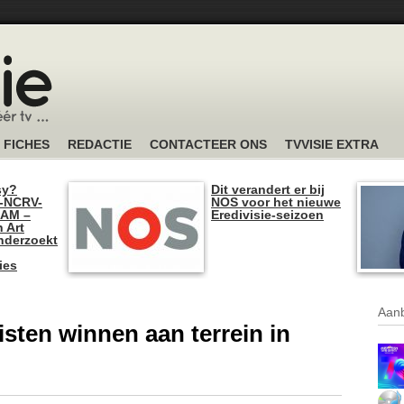
FICHES
REDACTIE
CONTACTEER ONS
TVVISIE EXTRA
sy?
Dit verandert er bij
-NCRV-
NOS voor het nieuwe
I AM –
Eredivisie-seizoen
n Art
nderzoekt
ies
Aanb
sten winnen aan terrein in