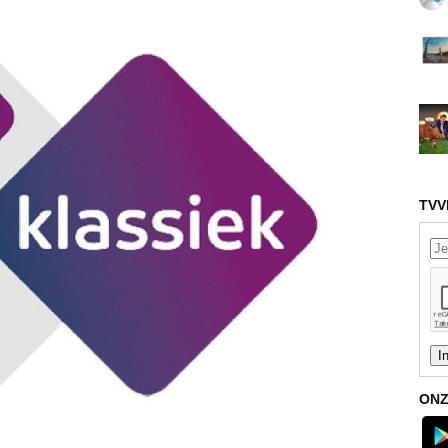
TVV
ONZ