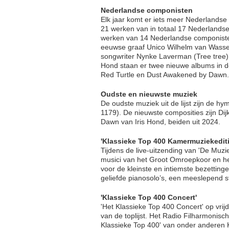
Nederlandse componisten
Elk jaar komt er iets meer Nederlandse 
21 werken van in totaal 17 Nederlandse 
werken van 14 Nederlandse componiste
eeuwse graaf Unico Wilhelm van Wassen
songwriter Nynke Laverman (Tree tree)
Hond staan er twee nieuwe albums in de 
Red Turtle en Dust Awakened by Dawn.
Oudste en nieuwste muziek
De oudste muziek uit de lijst zijn de h
1179). De nieuwste composities zijn D
Dawn van Iris Hond, beiden uit 2024.
'Klassieke Top 400 Kamermuziekediti
Tijdens de live-uitzending van 'De Mu
musici van het Groot Omroepkoor en he
voor de kleinste en intiemste bezettin
geliefde pianosolo’s, een meeslepend st
'Klassieke Top 400 Concert'
'Het Klassieke Top 400 Concert' op vrijd
van de toplijst. Het Radio Filharmonisc
Klassieke Top 400' van onder anderen K