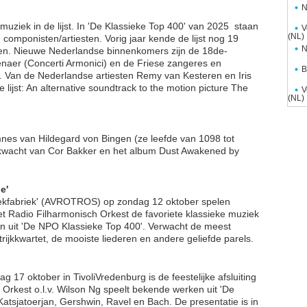
N
muziek in de lijst. In 'De Klassieke Top 400' van 2025 staan
V
(NL)
componisten/artiesten. Vorig jaar kende de lijst nog 19
N
n. Nieuwe Nederlandse binnenkomers zijn de 18de-
aer (Concerti Armonici) en de Friese zangeres en
B
. Van de Nederlandse artiesten Remy van Kesteren en Iris
lijst: An alternative soundtrack to the motion picture The
V
(NL)
ymnes van Hildegard von Bingen (ze leefde van 1098 tot
ijkwacht van Cor Bakker en het album Dust Awakened by
e'
ziekfabriek' (AVROTROS) op zondag 12 oktober spelen
t Radio Filharmonisch Orkest de favoriete klassieke muziek
gen uit 'De NPO Klassieke Top 400'. Verwacht de meest
rijkkwartet, de mooiste liederen en andere geliefde parels.
ag 17 oktober in TivoliVredenburg is de feestelijke afsluiting
h Orkest o.l.v. Wilson Ng speelt bekende werken uit 'De
atsjatoerjan, Gershwin, Ravel en Bach. De presentatie is in