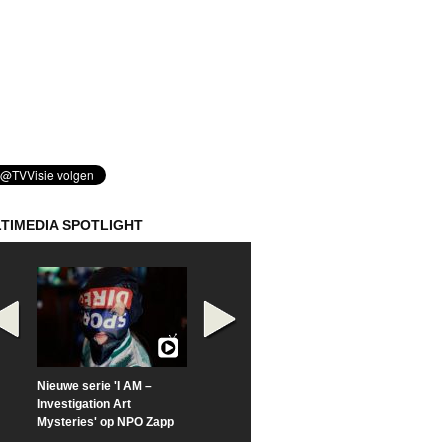
TIMEDIA SPOTLIGHT
Nieuwe serie 'I AM –
Prime Video deelt officiële
Check nu de offi
Investigation Art
trailer van 'L*VE KLEINE'
trailer van 'The
Mysteries' op NPO Zapp
Sunrise'