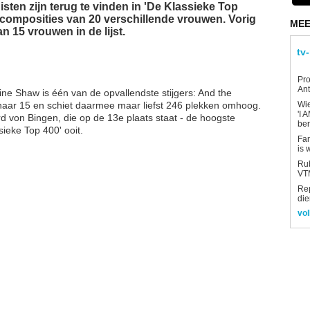
ten zijn terug te vinden in 'De Klassieke Top
29 composities van 20 verschillende vrouwen. Vorig
MEE
n 15 vrouwen in de lijst.
tv
Pro
Ant
e Shaw is één van de opvallendste stijgers: And the
r naar 15 en schiet daarmee maar liefst 246 plekken omhoog.
Wi
'I 
d von Bingen, die op de 13e plaats staat - de hoogste
be
sieke Top 400' ooit.
Fan
is 
Rub
VTM
Re
die
vol