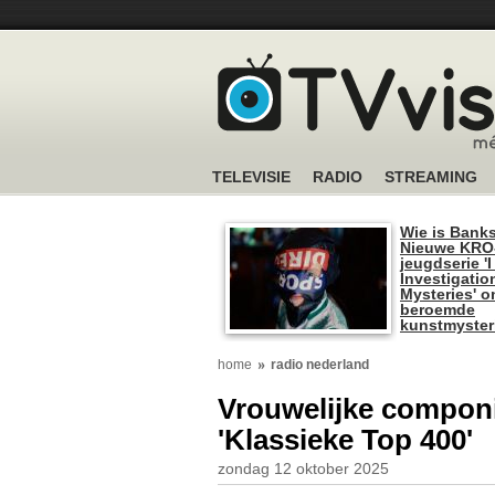
TELEVISIE
RADIO
STREAMING
Wie is Bank
Nieuwe KRO
jeugdserie '
Investigatio
Mysteries' o
beroemde
kunstmyster
home
radio nederland
Vrouwelijke componi
'Klassieke Top 400'
zondag 12 oktober 2025