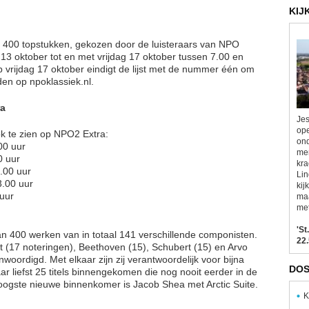
KIJ
van 400 topstukken, gekozen door de luisteraars van NPO
13 oktober tot en met vrijdag 17 oktober tussen 7.00 en
 vrijdag 17 oktober eindigt de lijst met de nummer één om
nden op npoklassiek.nl.
ra
Jes
ope
ok te zien op NPO2 Extra:
ond
00 uur
men
0 uur
kra
.00 uur
Lin
3.00 uur
kij
 uur
maa
met
'St
an 400 werken van in totaal 141 verschillende componisten.
22.
t (17 noteringen), Beethoven (15), Schubert (15) en Arvo
woordigd. Met elkaar zijn zij verantwoordelijk voor bijna
DOS
maar liefst 25 titels binnengekomen die nog nooit eerder in de
hoogste nieuwe binnenkomer is Jacob Shea met Arctic Suite.
K