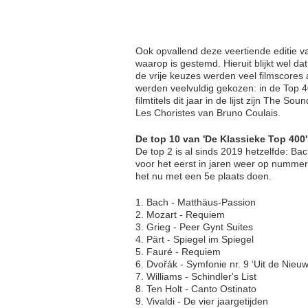
Ook opvallend deze veertiende editie v
waarop is gestemd. Hieruit blijkt wel dat
de vrije keuzes werden veel filmscores 
werden veelvuldig gekozen: in de Top 
filmtitels dit jaar in de lijst zijn Th
Les Choristes van Bruno Coulais.
De top 10 van 'De Klassieke Top 400
De top 2 is al sinds 2019 hetzelfde: Ba
voor het eerst in jaren weer op nummer 
het nu met een 5e plaats doen.
1. Bach - Matthäus-Passion
2. Mozart - Requiem
3. Grieg - Peer Gynt Suites
4. Pärt - Spiegel im Spiegel
5. Fauré - Requiem
6. Dvořák - Symfonie nr. 9 ‘Uit de Nieu
7. Williams - Schindler's List
8. Ten Holt - Canto Ostinato
9. Vivaldi - De vier jaargetijden