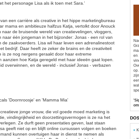
t het personage Lisa als ik toen met Sara.'
 van een carrière als creative in het hippe marketingbureau
aar mama en ambitieuze halfzus Katja, vertolkt door Anouck
n naar de bruisende wereld van creatievelingen, vloggers,
n naar één jongeman in het bijzonder: Jonas - een rol van
Nad
 de zaakvoerders. Lisa wil haar leven een adrenalinestoot
Gra
 bedrijf. Daar heeft ze zeker de brains en de creativiteit
maa
oe is ze nog nergens geraakt door haar extreme
en 
n aanzien hoe Katja geregeld met haar ideeën gaat lopen.
vin
id overwinnen, en de wereld - inclusief Jonas - verbazen
Ove
op.
zij
eer
wat
spe
icals 'Doornroosje' en 'Mamma Mia'
'Si
om
 creatieve jonge vrouw, die vol goede moed marketing is
ie, vindingrijkheid en doorzettingsvermogen is ze na het
DOS
 verlegen. Ze durft geen presentaties geven, laat staan
 geeft niet op en blijft online cursussen volgen en boeken
K
 iemand kunnen overtuigen haar in dienst te nemen als