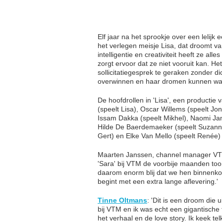
Elf jaar na het sprookje over een lelij
het verlegen meisje Lisa, dat droomt v
intelligentie en creativiteit heeft ze a
zorgt ervoor dat ze niet vooruit kan. He
sollicitatiegesprek te geraken zonder d
overwinnen en haar dromen kunnen w
De hoofdrollen in 'Lisa', een producti
(speelt Lisa), Oscar Willems (speelt Jo
Issam Dakka (speelt Mikhel), Naomi Jan
Hilde De Baerdemaeker (speelt Suzanne)
Gert) en Elke Van Mello (speelt Renée) z
Maarten Janssen, channel manager VTM:
'Sara' bij VTM de voorbije maanden toon
daarom enorm blij dat we hen binnenkort
begint met een extra lange aflevering.'
Tinne Oltmans
: 'Dit is een droom die 
bij VTM en ik was echt een gigantische
het verhaal en de love story. Ik keek te