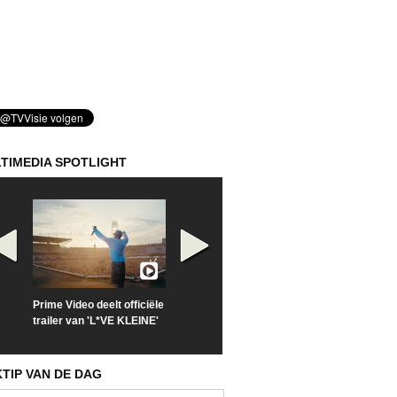
TIMEDIA SPOTLIGHT
Prime Video deelt officiële
Check nu de officiële
Kijk vanaf maa
trailer van 'L*VE KLEINE'
trailer van 'The Last
'Furious' op Di
Sunrise'
KTIP VAN DE DAG