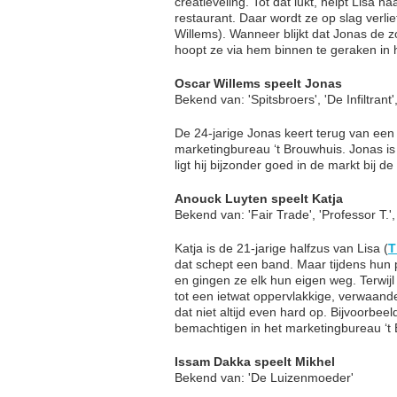
creatieveling. Tot dat lukt, helpt Lis
restaurant. Daar wordt ze op slag ver
Willems). Wanneer blijkt dat Jonas de z
hoopt ze via hem binnen te geraken in h
Oscar Willems speelt Jonas
Bekend van: 'Spitsbroers', 'De Infiltrant'
De 24-jarige Jonas keert terug van een 
marketingbureau ‘t Brouwhuis. Jonas is 
ligt hij bijzonder goed in de markt bij d
Anouck Luyten speelt Katja
Bekend van: 'Fair Trade', 'Professor T.',
Katja is de 21-jarige halfzus van Lisa (
T
dat schept een band. Maar tijdens hun 
en gingen ze elk hun eigen weg. Terwijl
tot een ietwat oppervlakkige, verwaande
dat niet altijd even hard op. Bijvoorbe
bemachtigen in het marketingbureau ‘t
Issam Dakka speelt Mikhel
Bekend van: 'De Luizenmoeder'