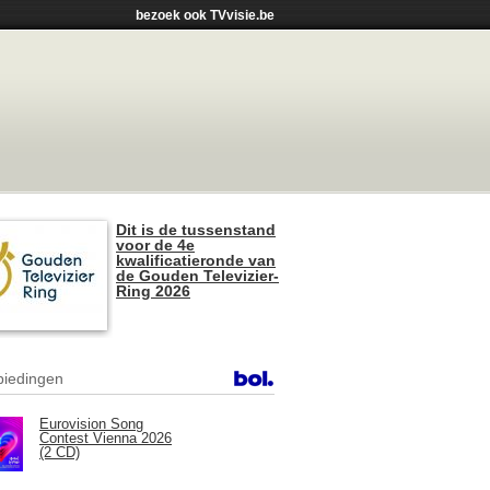
bezoek ook TVvisie.be
Dit is de tussenstand
voor de 4e
kwalificatieronde van
de Gouden Televizier-
Ring 2026
iedingen
Eurovision Song
Contest Vienna 2026
(2 CD)