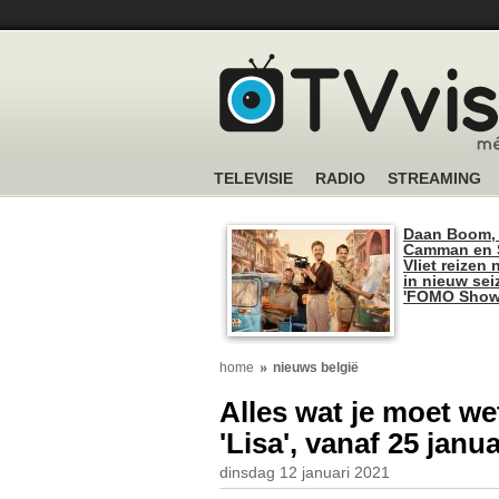
TELEVISIE
RADIO
STREAMING
Daan Boom,
Camman en S
Vliet reizen 
in nieuw se
'FOMO Show
home
nieuws belgië
Alles wat je moet we
'Lisa', vanaf 25 janu
dinsdag 12 januari 2021