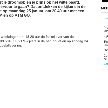
t je droomjob én je prins op het witte paard,
 ervoor te gaan? Dat ontdekken de kijkers in de
MEE
die op maandag 25 januari om 20.40 uur met een
VTM en op VTM GO.
tv
Pro
tal
p weekdagen om 18.20 uur de fakkel over van de
Kij
deld 584.000 VTM-kijkers in de ban houdt en op zondag 24
'Pr
bbelaflevering.
202
NPO
Ce
sei
vol