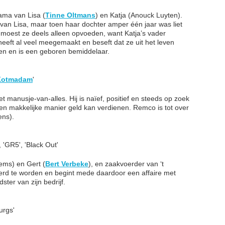
ama van Lisa (
Tinne Oltmans
) en Katja (Anouck Luyten).
an Lisa, maar toen haar dochter amper één jaar was liet
a moest ze deels alleen opvoeden, want Katja’s vader
eeft al veel meegemaakt en beseft dat ze uit het leven
cten en is een geboren bemiddelaar.
Kotmadam
'
t manusje-van-alles. Hij is naïef, positief en steeds op zoek
n makkelijke manier geld kan verdienen. Remco is tot over
ens).
 'GR5', 'Black Out'
ems) en Gert (
Bert Verbeke
), en zaakvoerder van ‘t
rd te worden en begint mede daardoor een affaire met
ster van zijn bedrijf.
urgs'