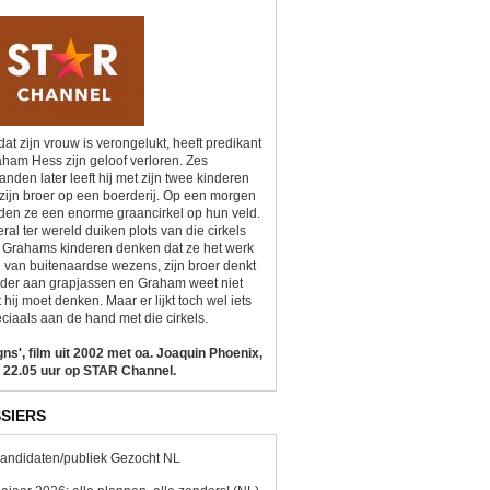
at zijn vrouw is verongelukt, heeft predikant
ham Hess zijn geloof verloren. Zes
nden later leeft hij met zijn twee kinderen
zijn broer op een boerderij. Op een morgen
den ze een enorme graancirkel op hun veld.
ral ter wereld duiken plots van die cirkels
 Grahams kinderen denken dat ze het werk
n van buitenaardse wezens, zijn broer denkt
der aan grapjassen en Graham weet niet
 hij moet denken. Maar er lijkt toch wel iets
ciaals aan de hand met die cirkels.
gns', film uit 2002 met oa. Joaquin Phoenix,
 22.05 uur op STAR Channel.
SIERS
andidaten/publiek Gezocht NL