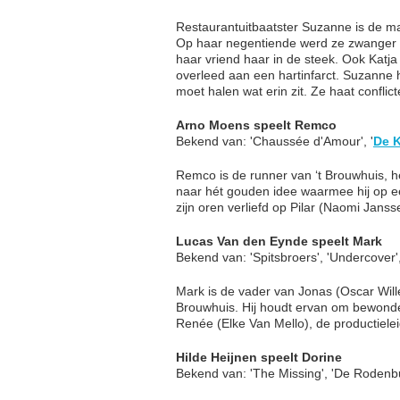
Restaurantuitbaatster Suzanne is de m
Op haar negentiende werd ze zwanger v
haar vriend haar in de steek. Ook Katj
overleed aan een hartinfarct. Suzanne h
moet halen wat erin zit. Ze haat confli
Arno Moens speelt Remco
Bekend van: 'Chaussée d'Amour', '
De 
Remco is de runner van ‘t Brouwhuis, he
naar hét gouden idee waarmee hij op ee
zijn oren verliefd op Pilar (Naomi Janss
Lucas Van den Eynde speelt Mark
Bekend van: 'Spitsbroers', 'Undercover',
Mark is de vader van Jonas (Oscar Will
Brouwhuis. Hij houdt ervan om bewonde
Renée (Elke Van Mello), de productieleid
Hilde Heijnen speelt Dorine
Bekend van: 'The Missing', 'De Rodenb