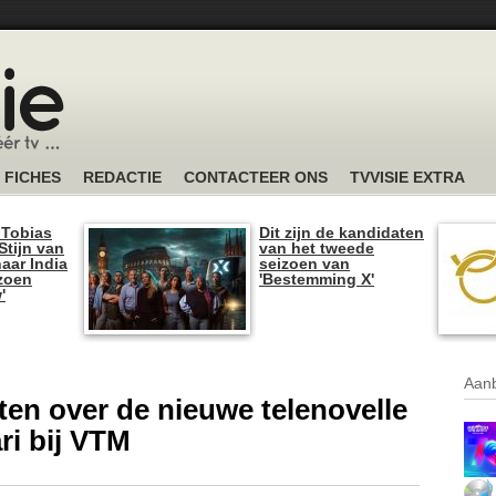
FICHES
REDACTIE
CONTACTEER ONS
TVVISIE EXTRA
 Tobias
Dit zijn de kandidaten
tijn van
van het tweede
naar India
seizoen van
izoen
'Bestemming X'
'
Aanb
ten over de nieuwe telenovelle
ari bij VTM