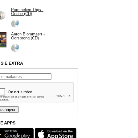
Pommelien Thijs -
Gedoe (CD)
Aaron Blommaert -
Oorsprong (CD)
ISIE EXTRA
E APPS