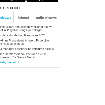
ST RECENTE
-nieuws
inhoud
radio-nieuws
ximus gaat opnieuw op zoek naar nieuw
ent in 'Play that Song Open Stage'
kcijfers: donderdag 6 augustus 2026
oximus Presenteert: Antwerp Pride Live
6' volledig in beeld
-manager geschorst na versturen dickpic
lien Hermans neemt deel aan nieuw
zoen van 'De Slimste Mens'
ledig overzicht