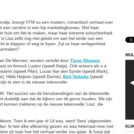
k eendje, brengt VTM nu een modern, romantisch verhaal over
an een carrière in een hip marketingbureau. Met haar
lles in huis om het te maken, maar haar extreme schuchterheid
t is Lisa zelfs nog niet gelukt om aan het einde van een
icht te klappen of weg te lopen. Zal ze haar verlegenheid
aarmaken?
MUL
e van De Mensen, worden vertolkt door
Tinne Oltmans
nas) en Anouck Luyten (speelt Katja). Ook acteurs als o.a.
ssens (speelt Pilar), Lucas Van den Eynde (speelt Mark),
, Hilde Heijnen (speelt Dorine),
Bert Verbeke
(speelt
ijn te zien in de nieuwe telenovelle.
 'Het succes van de heruitzendingen van de telenovelle
t duidelijk aan dat de kijkers van dit genre houden. We zijn
 kunnen trakteren op de nieuwe telenovelle 'Lisa', die
uitkomt. Toen ik een jaar of 14 was, werd 'Sara' uitgezonden
 fan. Ik heb élke aflevering gezien en was helemaal mee met
KIJ
lkens uit naar hoe het verhaal verder zou gaan. Ik hoop dat