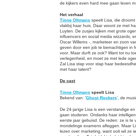
de kijkers even hard mee gaan leven me
Het verhaal
Tinne Oltmans
speelt Lisa, die droomt
vlakbij haar huis. Daar woont ze met h
Luyten. De zusjes kijken met grote oge
influencers en social media wizzards, e
Oscar Willems -, marketeer en zoon van
geven door een job te bemachtigen in het
voor. Maar durft ze ook? Want tot nu t
verlegenheid, en moet ze met lede oge
Zal Lisa stap voor stap haar bedeesdhe
met haar talent?
De cast
Tinne Oltmans
speelt Lisa
Bekend van: '
Ghost Rockers
', de mus
De 24-jarige Lisa is een verstandige en
gaan studeren. Ondanks haar intelligent
eerste jaar gebuisd. De reden: ze is te
mondelinge examens afleggen. Maar Lisa
lezen over marketing, want ooit wil ze