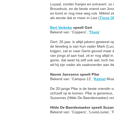
Loyaal, zonder franjes en extravert: zo i
Brouwhuis, en de beste vriend van Jona
en komt er nog mee weg ook. Mikhel ziet
als eerste dat er meer in Lisa (
Tinne O
Bert Verbeke
speelt Gert
Bekend van: 'Coppers', '
Thuis
'
Gert, 26 jaar, is altijd jaloers geweest 
de lieveling is van hun vader Mark (Lu
krijgen, zat er naar Gerts gevoel maar é
van jongs af aan had, zit er nog altijd i
genie, dat weet hij zelf ook wel, toch h
wil hij zijn vader als zaakvoerder aan d
Naomi Janssens speelt Pilar
Bekend van: 'Campus 12', '
Ketnet
Musi
De 20-jarige Pilar is de beste vriendin v
zichzelf op te komen. Pilar is genereu
Suzannes (Hilde De Baerdemaeker) rest
Hilde De Baerdemaeker speelt Suza
Bekend van: 'Coppers', 'LouisLouise', '