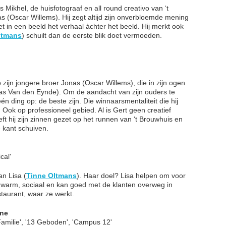
s Mikhel, de huisfotograaf en all round creativo van ‘t
s (Oscar Willems). Hij zegt altijd zijn onverbloemde mening
 in een beeld het verhaal àchter het beeld. Hij merkt ook
ltmans
) schuilt dan de eerste blik doet vermoeden.
op zijn jongere broer Jonas (Oscar Willems), die in zijn ogen
cas Van den Eynde). Om de aandacht van zijn ouders te
én ding op: de beste zijn. Die winnaarsmentaliteit die hij
n. Ook op professioneel gebied. Al is Gert geen creatief
eeft hij zijn zinnen gezet op het runnen van ‘t Brouwhuis en
e kant schuiven.
cal'
an Lisa (
Tinne Oltmans
). Haar doel? Lisa helpen om voor
s, warm, sociaal en kan goed met de klanten overweg in
aurant, waar ze werkt.
nne
Familie', '13 Geboden', 'Campus 12'