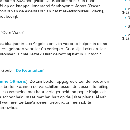
a haar mama Suzanne (Hilde De Baerdemaeker) in haar
N
liefd op de knappe, innemend flamboyante Jonas (Oscar
V
oon is van de eigenaars van het marketingbureau vlakbij,
(NL)
et bedrijf.
N
B
, 'Over Water'
V
(NL)
sabbatjaar in Los Angeles om zijn vader te helpen in diens
een geboren verteller én verkoper. Door zijn looks en flair
e vrouwen. Echte liefde? Daar gelooft hij niet in. Of toch?
 'Geub', '
De Kotmadam
'
inne Oltmans
). Ze zijn beiden opgegroeid zonder vader en
puberteit kwamen de verschillen tussen de zussen tot uiting
 Lisa worstelde met haar verlegenheid, ontpopte Katja zich
 schoonheid, maar met het hart op de juiste plaats. Al valt
eld wanneer ze Lisa’s ideeën gebruikt om een job te
 Brouwhuis.