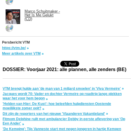
Marco Schuitmaker -
Het Is Me Gelukt
(CD)
Persbericht VTM
https://vtm.be/
Meer artikels over VTM
DOSSIER: Voorjaar 2021: alle plannen, alle zenders (BE)
VTM brengt hulde aan 'de man van 1 miljard smoelen' in 'Viva Vermeire'
Jacques wordt 70: Vader en dochter Vermeire op roadtrip langs plekken
waar het voor hem begon
'Helden van Hier: De Kust': hoe beleefden hulpdiensten Oostende
moeilijkste zomer ooit?
Dit zijn de reporters van het nieuwe 'Vlaanderen Vakantieland'
Fitmom Delphine ruilt met ambulancier Debby in eerste aflevering van 'Op
Een Ander'
'De Kemping': Tijs Vanneste start met negen jongeren in hartje Kempen