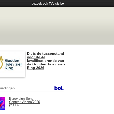
bezoek ook TVvisie.be
Dit is de tussenstand
voor de 4e
kwalificatieronde van
de Gouden Televizier-
Ring 2026
iedingen
Eurovision Song
Contest Vienna 2026
(2 CD)