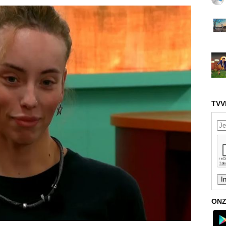
TVV
ONZ