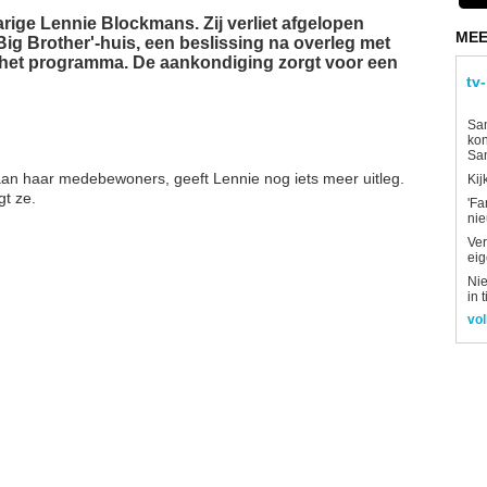
arige Lennie Blockmans. Zij verliet afgelopen
MEE
ig Brother'-huis, een beslissing na overleg met
 het programma. De aankondiging zorgt voor een
tv
Sam
kon
Sa
aan haar medebewoners, geeft Lennie nog iets meer uitleg.
Kij
gt ze.
'Fa
ni
Ver
eig
Nie
in 
vol