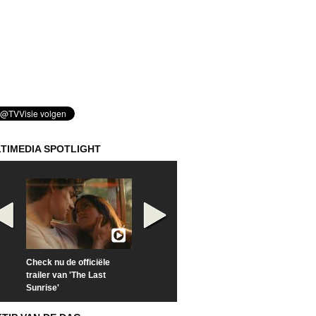
TIMEDIA SPOTLIGHT
Check nu de officiële
Kijk vanaf maandag naar
Kijk nu naar 'Po
trailer van 'The Last
'Furious' op Disney+
of Time with To
Sunrise'
Hiddleston'