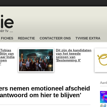
FICHES
REDACTIE
CONTACTEER ONS
TVVISIE EXTRA
 Tobias
Dit zijn de kandidaten
tijn van
van het tweede
naar India
seizoen van
izoen
'Bestemming X'
'
Aanb
ers nemen emotioneel afscheid
rantwoord om hier te blijven'