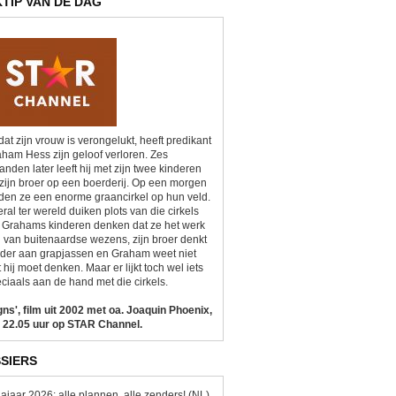
KTIP VAN DE DAG
at zijn vrouw is verongelukt, heeft predikant
ham Hess zijn geloof verloren. Zes
nden later leeft hij met zijn twee kinderen
zijn broer op een boerderij. Op een morgen
den ze een enorme graancirkel op hun veld.
ral ter wereld duiken plots van die cirkels
 Grahams kinderen denken dat ze het werk
n van buitenaardse wezens, zijn broer denkt
der aan grapjassen en Graham weet niet
 hij moet denken. Maar er lijkt toch wel iets
ciaals aan de hand met die cirkels.
gns', film uit 2002 met oa. Joaquin Phoenix,
 22.05 uur op STAR Channel.
SIERS
ajaar 2026: alle plannen, alle zenders! (NL)