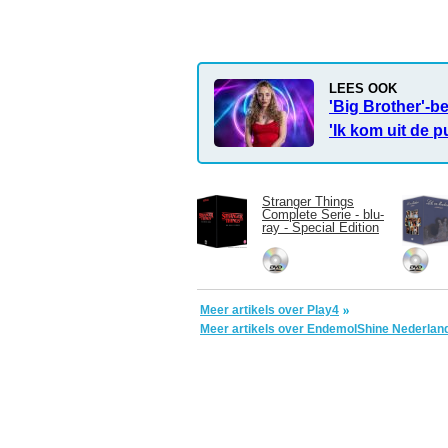
LEES OOK
'Big Brother'-b
'Ik kom uit de p
Stranger Things
Complete Serie - blu-
ray - Special Edition
Meer artikels over Play4
Meer artikels over EndemolShine Nederlan