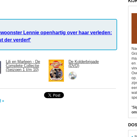
KIJ
ewoonster Lennie openhartig over haar verleden:
ut der verderf'
Nad
Gra
maa
Lili en Marleen - De
De Kolderbrigade
en 
Complete Collectie
(DVD)
vin
(Seizoen 1 t/m 10)
Ove
op.
zij
eer
wat
spe
d
'Si
om
DOS
N