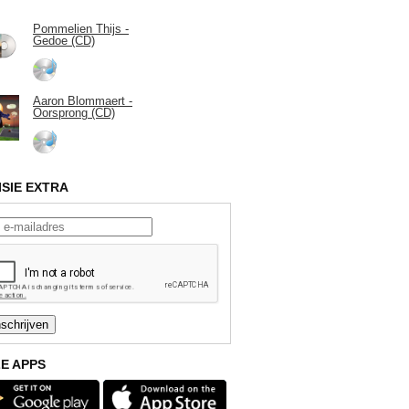
Pommelien Thijs -
Gedoe (CD)
Aaron Blommaert -
Oorsprong (CD)
ISIE EXTRA
E APPS