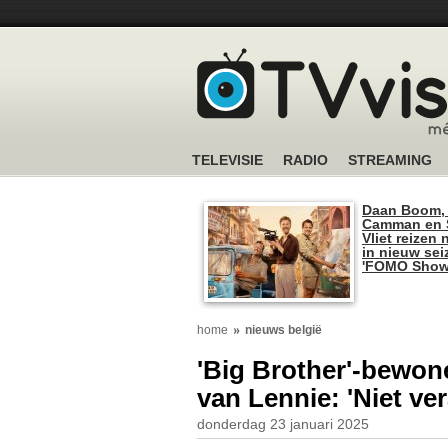
TELEVISIE
RADIO
STREAMING
Daan Boom,
Camman en S
Vliet reizen 
in nieuw se
'FOMO Show
home
nieuws belgië
'Big Brother'-bewon
van Lennie: 'Niet ve
donderdag 23 januari 2025