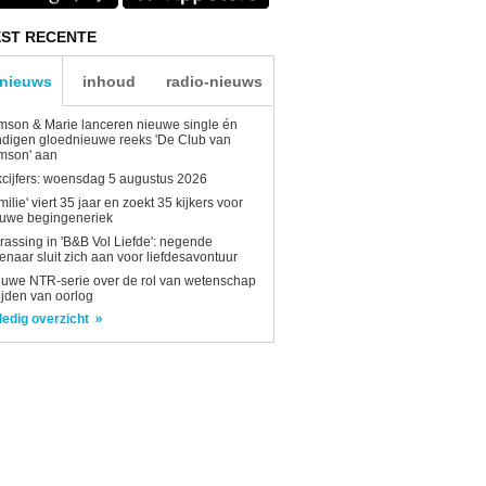
ST RECENTE
-nieuws
inhoud
radio-nieuws
son & Marie lanceren nieuwe single én
digen gloednieuwe reeks 'De Club van
mson' aan
kcijfers: woensdag 5 augustus 2026
milie' viert 35 jaar en zoekt 35 kijkers voor
euwe begingeneriek
rassing in 'B&B Vol Liefde': negende
enaar sluit zich aan voor liefdesavontuur
uwe NTR-serie over de rol van wetenschap
tijden van oorlog
ledig overzicht