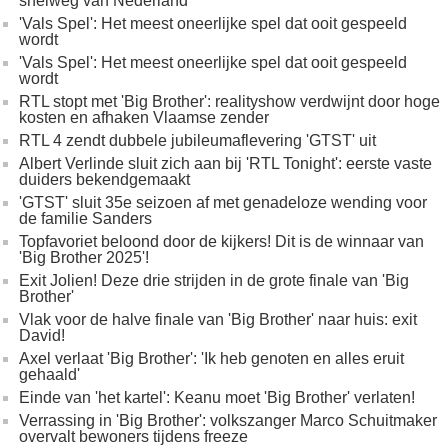
snelweg van Nederland
'Vals Spel': Het meest oneerlijke spel dat ooit gespeeld
wordt
'Vals Spel': Het meest oneerlijke spel dat ooit gespeeld
wordt
RTL stopt met 'Big Brother': realityshow verdwijnt door hoge
kosten en afhaken Vlaamse zender
RTL 4 zendt dubbele jubileumaflevering 'GTST' uit
Albert Verlinde sluit zich aan bij 'RTL Tonight': eerste vaste
duiders bekendgemaakt
'GTST' sluit 35e seizoen af met genadeloze wending voor
de familie Sanders
Topfavoriet beloond door de kijkers! Dit is de winnaar van
'Big Brother 2025'!
Exit Jolien! Deze drie strijden in de grote finale van 'Big
Brother'
Vlak voor de halve finale van 'Big Brother' naar huis: exit
David!
Axel verlaat 'Big Brother': 'Ik heb genoten en alles eruit
gehaald'
Einde van 'het kartel': Keanu moet 'Big Brother' verlaten!
Verrassing in 'Big Brother': volkszanger Marco Schuitmaker
overvalt bewoners tijdens freeze