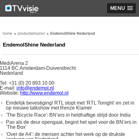
MENU
home
productiehuizen
EndemolShine Nederland
EndemolShine Nederland
MediArena 2
1114 BC Amsterdam-Duivendrecht
Nederland
Tel: +31 (0) 20 893 10 00
E-mail:
info@endemol.nl
Website:
http://www.endemol.nl
Eindelijk bevestiging! RTL stopt met 'RTL Tonight' en zet in
op nieuwe talkshow met Renze Klamer
'The Bicycle Race': BN’ers in heldhaftige strijd door India
Pas als de deur opengaat, begint het spel voor de BN’ers in
'The Box'
'Over de A4': de mensen achter het werk op de drukste