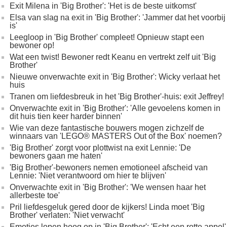
Exit Milena in 'Big Brother': 'Het is de beste uitkomst'
Elsa van slag na exit in 'Big Brother': 'Jammer dat het voorbij
is'
Leegloop in 'Big Brother' compleet! Opnieuw stapt een
bewoner op!
Wat een twist! Bewoner redt Keanu en vertrekt zelf uit 'Big
Brother'
Nieuwe onverwachte exit in 'Big Brother': Wicky verlaat het
huis
Tranen om liefdesbreuk in het 'Big Brother'-huis: exit Jeffrey!
Onverwachte exit in 'Big Brother': 'Alle gevoelens komen in
dit huis tien keer harder binnen'
Wie van deze fantastische bouwers mogen zichzelf de
winnaars van 'LEGO® MASTERS Out of the Box' noemen?
'Big Brother' zorgt voor plottwist na exit Lennie: 'De
bewoners gaan me haten'
'Big Brother'-bewoners nemen emotioneel afscheid van
Lennie: 'Niet verantwoord om hier te blijven'
Onverwachte exit in 'Big Brother': 'We wensen haar het
allerbeste toe'
Pril liefdesgeluk gered door de kijkers! Linda moet 'Big
Brother' verlaten: 'Niet verwacht'
Emoties lopen hoog op in 'Big Brother': 'Echt een rotte appel'