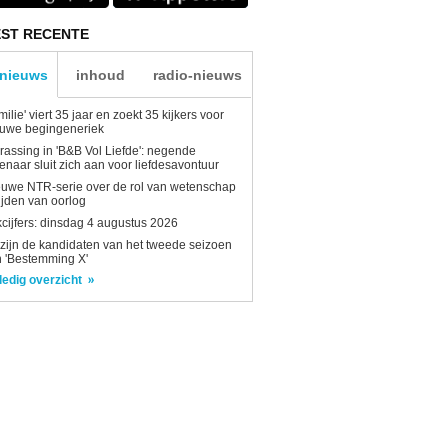
ST RECENTE
-nieuws
inhoud
radio-nieuws
milie' viert 35 jaar en zoekt 35 kijkers voor
euwe begingeneriek
rassing in 'B&B Vol Liefde': negende
enaar sluit zich aan voor liefdesavontuur
uwe NTR-serie over de rol van wetenschap
tijden van oorlog
kcijfers: dinsdag 4 augustus 2026
 zijn de kandidaten van het tweede seizoen
 'Bestemming X'
ledig overzicht