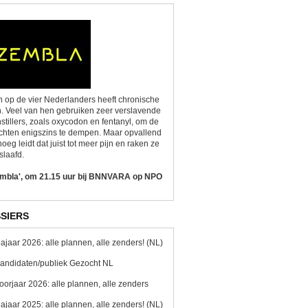
 op de vier Nederlanders heeft chronische
n. Veel van hen gebruiken zeer verslavende
nstillers, zoals oxycodon en fentanyl, om de
chten enigszins te dempen. Maar opvallend
oeg leidt dat juist tot meer pijn en raken ze
slaafd.
embla', om 21.15 uur bij BNNVARA op NPO
SIERS
ajaar 2026: alle plannen, alle zenders! (NL)
andidaten/publiek Gezocht NL
oorjaar 2026: alle plannen, alle zenders
ajaar 2025: alle plannen, alle zenders! (NL)