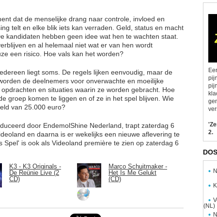
ment dat de menselijke drang naar controle, invloed en
ing telt en elke blik iets kan verraden. Geld, status en macht
t. De kandidaten hebben geen idee wat hen te wachten staat.
verblijven en al helemaal niet wat er van hen wordt
uze een risico. Hoe vals kan het worden?
Een
r iedereen liegt soms. De regels lijken eenvoudig, maar de
pij
ng worden de deelnemers voor onverwachte en moeilijke
pij
, opdrachten en situaties waarin ze worden gebracht. Hoe
kla
 groep komen te liggen en of ze in het spel blijven. Wie
gen
ngeld van 25.000 euro?
ver
'Z
roduceerd door EndemolShine Nederland, trapt zaterdag 6
2.
ideoland en daarna is er wekelijks een nieuwe aflevering te
s Spel' is ook als Videoland première te zien op zaterdag 6
DOS
K3 - K3 Originals -
Marco Schuitmaker -
N
De Reünie Live (2
Het Is Me Gelukt
CD)
(CD)
K
V
(NL)
N