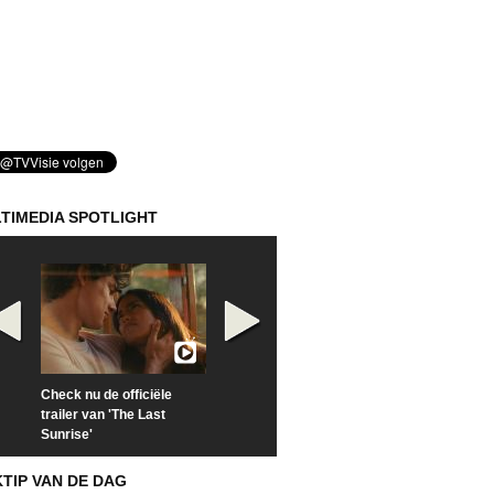
TIMEDIA SPOTLIGHT
Check nu de officiële
Kijk vanaf maandag naar
Kijk nu naar 'Po
trailer van 'The Last
'Furious' op Disney+
of Time with To
Sunrise'
Hiddleston'
KTIP VAN DE DAG