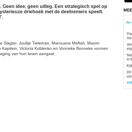
 Geen idee, geen uitleg. Een strategisch spel op
MEE
ysterieuze driehoek met de deelnemers speelt.
'.
tv
'Fa
ni
ne Slagter, Juultje Tieleman, Marouane Meftah, Maxim
Ver
n Kapitein, Victoria Koblenko en Vonneke Bonneke vormen
eig
daging van hun leven aangaat.
Nie
in 
Kij
Dit
van
vol