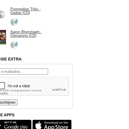
Pommelien Thijs -
Gedoe (CD)
Aaron Blommaert -
Oorsprong (CD)
ISIE EXTRA
E APPS