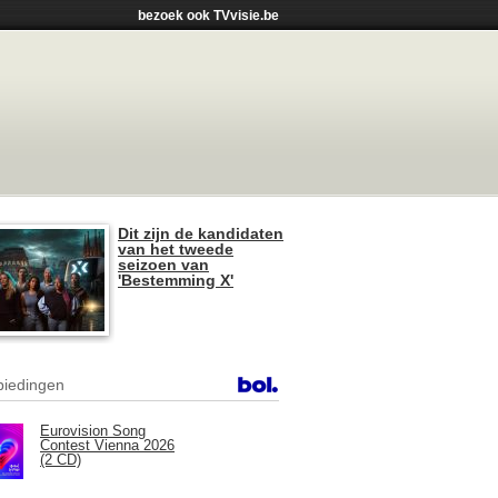
bezoek ook TVvisie.be
Dit zijn de kandidaten
van het tweede
seizoen van
'Bestemming X'
iedingen
Eurovision Song
Contest Vienna 2026
(2 CD)