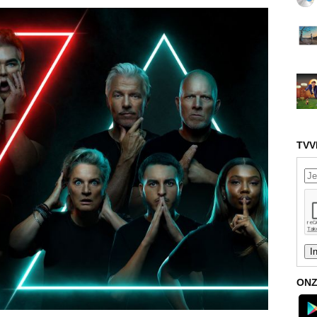
TVV
ONZ