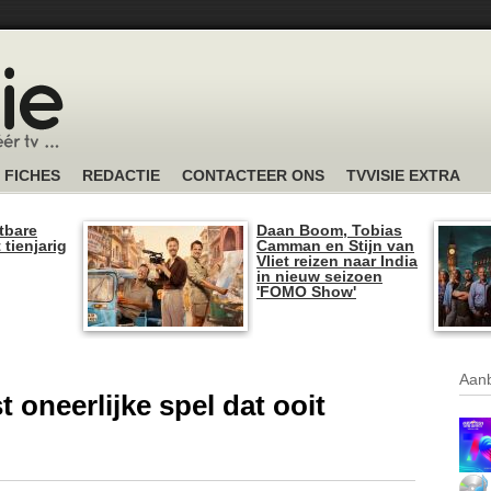
FICHES
REDACTIE
CONTACTEER ONS
TVVISIE EXTRA
tbare
Daan Boom, Tobias
 tienjarig
Camman en Stijn van
Vliet reizen naar India
in nieuw seizoen
'FOMO Show'
Aanb
t oneerlijke spel dat ooit