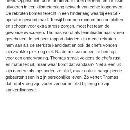
meer. Opgeschrikt door mortiervuur moet het team een missie
uitvoeren in een kilometerslang netwerk van echte loopgraven.
De rekruten komen terecht in een hinderlaag waarbij een SF-
operator gewond raakt. Terwijl bommen rondom hen ontploffen
en schoten voor extra stress zorgen, moet het team de
gewonde evacueren. Thomas wordt als teamleader naar voren
geschoven. In het peer rapport duidden zijn mede-rekruten
hem aan als de sterkste kandidaat en ook de chefs vonden
zijn zwakke plek nog niet. Na de missie roepen ze hem op
voor een ondervraging. Thomas straalt volgens de chefs rust
en maturiteit uit, maar waar komt dat vandaan? Niet alleen uit
zijn carrière als topsporter, zo blijkt, maar ook uit aangrijpende
gebeurtenissen in zijn persoonlijke leven. Zo vertelt Thomas
dat hij al vroeg zijn vader verloor en blikt hij terug op zijn
kankerdiagnose.