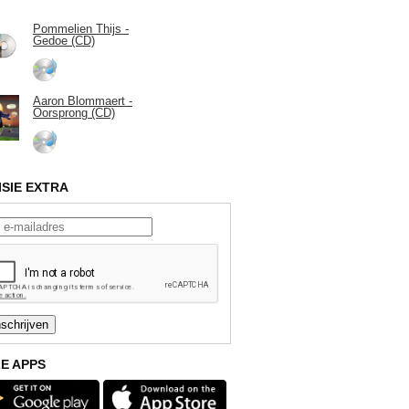
Pommelien Thijs -
Gedoe (CD)
Aaron Blommaert -
Oorsprong (CD)
ISIE EXTRA
E APPS