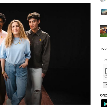
TVV
ONZ