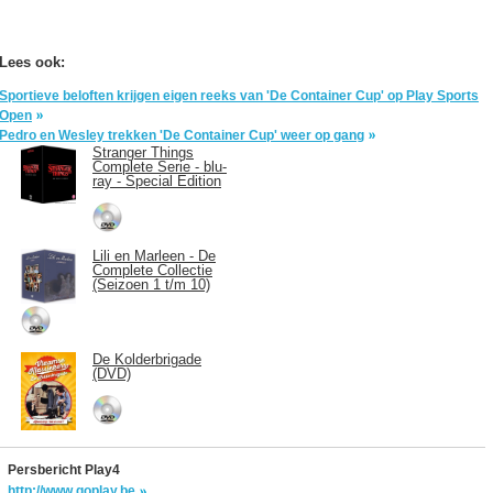
Lees ook:
Sportieve beloften krijgen eigen reeks van 'De Container Cup' op Play Sports
Open
Pedro en Wesley trekken 'De Container Cup' weer op gang
Stranger Things
Complete Serie - blu-
ray - Special Edition
Lili en Marleen - De
Complete Collectie
(Seizoen 1 t/m 10)
De Kolderbrigade
(DVD)
Persbericht Play4
http://www.goplay.be