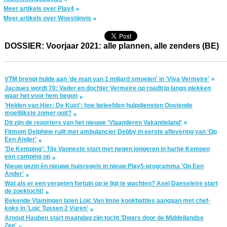
Meer artikels over Play4
Meer artikels over Woestijnvis
DOSSIER: Voorjaar 2021: alle plannen, alle zenders (BE)
VTM brengt hulde aan 'de man van 1 miljard smoelen' in 'Viva Vermeire'
Jacques wordt 70: Vader en dochter Vermeire op roadtrip langs plekken
waar het voor hem begon
'Helden van Hier: De Kust': hoe beleefden hulpdiensten Oostende
moeilijkste zomer ooit?
Dit zijn de reporters van het nieuwe 'Vlaanderen Vakantieland'
Fitmom Delphine ruilt met ambulancier Debby in eerste aflevering van 'Op
Een Ander'
'De Kemping': Tijs Vanneste start met negen jongeren in hartje Kempen
een camping op
Nieuw gezin én nieuwe huisregels in nieuw Play5-programma 'Op Een
Ander'
Wat als er een vergeten fortuin op je ligt te wachten? Axel Daeseleire start
de zoektocht!
Bekende Vlamingen laten Loïc Van Impe kookbattles aangaan met chef-
koks in 'Loïc Tussen 2 Vuren'
Arnout Hauben start maandag zijn tocht 'Dwars door de Middellandse
Zee'