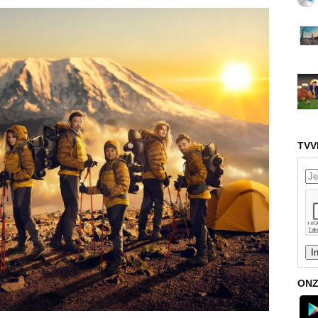
TVV
ONZ