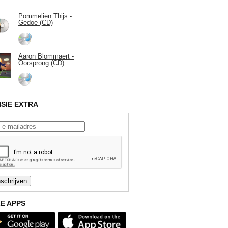
Pommelien Thijs -
Gedoe (CD)
Aaron Blommaert -
Oorsprong (CD)
ISIE EXTRA
E APPS