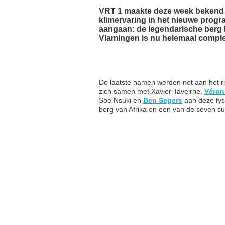
VRT 1 maakte deze week bekend
klimervaring in het nieuwe prog
aangaan: de legendarische berg K
Vlamingen is nu helemaal comple
De laatste namen werden net aan het ri
zich samen met Xavier Taveirne,
Véron
Soe Nsuki en
Ben Segers
aan deze fys
berg van Afrika en een van de seven s