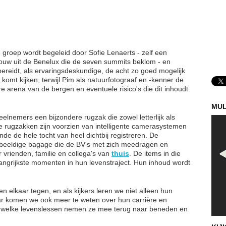
de groep wordt begeleid door Sofie Lenaerts - zelf een
ouw uit de Benelux die de seven summits beklom - en
bereidt, als ervaringsdeskundige, de acht zo goed mogelijk
 komt kijken, terwijl Pim als natuurfotograaf en -kenner de
 arena van de bergen en eventuele risico's die dit inhoudt.
MUL
lnemers een bijzondere rugzak die zowel letterlijk als
ze rugzakken zijn voorzien van intelligente camerasystemen
e de hele tocht van heel dichtbij registreren. De
beeldige bagage die de BV's met zich meedragen en
 vrienden, familie en collega's van
thuis
. De items in die
langrijkste momenten in hun levenstraject. Hun inhoud wordt
 elkaar tegen, en als kijkers leren we niet alleen hun
r komen we ook meer te weten over hun carrière en
op, welke levenslessen nemen ze mee terug naar beneden en