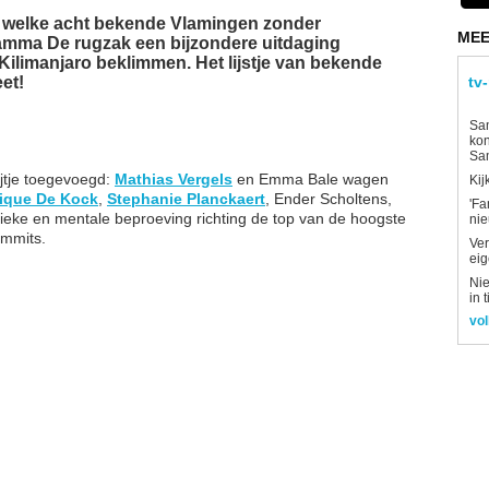
 welke acht bekende Vlamingen zonder
MEE
ramma De rugzak een bijzondere uitdaging
ilimanjaro beklimmen. Het lijstje van bekende
et!
tv
Sam
kon
Sa
jtje toegevoegd:
Mathias Vergels
en Emma Bale wagen
Kij
ique De Kock
,
Stephanie Planckaert
, Ender Scholtens,
'Fa
ieke en mentale beproeving richting de top van de hoogste
ni
ummits.
Ver
eig
Nie
in 
vol