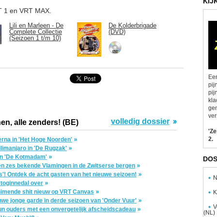
KIJ
VRT 1 en VRT MAX.
Lili en Marleen - De
De Kolderbrigade
Complete Collectie
(DVD)
(Seizoen 1 t/m 10)
Een
pij
pij
kla
gen
ver
volledig dossier
en, alle zenders! (BE)
'Z
2.
rna in 'Het Hoge Noorden'
imanjaro in 'De Rugzak'
in 'De Kotmadam'
DOS
n zes bekende Vlamingen in de Zwitserse bergen
s'! Ontdek de acht gasten van het nieuwe seizoen!
N
rtoginnedal over
ruimende shit nieuw op VRT Canvas
K
uwe jonge garde in derde seizoen van 'Onder Vuur'
V
un ouders met een onvergetelijk afscheidscadeau
(NL)