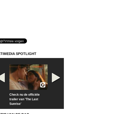
TIMEDIA SPOTLIGHT
Check nu de officiële
Kijk vanaf maandag naar
Kijk nu naar 'Po
trailer van 'The Last
'Furious' op Disney+
of Time with To
Sunrise'
Hiddleston'