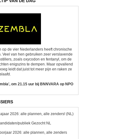
KTIP VAN DE DAG
 op de vier Nederlanders heeft chronische
n. Veel van hen gebruiken zeer verslavende
nstillers, zoals oxycodon en fentanyl, om de
chten enigszins te dempen. Maar opvallend
oeg leidt dat juist tot meer pijn en raken ze
slaafd.
embla', om 21.15 uur bij BNNVARA op NPO
SIERS
ajaar 2026: alle plannen, alle zenders! (NL)
andidaten/publiek Gezocht NL
oorjaar 2026: alle plannen, alle zenders