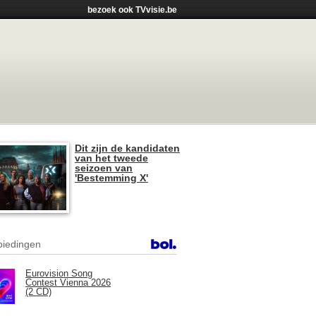
bezoek ook TVvisie.be
Dit zijn de kandidaten
van het tweede
seizoen van
'Bestemming X'
iedingen
Eurovision Song
Contest Vienna 2026
(2 CD)