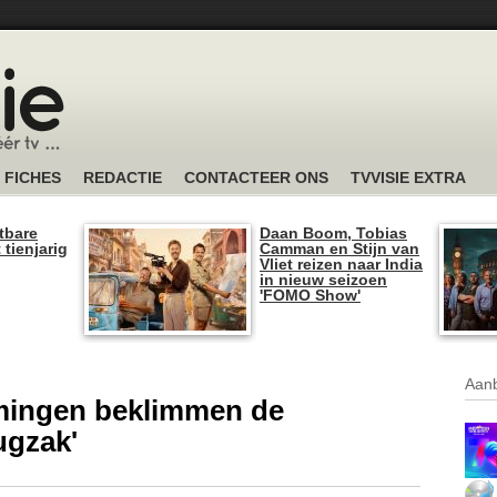
FICHES
REDACTIE
CONTACTEER ONS
TVVISIE EXTRA
tbare
Daan Boom, Tobias
 tienjarig
Camman en Stijn van
Vliet reizen naar India
in nieuw seizoen
'FOMO Show'
Aanb
mingen beklimmen de
ugzak'