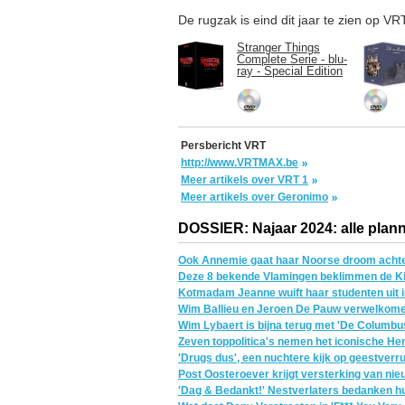
De rugzak is eind dit jaar te zien op 
Stranger Things
Complete Serie - blu-
ray - Special Edition
Persbericht VRT
http://www.VRTMAX.be
Meer artikels over VRT 1
Meer artikels over Geronimo
DOSSIER: Najaar 2024: alle plann
Ook Annemie gaat haar Noorse droom achte
Deze 8 bekende Vlamingen beklimmen de Kil
Kotmadam Jeanne wuift haar studenten uit 
Wim Ballieu en Jeroen De Pauw verwelkome
Wim Lybaert is bijna terug met 'De Columbu
Zeven toppolitica's nemen het iconische He
'Drugs dus', een nuchtere kijk op geestver
Post Oosteroever krijgt versterking van nie
'Dag & Bedankt!' Nestverlaters bedanken h