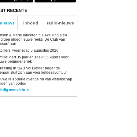
ST RECENTE
-nieuws
inhoud
radio-nieuws
son & Marie lanceren nieuwe single én
digen gloednieuwe reeks 'De Club van
mson' aan
kcijfers: woensdag 5 augustus 2026
milie' viert 35 jaar en zoekt 35 kijkers voor
euwe begingeneriek
rassing in 'B&B Vol Liefde': negende
enaar sluit zich aan voor liefdesavontuur
uwe NTR-serie over de rol van wetenschap
tijden van oorlog
ledig overzicht