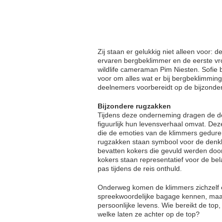
Zij staan er gelukkig niet alleen voor: 
ervaren bergbeklimmer en de eerste vr
wildlife cameraman Pim Niesten. Sofie 
voor om alles wat er bij bergbeklimming
deelnemers voorbereidt op de bijzondere
Bijzondere rugzakken
Tijdens deze onderneming dragen de dee
figuurlijk hun levensverhaal omvat. De
die de emoties van de klimmers gedurend
rugzakken staan symbool voor de denk
bevatten kokers die gevuld werden door
kokers staan representatief voor de be
pas tijdens de reis onthuld.
Onderweg komen de klimmers zichzelf en
spreekwoordelijke bagage kennen, maa
persoonlijke levens. Wie bereikt de t
welke laten ze achter op de top?