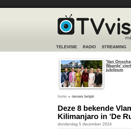
TELEVISIE
RADIO
STREAMING
'Van Onscha
Waarde' viert
jubileum
home
nieuws belgië
Deze 8 bekende Vla
Kilimanjaro in 'De R
donderdag 5 december 2024