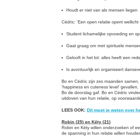
Houdt er niet van als mensen liegen
Cédric: 'Een open relatie opent wellich
Student lichamelijke opvoeding en sp
Gaat graag om met spirituele mense
Gelooft in het lot: alles heeft een red
Is avontuurlijk en organiseert dansev
Bo en Cédric zijn zes maanden samen, m
'happiness en cuteness level' gevallen, 
Bo de doorslag gaf. Bo en Cédric vinden
uitdoven van hun relatie, op voorwaard
LEES OOK:
Dit moet je weten over 
Robin (25) en Kéty (21)
Robin en Kéty willen onderzoeken of een
de spanning in hun relatie willen houde