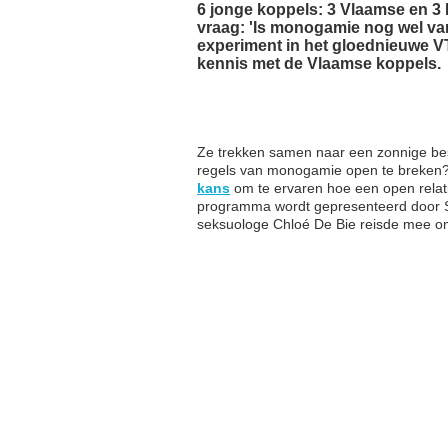
6 jonge koppels: 3 Vlaamse en 3 
vraag: 'Is monogamie nog wel van 
experiment in het gloednieuwe V
kennis met de Vlaamse koppels.
Ze trekken samen naar een zonnige bes
regels van monogamie open te breken?
kans
om te ervaren hoe een open relati
programma wordt gepresenteerd door S
seksuologe Chloé De Bie reisde mee om