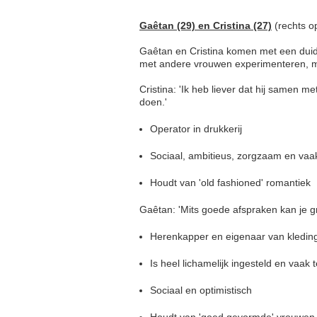
Gaêtan (29) en Cristina (27)
(rechts op
Gaêtan en Cristina komen met een duid
met andere vrouwen experimenteren, maar
Cristina: 'Ik heb liever dat hij samen m
doen.'
Operator in drukkerij
Sociaal, ambitieus, zorgzaam en vaa
Houdt van 'old fashioned' romantiek
Gaêtan: 'Mits goede afspraken kan je gr
Herenkapper en eigenaar van kledingl
Is heel lichamelijk ingesteld en vaak 
Sociaal en optimistisch
Houdt van 'goed gevormde' vrouwen