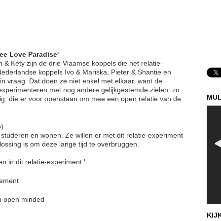
ree Love Paradise'
 & Kéty zijn de drie Vlaamse koppels die het relatie-
derlandse koppels Ivo & Mariska, Pieter & Shantie en
 vraag. Dat doen ze niet enkel met elkaar, want de
 experimenteren met nog andere gelijkgestemde zielen: zo
MUL
ezig, die er voor openstaan om mee een open relatie van de
o)
studeren en wonen. Ze willen er met dit relatie-experiment
ossing is om deze lange tijd te overbruggen.
n in dit relatie-experiment.'
gement
en open minded
KIJ