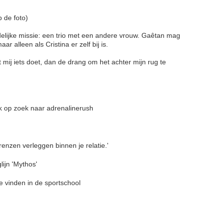
 de foto)
elijke missie: een trio met een andere vrouw. Gaêtan mag
 alleen als Cristina er zelf bij is.
et mij iets doet, dan de drang om het achter mijn rug te
k op zoek naar adrenalinerush
enzen verleggen binnen je relatie.'
ijn 'Mythos'
te vinden in de sportschool