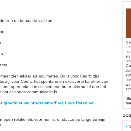
t deuren op bepaalde vlakken.'
ort
n
Nad
Gra
maa
en
en 
vin
ents
Ove
op.
zij
aar zien elkaar als soulmates. Bo is voor Cédric zijn
eer
terwijl voor Cédric het spontane en extraverte karakter van
wat
 een open relatie misschien een beter alternatief dan het
spe
e dat er goede communicatie is.
'Si
het gloednieuwe programma 'Free Love Paradise'
om
DOS
 open relatie iets voor hen is, omdat ze op lange termijn
n.
N