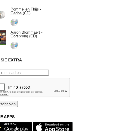
Pommelien Thijs -
Gedoe (CD)
Aaron Blommaert -
Oorsprong (CD)
ISIE EXTRA
E APPS