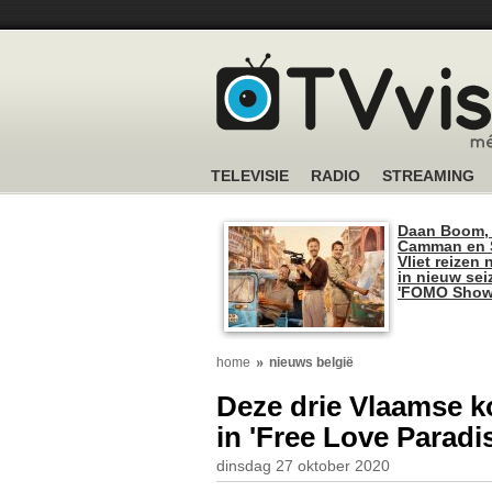
TELEVISIE
RADIO
STREAMING
Daan Boom,
Camman en S
Vliet reizen 
in nieuw se
'FOMO Show
home
nieuws belgië
Deze drie Vlaamse k
in 'Free Love Paradi
dinsdag 27 oktober 2020