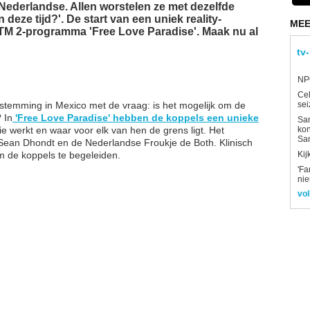
Nederlandse. Allen worstelen ze met dezelfde
deze tijd?'. De start van een uniek reality-
MEE
TM 2-programma 'Free Love Paradise'. Maak nu al
tv
NPO
Ce
temming in Mexico met de vraag: is het mogelijk om de
sei
 In
'Free Love Paradise' hebben de koppels een unieke
Sam
e werkt en waar voor elk van hen de grens ligt. Het
kon
Sa
ean Dhondt en de Nederlandse Froukje de Both. Klinisch
 de koppels te begeleiden.
Kij
'Fa
ni
vol