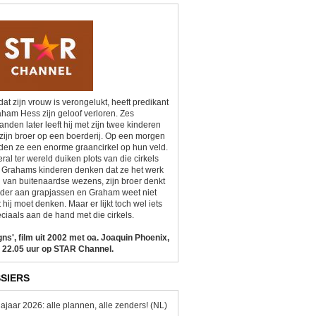
at zijn vrouw is verongelukt, heeft predikant
ham Hess zijn geloof verloren. Zes
nden later leeft hij met zijn twee kinderen
zijn broer op een boerderij. Op een morgen
den ze een enorme graancirkel op hun veld.
ral ter wereld duiken plots van die cirkels
 Grahams kinderen denken dat ze het werk
n van buitenaardse wezens, zijn broer denkt
der aan grapjassen en Graham weet niet
 hij moet denken. Maar er lijkt toch wel iets
ciaals aan de hand met die cirkels.
gns', film uit 2002 met oa. Joaquin Phoenix,
 22.05 uur op STAR Channel.
SIERS
ajaar 2026: alle plannen, alle zenders! (NL)