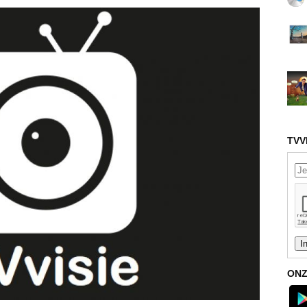
TVV
ONZ