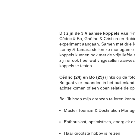
Dit zijn de 3 Vlaamse koppels van 'F
Cédric & Bo, Gaêtan & Cristina en Robin
experiment aangaan. Samen met drie Ne
Lenny & Tamara stellen ze monogamie in
koppels kunnen ook met de vrije liefde
zijn er ook heel wat vrijgezellen aanw
koppels te testen.
Cédric (24) en Bo (25)
(links op de fot
Bo gaat vier maanden in het buitenland 
achter komen of een open relatie de opl
Bo: 'Ik hoop mijn grenzen te leren kenne
Master Tourism & Destination Mana
Enthousiast, optimistisch, energiek 
Haar grootste hobby is reizen