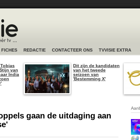
FICHES
REDACTIE
CONTACTEER ONS
TVVISIE EXTRA
 Tobias
Dit zijn de kandidaten
tijn van
van het tweede
naar India
seizoen van
izoen
'Bestemming X'
'
Aanb
oppels gaan de uitdaging aan
se'