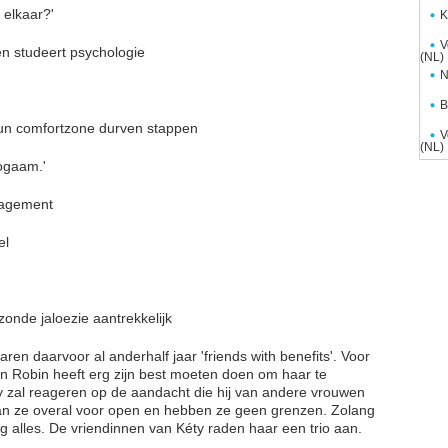
 elkaar?'
K
V
en studeert psychologie
(NL)
N
B
 hun comfortzone durven stappen
V
(NL)
nogaam.'
nagement
el
onde jaloezie aantrekkelijk
en daarvoor al anderhalf jaar 'friends with benefits'. Voor
e en Robin heeft erg zijn best moeten doen om haar te
y zal reageren op de aandacht die hij van andere vrouwen
taan ze overal voor open en hebben ze geen grenzen. Zolang
g alles. De vriendinnen van Kéty raden haar een trio aan.