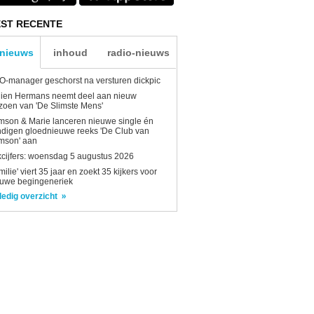
ST RECENTE
-nieuws
inhoud
radio-nieuws
-manager geschorst na versturen dickpic
lien Hermans neemt deel aan nieuw
zoen van 'De Slimste Mens'
son & Marie lanceren nieuwe single én
digen gloednieuwe reeks 'De Club van
mson' aan
kcijfers: woensdag 5 augustus 2026
milie' viert 35 jaar en zoekt 35 kijkers voor
euwe begingeneriek
ledig overzicht