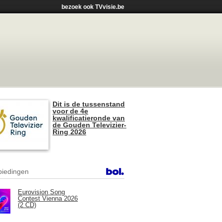
bezoek ook TVvisie.be
Dit is de tussenstand
voor de 4e
kwalificatieronde van
de Gouden Televizier-
Ring 2026
iedingen
Eurovision Song
Contest Vienna 2026
(2 CD)