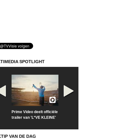
TIMEDIA SPOTLIGHT
Prime Video deelt officiële
Check nu de officiële
Kijk vanaf maa
trailer van 'L*VE KLEINE'
trailer van 'The Last
'Furious' op Di
Sunrise'
KTIP VAN DE DAG