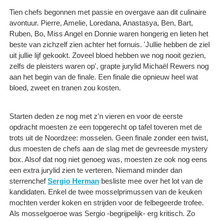
Tien chefs begonnen met passie en overgave aan dit culinaire
avontuur. Pierre, Amelie, Loredana, Anastasya, Ben, Bart,
Ruben, Bo, Miss Angel en Donnie waren hongerig en lieten het
beste van zichzelf zien achter het fornuis. 'Jullie hebben de ziel
uit jullie lijf gekookt. Zoveel bloed hebben we nog nooit gezien,
zelfs de pleisters waren op', grapte jurylid Michaël Rewers nog
aan het begin van de finale. Een finale die opnieuw heel wat
bloed, zweet en tranen zou kosten.
Starten deden ze nog met z'n vieren en voor de eerste
opdracht moesten ze een topgerecht op tafel toveren met de
trots uit de Noordzee: mosselen. Geen finale zonder een twist,
dus moesten de chefs aan de slag met de gevreesde mystery
box. Alsof dat nog niet genoeg was, moesten ze ook nog eens
een extra jurylid zien te verteren. Niemand minder dan
sterrenchef
Sergio Herman
besliste mee over het lot van de
kandidaten. Enkel de twee mosselprimussen van de keuken
mochten verder koken en strijden voor de felbegeerde trofee.
Als mosselgoeroe was Sergio -begrijpelijk- erg kritisch. Zo