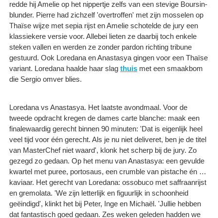
redde hij Amelie op het nippertje zelfs van een stevige Boursin-
blunder. Pierre had zichzelf 'overtroffen' met zijn mosselen op
Thaïse wijze met sepia rijst en Amelie schotelde de jury een
klassiekere versie voor. Allebei lieten ze daarbij toch enkele
steken vallen en werden ze zonder pardon richting tribune
gestuurd. Ook Loredana en Anastasya gingen voor een Thaïse
variant. Loredana haalde haar slag
thuis
met een smaakbom
die Sergio omver blies.
Loredana vs Anastasya. Het laatste avondmaal. Voor de
tweede opdracht kregen de dames carte blanche: maak een
finalewaardig gerecht binnen 90 minuten: 'Dat is eigenlijk heel
veel tijd voor één gerecht. Als je nu niet deliveret, ben je de titel
van MasterChef niet waard', klonk het scherp bij de jury. Zo
gezegd zo gedaan. Op het menu van Anastasya: een gevulde
kwartel met puree, portosaus, een crumble van pistache én …
kaviaar. Het gerecht van Loredana: ossobuco met saffraanrijst
en gremolata. 'We zijn letterlijk en figuurlijk in schoonheid
geëindigd', klinkt het bij Peter, Inge en Michaël. 'Jullie hebben
dat fantastisch goed gedaan. Zes weken geleden hadden we