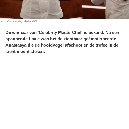
Foto: Play - © Play Media 2026
De winnaar van 'Celebrity MasterChef' is bekend. Na een
spannende finale was het de zichtbaar geëmotioneerde
Anastasya die de hoofdvogel afschoot en de trofee in de
lucht mocht steken.