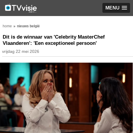
MENU
home
nieuws belgië
Dit is de winnaar van 'Celebrity MasterChef
Vlaanderen': 'Een exceptioneel persoon'
vrijdag 22 mei 2026