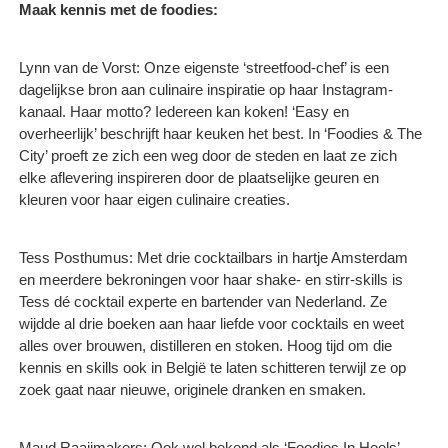
Maak kennis met de foodies:
Lynn van de Vorst: Onze eigenste ‘streetfood-chef’ is een
dagelijkse bron aan culinaire inspiratie op haar Instagram-
kanaal. Haar motto? Iedereen kan koken! ‘Easy en
overheerlijk’ beschrijft haar keuken het best. In ‘Foodies & The
City’ proeft ze zich een weg door de steden en laat ze zich
elke aflevering inspireren door de plaatselijke geuren en
kleuren voor haar eigen culinaire creaties.
Tess Posthumus: Met drie cocktailbars in hartje Amsterdam
en meerdere bekroningen voor haar shake- en stirr-skills is
Tess dé cocktail experte en bartender van Nederland. Ze
wijdde al drie boeken aan haar liefde voor cocktails en weet
alles over brouwen, distilleren en stoken. Hoog tijd om die
kennis en skills ook in België te laten schitteren terwijl ze op
zoek gaat naar nieuwe, originele dranken en smaken.
Maud Raaijmakers: Ook wel bekend als ‘Foodies In Heels’,