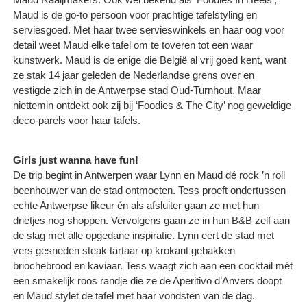
Maud is de go-to persoon voor prachtige tafelstyling en
serviesgoed. Met haar twee servieswinkels en haar oog voor
detail weet Maud elke tafel om te toveren tot een waar
kunstwerk. Maud is de enige die België al vrij goed kent, want
ze stak 14 jaar geleden de Nederlandse grens over en
vestigde zich in de Antwerpse stad Oud-Turnhout. Maar
niettemin ontdekt ook zij bij ‘Foodies & The City’ nog geweldige
deco-parels voor haar tafels.
Girls just wanna have fun!
De trip begint in Antwerpen waar Lynn en Maud dé rock ’n roll
beenhouwer van de stad ontmoeten. Tess proeft ondertussen
echte Antwerpse likeur én als afsluiter gaan ze met hun
drietjes nog shoppen. Vervolgens gaan ze in hun B&B zelf aan
de slag met alle opgedane inspiratie. Lynn eert de stad met
vers gesneden steak tartaar op krokant gebakken
briochebrood en kaviaar. Tess waagt zich aan een cocktail mét
een smakelijk roos randje die ze de Aperitivo d’Anvers doopt
en Maud stylet de tafel met haar vondsten van de dag.