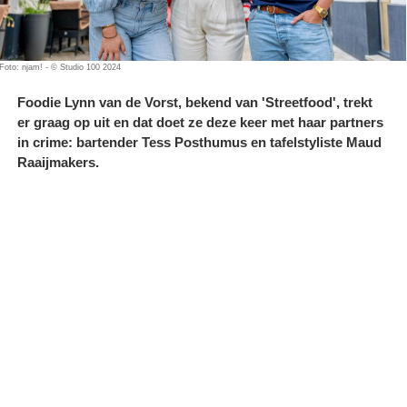
Foto: njam! - © Studio 100 2024
Foodie Lynn van de Vorst, bekend van 'Streetfood', trekt
er graag op uit en dat doet ze deze keer met haar partners
in crime: bartender Tess Posthumus en tafelstyliste Maud
Raaijmakers.