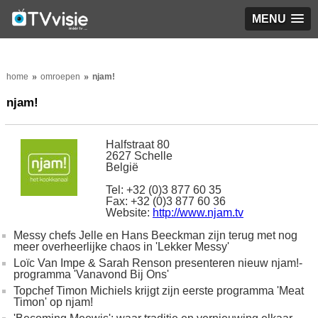
MENU
home
omroepen
njam!
njam!
Halfstraat 80
2627 Schelle
België
Tel: +32 (0)3 877 60 35
Fax: +32 (0)3 877 60 36
Website:
http://www.njam.tv
Messy chefs Jelle en Hans Beeckman zijn terug met nog
meer overheerlijke chaos in 'Lekker Messy'
Loïc Van Impe & Sarah Renson presenteren nieuw njam!-
programma 'Vanavond Bij Ons'
Topchef Timon Michiels krijgt zijn eerste programma 'Meat
Timon' op njam!