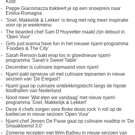
Kost'
Peppe Giacomazza trakteert je op een snoepreis naar
Emilia-Romagna
'Snel, Makkelijk & Lekker' is terug met nóg meer inspiratie
voor op je weekmenu
The bearded chef Sam D'Huyvetter maakt zijn debuut in
'Open Vuur'
Girls just wanna have fun in het nieuwe njam!-programma
'Foodies & The City'
Sarah Renson bakt erop los in gloednieuw njam!-
programma 'Sarah's Sweet Table'
December is culinaire topmaand voor njam!
Njam! pakt opnieuw uit met culinaire topnamen in nieuw
seizoen van 'De Eregast'!
Njam! gaat op culinaire ontdekkingstocht langs de hipste
foodhallen van Nederland
Nooit meer 'Wat eten we vandaag' met nieuw njam!-
programma 'Snel, Makkelijk & Lekker!'
Deze 4 chefs zorgen voor flinke dosis rock 'n roll op de
barbecue in nieuw seizoen 'Open Vuur'
Njam!-chef Jeroen De Pauw gaat op culinaire roadtrip in 'De
Smaaktoerist 3.0'
Zomerse recepten met Wim Ballieu in nieuw seizoen van