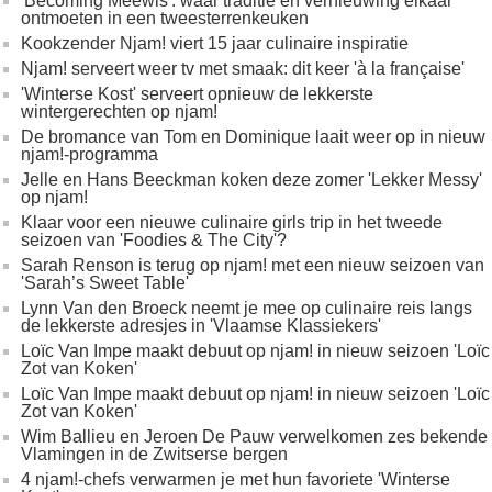
'Becoming Meewis': waar traditie en vernieuwing elkaar
ontmoeten in een tweesterrenkeuken
Kookzender Njam! viert 15 jaar culinaire inspiratie
Njam! serveert weer tv met smaak: dit keer 'à la française'
'Winterse Kost' serveert opnieuw de lekkerste
wintergerechten op njam!
De bromance van Tom en Dominique laait weer op in nieuw
njam!-programma
Jelle en Hans Beeckman koken deze zomer 'Lekker Messy'
op njam!
Klaar voor een nieuwe culinaire girls trip in het tweede
seizoen van 'Foodies & The City'?
Sarah Renson is terug op njam! met een nieuw seizoen van
'Sarah’s Sweet Table'
Lynn Van den Broeck neemt je mee op culinaire reis langs
de lekkerste adresjes in 'Vlaamse Klassiekers'
Loïc Van Impe maakt debuut op njam! in nieuw seizoen 'Loïc
Zot van Koken'
Loïc Van Impe maakt debuut op njam! in nieuw seizoen 'Loïc
Zot van Koken'
Wim Ballieu en Jeroen De Pauw verwelkomen zes bekende
Vlamingen in de Zwitserse bergen
4 njam!-chefs verwarmen je met hun favoriete 'Winterse