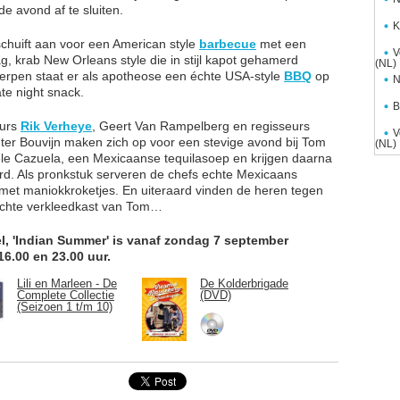
e avond af te sluiten.
K
chuift aan voor een American style
barbecue
met een
V
g, krab New Orleans style die in stijl kapot gehamerd
(NL)
rpen staat er als apotheose een échte USA-style
BBQ
op
N
te night snack.
B
eurs
Rik Verheye
, Geert Van Rampelberg en regisseurs
V
ter Bouvijn maken zich op voor een stevige avond bij Tom
(NL)
ele Cazuela, een Mexicaanse tequilasoep en krijgen daarna
rd. Als pronkstuk serveren de chefs echte Mexicaans
 met maniokkroketjes. En uiteraard vinden de heren tegen
uchte verkleedkast van Tom…
l, 'Indian Summer' is vanaf zondag 7 september
16.00 en 23.00 uur.
Lili en Marleen - De
De Kolderbrigade
Complete Collectie
(DVD)
(Seizoen 1 t/m 10)