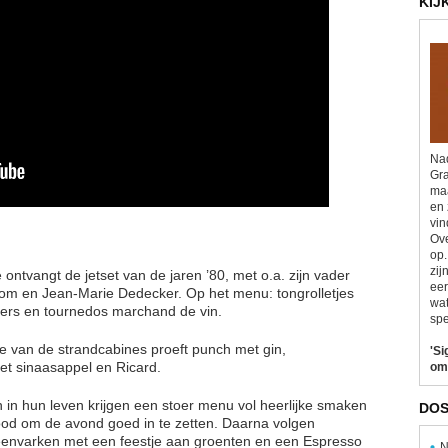
KIJ
Nad
Gra
maa
en 
vin
Ove
op.
zij
ontvangt de jetset van de jaren ’80, met o.a. zijn vader
eer
om en Jean-Marie Dedecker. Op het menu: tongrolletjes
wat
ters en tournedos marchand de vin.
spe
e van de strandcabines proeft punch met gin,
'Si
et sinaasappel en Ricard.
om
n in hun leven krijgen een stoer menu vol heerlijke smaken
DOS
od om de avond goed in te zetten. Daarna volgen
eenvarken met een feestje aan groenten en een Espresso
N