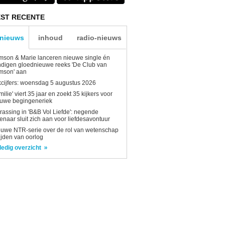
ST RECENTE
-nieuws
inhoud
radio-nieuws
son & Marie lanceren nieuwe single én
digen gloednieuwe reeks 'De Club van
mson' aan
kcijfers: woensdag 5 augustus 2026
milie' viert 35 jaar en zoekt 35 kijkers voor
euwe begingeneriek
rassing in 'B&B Vol Liefde': negende
enaar sluit zich aan voor liefdesavontuur
uwe NTR-serie over de rol van wetenschap
tijden van oorlog
ledig overzicht