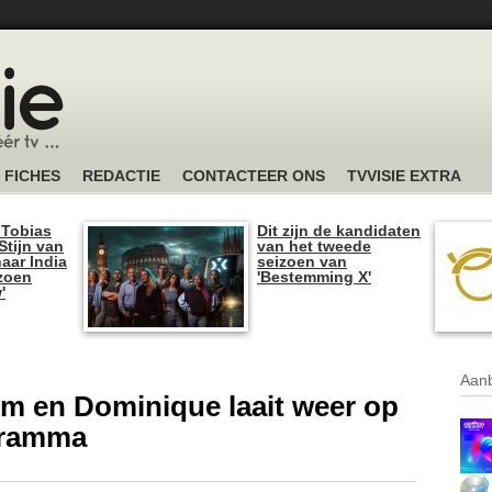
FICHES
REDACTIE
CONTACTEER ONS
TVVISIE EXTRA
 Tobias
Dit zijn de kandidaten
tijn van
van het tweede
naar India
seizoen van
izoen
'Bestemming X'
'
Aanb
m en Dominique laait weer op
gramma