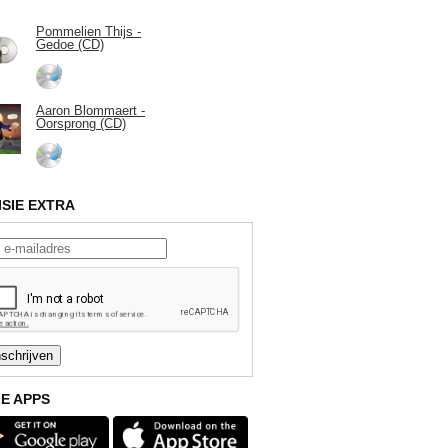
Pommelien Thijs -
Gedoe (CD)
Aaron Blommaert -
Oorsprong (CD)
ISIE EXTRA
E APPS