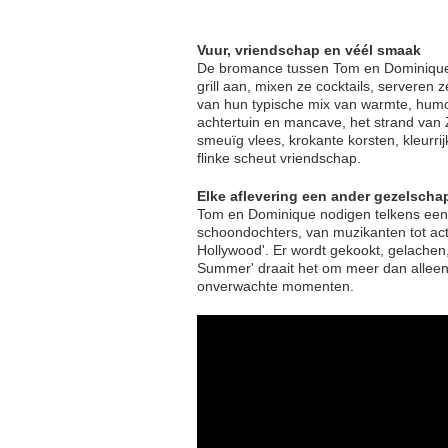
Vuur, vriendschap en véél smaak
De bromance tussen Tom en Dominique 
grill aan, mixen ze cocktails, serveren
van hun typische mix van warmte, humor
achtertuin en mancave, het strand van
smeuïg vlees, krokante korsten, kleurr
flinke scheut vriendschap.
Elke aflevering een ander gezelscha
Tom en Dominique nodigen telkens een 
schoondochters, van muzikanten tot ac
Hollywood'. Er wordt gekookt, gelachen,
Summer' draait het om meer dan alleen 
onverwachte momenten.