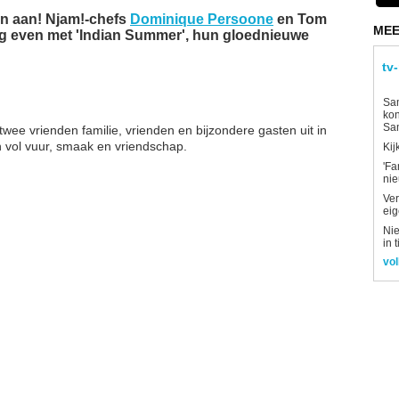
n aan! Njam!-chefs
Dominique Persoone
en Tom
MEE
g even met 'Indian Summer', hun gloednieuwe
tv
Sam
kon
Sa
ee vrienden familie, vrienden en bijzondere gasten uit in
 vol vuur, smaak en vriendschap.
Kij
'Fa
ni
Ver
eig
Nie
in 
vol