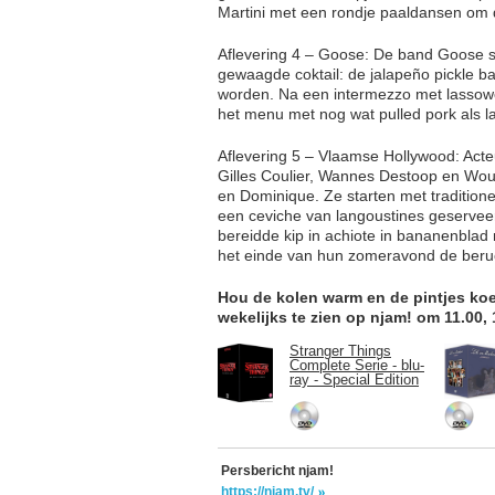
Martini met een rondje paaldansen om d
Aflevering 4 – Goose: De band Goose s
gewaagde coktail: de jalapeño pickle ba
worden. Na een intermezzo met lassowe
het menu met nog wat pulled pork als la
Aflevering 5 – Vlaamse Hollywood: Act
Gilles Coulier, Wannes Destoop en Wou
en Dominique. Ze starten met tradition
een ceviche van langoustines geservee
bereidde kip in achiote in bananenblad
het einde van hun zomeravond de ber
Hou de kolen warm en de pintjes koe
wekelijks te zien op njam! om 11.00, 
Stranger Things
Complete Serie - blu-
ray - Special Edition
Persbericht njam!
https://njam.tv/