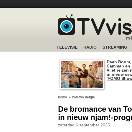
TELEVISIE
RADIO
STREAMING
Daan Boom,
Camman en S
Vliet reizen 
in nieuw se
'FOMO Show
home
nieuws belgië
De bromance van To
in nieuw njam!-pro
zaterdag 6 september 2025