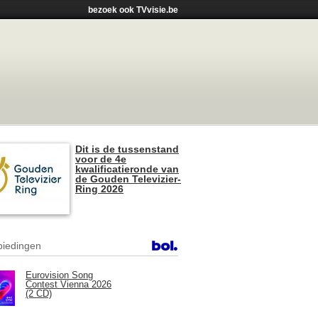
bezoek ook TVvisie.be
Dit is de tussenstand
voor de 4e
kwalificatieronde van
de Gouden Televizier-
Ring 2026
iedingen
Eurovision Song
Contest Vienna 2026
(2 CD)