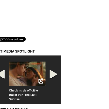
TIMEDIA SPOTLIGHT
Check nu de officiële
Kijk vanaf maandag naar
Kijk nu naar 'Po
trailer van 'The Last
'Furious' op Disney+
of Time with To
Sunrise'
Hiddleston'