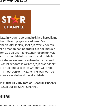
KTIP VAN DE DAG
at zijn vrouw is verongelukt, heeft predikant
ham Hess zijn geloof verloren. Zes
nden later leeft hij met zijn twee kinderen
zijn broer op een boerderij. Op een morgen
den ze een enorme graancirkel op hun veld.
ral ter wereld duiken plots van die cirkels
 Grahams kinderen denken dat ze het werk
n van buitenaardse wezens, zijn broer denkt
der aan grapjassen en Graham weet niet
 hij moet denken. Maar er lijkt toch wel iets
ciaals aan de hand met die cirkels.
gns', film uit 2002 met oa. Joaquin Phoenix,
 22.05 uur op STAR Channel.
SIERS
ajaar 2026: alle plannen, alle zenders! (NL)