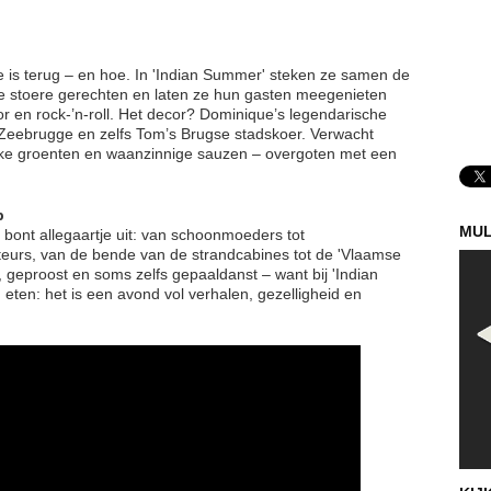
is terug – en hoe. In 'Indian Summer' steken ze samen de
 ze stoere gerechten en laten ze hun gasten meegenieten
 en rock-’n-roll. Het decor? Dominique’s legendarische
 Zeebrugge en zelfs Tom’s Brugse stadskoer. Verwacht
ijke groenten en waanzinnige sauzen – overgoten met een
p
MUL
bont allegaartje uit: van schoonmoeders tot
teurs, van de bende van de strandcabines tot de 'Vlaamse
 geproost en soms zelfs gepaaldanst – want bij 'Indian
eten: het is een avond vol verhalen, gezelligheid en