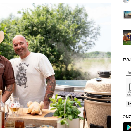
TVV
ONZ