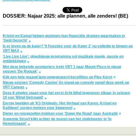
DOSSIER: Najaar 2025: alle plannen, alle zenders! (BE)
Kristel en Kamal helpen gezinnen hun financiële dromen waarmaken in
'Geld Gezocht'
Is er leven na de kater? '9 Feestjes voor de Kater 2' nu volledig te bingen op
VRT MAX
'Live Live Live': gloednieuw programma vol muzikale magie, passie en
ontdekkingen
Met deze bekende avonturiers trekt VRT 1 naar Mount Pisco in nieuw
seizoen 'De Rugzak'
Kijk een hele maand lang ongegeneerd kerstfilms op Play Kerst
Nieuw seizoen 'Comedy Casino' én stand-up comedy vanaf deze week op
VRT Canvas
Deze 8 singles staan voor het eerst écht blind tegenover elkaar in seizoen
10 van 'Blind Getrouwd'
Eerste beelden uit 'K3 Originals: Het Verhaal van Karen, Kristel en
Kathleen' zorgen meteen voor kippenvel
Dieter en reisgezellen trekken voor 'Down the Road' naar Australië
Annemie Struyf kijkt achter de muren van het slotklooster in 'In
Hemelsnaam'