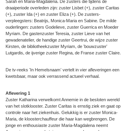
Sarah en Maria-Magdalena. De zusters die tijdens de
draaiperiode overleden zijn: zuster Lisbet (+), zuster Caritas
(+), zuster Ida (+) en zuster Eliza (+). De zusters-
verpleegsters: Beatrijs, Monica-Maria en Sabine. De milde
ouderlingen: zusters Godelieve, zuster Guerrica en Moeder
Myriam. De gastenzuster Teresia, zuster Lieve van het
gewadenatelier, de handige zuster Geertrui, de wijze zuster
Kirsten, de bibliotheekzuster Myriam, de 'bouwzuster'
Lutgardis, de ijverige zuster Regina, de Franse zuster Claire.
De tv-reeks 'In Hemelsnaam' vertelt in vier afleveringen een
kwetsbaar, maar ook verrassend actueel verhaal.
Aflevering 1
Zuster Katharina verwelkomt Annemie in de besloten wereld
van het slotklooster. Zuster Caritas is ernstig ziek en gaat op
controle naar het ziekenhuis. Gelukkig is er zuster Monica-
Maria, de kloosterchauffeur die haar kan wegbrengen. De
jonge en enthousiaste zuster Maria-Magdalena neemt