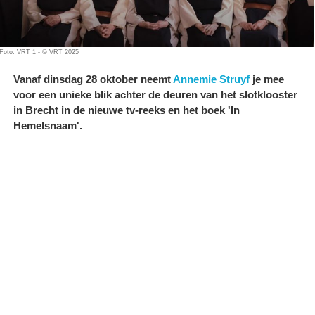
Foto: VRT 1 - © VRT 2025
Vanaf dinsdag 28 oktober neemt
Annemie Struyf
je mee
voor een unieke blik achter de deuren van het slotklooster
in Brecht in de nieuwe tv-reeks en het boek 'In
Hemelsnaam'.