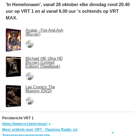
'In Hemelsnaam', vanaf 28 oktober elke dinsdag rond 20.40
uur op VRT 1 en al vanaf 6.00 uur 's ochtends op VRT
MAX.
Avatar - Fire And Ash
(Blu-ray)
Michael (4K Ultra HD
Blu-ray) (Limited
Edition) (Steelbook)
Lee Cronin's The
Mummy (DVD)
Persbericht VRT 1
https://www.vrt.be/vrtmax/
Meer artikels over VRT - Vlaamse Radio- en
Televisieomroeporganisatie