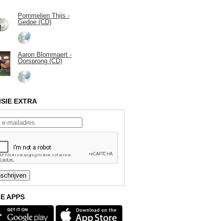
Pommelien Thijs -
Gedoe (CD)
Aaron Blommaert -
Oorsprong (CD)
ISIE EXTRA
E APPS