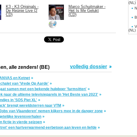
(NL)
K3 - K3 Originals -
Marco Schuitmaker -
N
De Reünie Live (2
Het Is Me Gelukt
CD)
(CD)
B
V
(NL)
volledig dossier
en, alle zenders! (BE)
 CANVAS en Ketnet
e chalet van 'Vrede Op Aarde'
aat samen met een bekende hulpboer 'farmsitten'
 naar de ultieme televisieparels in 'Het Beste van 2023'
ndjes in 'SOS Piet XL'
uck' brengt wereldsterren naar VTM
e Jobs van Vlaanderen' nemen kijkers mee in de danger zone
rgetelijke levensverhalen
 fictie in vierde seizoen
rtret' een hartverwarmend eerbetoon aan leven en liefde