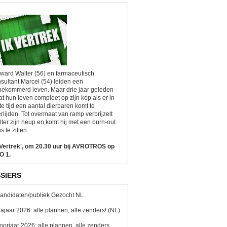
ward Walter (56) en farmaceutisch
sultant Marcel (54) leiden een
ekommerd leven. Maar drie jaar geleden
at hun leven compleet op zijn kop als er in
te tijd een aantal dierbaren komt te
rlijden. Tot overmaat van ramp verbrijzelt
ter zijn heup en komt hij met een burn-out
is te zitten.
 Vertrek', om 20.30 uur bij AVROTROS op
O 1.
SIERS
andidaten/publiek Gezocht NL
ajaar 2026: alle plannen, alle zenders! (NL)
oorjaar 2026: alle plannen, alle zenders