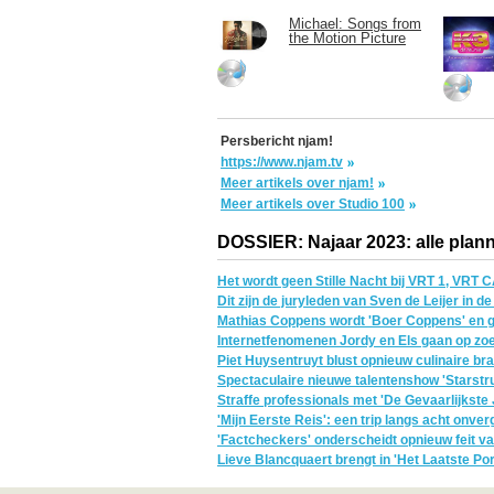
Michael: Songs from
the Motion Picture
Persbericht njam!
https://www.njam.tv
Meer artikels over njam!
Meer artikels over Studio 100
DOSSIER: Najaar 2023: alle plann
Het wordt geen Stille Nacht bij VRT 1, VRT
Dit zijn de juryleden van Sven de Leijer in d
Mathias Coppens wordt 'Boer Coppens' en g
Internetfenomenen Jordy en Els gaan op zoek
Piet Huysentruyt blust opnieuw culinaire bra
Spectaculaire nieuwe talentenshow 'Starstr
Straffe professionals met 'De Gevaarlijkst
'Mijn Eerste Reis': een trip langs acht onve
'Factcheckers' onderscheidt opnieuw feit van
Lieve Blancquaert brengt in 'Het Laatste Po