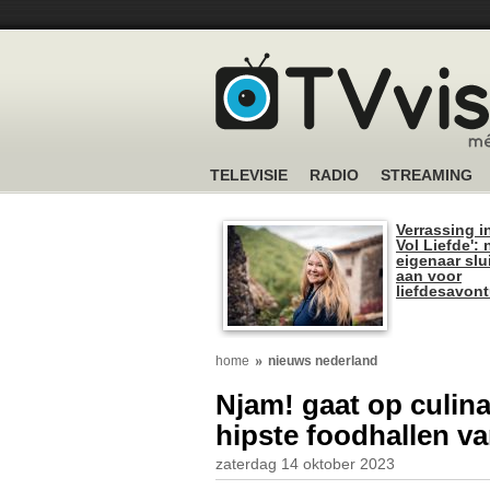
TELEVISIE
RADIO
STREAMING
Verrassing i
Vol Liefde':
eigenaar slui
aan voor
liefdesavon
home
nieuws nederland
Njam! gaat op culin
hipste foodhallen v
zaterdag 14 oktober 2023