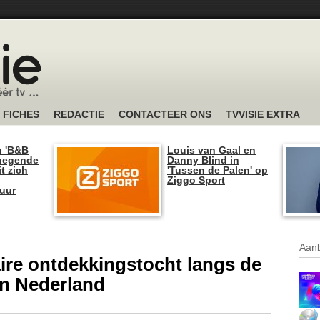
FICHES
REDACTIE
CONTACTEER ONS
TVVISIE EXTRA
n 'B&B
Louis van Gaal en
 negende
Danny Blind in
t zich
'Tussen de Palen' op
Ziggo Sport
tuur
Aanb
aire ontdekkingstocht langs de
an Nederland