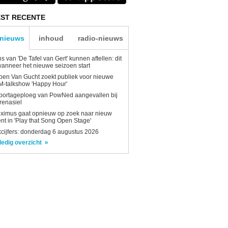
ST RECENTE
-nieuws
inhoud
radio-nieuws
s van 'De Tafel van Gert' kunnen aftellen: dit
wanneer het nieuwe seizoen start
en Van Gucht zoekt publiek voor nieuwe
-talkshow 'Happy Hour'
portageploeg van PowNed aangevallen bij
renasiel
ximus gaat opnieuw op zoek naar nieuw
ent in 'Play that Song Open Stage'
kcijfers: donderdag 6 augustus 2026
ledig overzicht