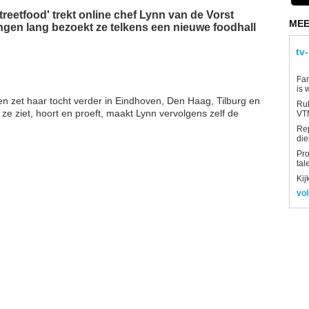
reetfood' trekt online chef Lynn van de Vorst
MEE
ringen lang bezoekt ze telkens een nieuwe foodhall
tv
Fan
is 
n zet haar tocht verder in Eindhoven, Den Haag, Tilburg en
Rub
ze ziet, hoort en proeft, maakt Lynn vervolgens zelf de
VTM
Re
die
Pro
tal
Kij
vol