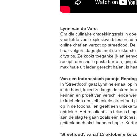
Lynn van de Vorst
Om die culinaire ontdekkingsreis in go
voorliefde voor explosieve bites en aut
online chef en verzot op streetfood. De
haar volgers dagelijks met de lekkerst
citytrips. Ze kookt toegankelijk en eenv
recept, een snelle pasta burrata, ging 
maximale uit ieder gerecht halen, is ha
Van een Indonesisch patatje Rendag
In 'Streetfood' gaat Lynn helemaal op 
in de hand, kuiert ze langs de streetfo
kennen en proeft van verschillende were
te kriebelen om zelf enkele streetfood 
op in de foodhall en geeft een unieke 
ontdekte. Het resultaat zijn telkens hi
aan de slag te gaan zoals een Indonesi
geitenlabneh als Libanees hapje. Kortom,
'Streetfood', vanaf 15 oktober elke 