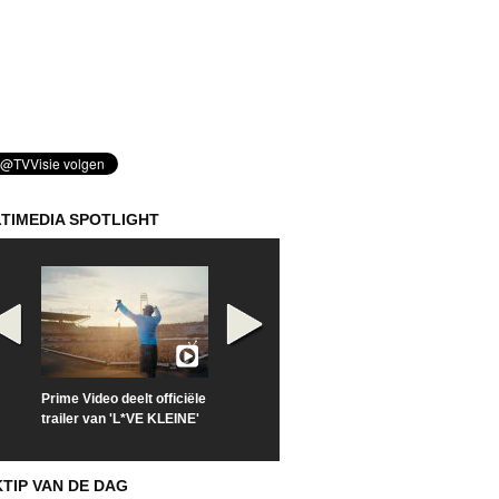
TIMEDIA SPOTLIGHT
Prime Video deelt officiële
Check nu de officiële
Kijk vanaf maa
trailer van 'L*VE KLEINE'
trailer van 'The Last
'Furious' op Di
Sunrise'
KTIP VAN DE DAG