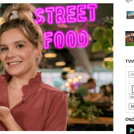
TVV
ONZ