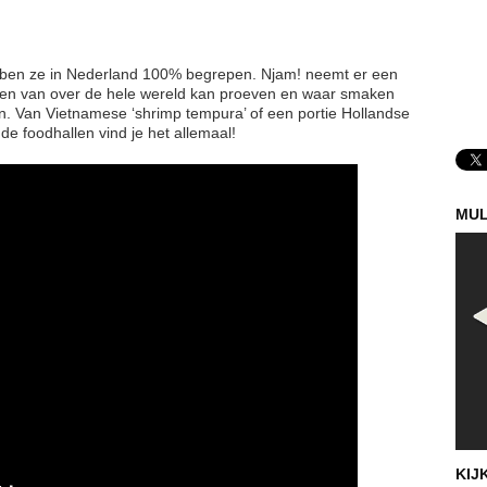
ebben ze in Nederland 100% begrepen. Njam! neemt er een
e eten van over de hele wereld kan proeven en waar smaken
 Van Vietnamese ‘shrimp tempura’ of een portie Hollandse
de foodhallen vind je het allemaal!
MUL
KIJ