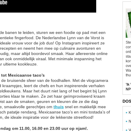
ede banen te leiden, sturen we een foodie op pad met een
hentieke fingerfood. De Nederlandse Lynn van de Vorst is
Ste
 ideale vrouw voor de job dus! Op Instagram inspireert ze
con
e recepten en neemt hen mee op culinaire avonturen en
onb
oudig, maar altijd boordevol smaak. Haar allereerste online
sta
dan ook onmiddellijk viraal. Met minimale inspanning het
kor
ar ultieme kookleuze.
ove
Wal
 tot Mexicaanse taco’s
thu
in de bruisende sfeer van de foodhallen. Met de vlogcamera
'Ik
od kraampjes, leert de chefs en hun inspirerende verhalen
NP
ldkeukens. Maar het duurt niet lang of het begint bij Lynn
porties klaar te maken. Ze zet haar geïmproviseerd kraam
DOS
twist aan de smaken, geuren en kleuren die ze die dag
ppe, smaakvolle gerechtjes om
thuis
snel en makkelijk mee
sch patatje rendang, Mexicaanse taco’s en mini tostada’s of
K
 de ideale inspiratie voor de lekkerste streetfood!
N
zondag om 11.00, 16.00 en 23.00 uur op njam!.
V