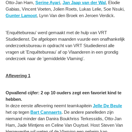
Otto-Jan Ham,
Serine Ayari
,
Jan Jaap van der Wal
, Elodie
Gabias, Vincent Voeten, Jolien Roets, Lukas Lelie, Soe Nsuki,
Gunter Lamoot
, Lynn Van den Broek en Jeroen Verdick. ​
'Enquêtebureau' werd gemaakt met de hulp van VRT
Studiedienst. De afgelopen maanden vuurde een onafhankelijk
onderzoeksbureau in opdracht van VRT Studiedienst alle
vragen uit 'Enquêtebureau' af op Vlaanderen in een grondig
onderzoek naar de 'gemiddelde Vlaming'.
Aflevering 1
Opvallend cijfer: 2 op 10 ouders zegt een favoriet kind te
hebben.
In deze eerste aflevering neemt teamkapitein
Jelle De Beule
het op tegen
Bart Cannaerts
. De andere panelleden zijn
niemand minder dan Danira Boukhriss Terkessidis, Otto-Jan
Ham, Jade Mintjens en Celine Van Ouytsel. Host Steven Van
Herreweghe wil weten of de Vlaming een geheim kan