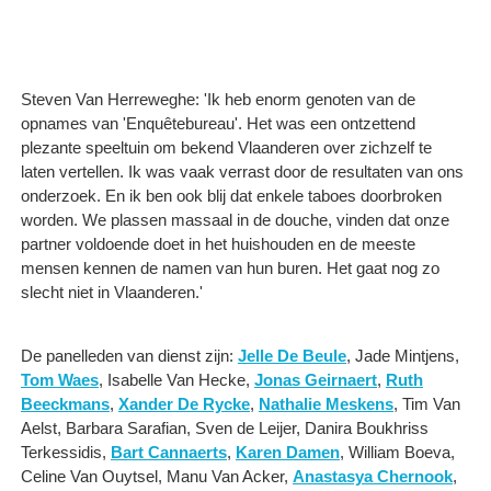
Steven Van Herreweghe: 'Ik heb enorm genoten van de
opnames van 'Enquêtebureau'. Het was een ontzettend
plezante speeltuin om bekend Vlaanderen over zichzelf te
laten vertellen. Ik was vaak verrast door de resultaten van ons
onderzoek. En ik ben ook blij dat enkele taboes doorbroken
worden. We plassen massaal in de douche, vinden dat onze
partner voldoende doet in het huishouden en de meeste
mensen kennen de namen van hun buren. Het gaat nog zo
slecht niet in Vlaanderen.'
De panelleden van dienst zijn:
Jelle De Beule
, Jade Mintjens,
Tom Waes
, Isabelle Van Hecke,
Jonas Geirnaert
,
Ruth
Beeckmans
,
Xander De Rycke
,
Nathalie Meskens
, Tim Van
Aelst, Barbara Sarafian, Sven de Leijer, Danira Boukhriss
Terkessidis,
Bart Cannaerts
,
Karen Damen
, William Boeva,
Celine Van Ouytsel, Manu Van Acker,
Anastasya Chernook
,