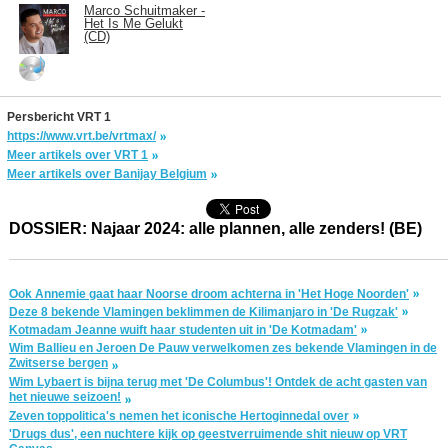
Marco Schuitmaker -
Het Is Me Gelukt
(CD)
Persbericht VRT 1
https://www.vrt.be/vrtmax/
Meer artikels over VRT 1
Meer artikels over Banijay Belgium
DOSSIER: Najaar 2024: alle plannen, alle zenders! (BE)
Ook Annemie gaat haar Noorse droom achterna in 'Het Hoge Noorden'
Deze 8 bekende Vlamingen beklimmen de Kilimanjaro in 'De Rugzak'
Kotmadam Jeanne wuift haar studenten uit in 'De Kotmadam'
Wim Ballieu en Jeroen De Pauw verwelkomen zes bekende Vlamingen in de
Zwitserse bergen
Wim Lybaert is bijna terug met 'De Columbus'! Ontdek de acht gasten van
het nieuwe seizoen!
Zeven toppolitica's nemen het iconische Hertoginnedal over
'Drugs dus', een nuchtere kijk op geestverruimende shit nieuw op VRT