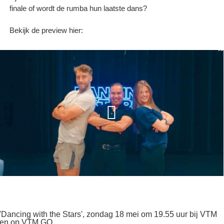
finale of wordt de rumba hun laatste dans?
Bekijk de preview hier:
'Dancing with the Stars', zondag 18 mei om 19.55 uur bij VTM
en op VTM GO.