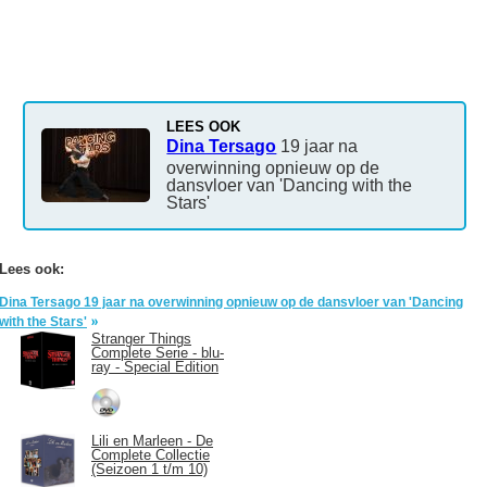
LEES OOK
Dina Tersago
19 jaar na
overwinning opnieuw op de
dansvloer van 'Dancing with the
Stars'
Lees ook:
Dina Tersago 19 jaar na overwinning opnieuw op de dansvloer van 'Dancing
with the Stars'
Stranger Things
Complete Serie - blu-
ray - Special Edition
Lili en Marleen - De
Complete Collectie
(Seizoen 1 t/m 10)