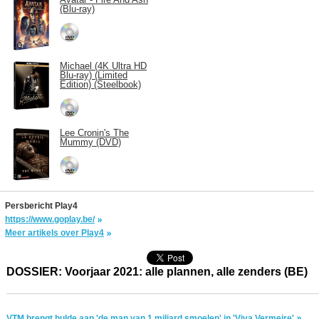
(Blu-ray)
Michael (4K Ultra HD
Blu-ray) (Limited
Edition) (Steelbook)
Lee Cronin's The
Mummy (DVD)
Persbericht Play4
https://www.goplay.be/
Meer artikels over Play4
DOSSIER: Voorjaar 2021: alle plannen, alle zenders (BE)
VTM brengt hulde aan 'de man van 1 miljard smoelen' in 'Viva Vermeire'