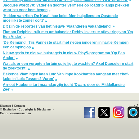
Jacques wordt 70: Vader en dochter Vermeire op roadtrip langs plekken
waar het voor hem begon
'Helden van Hier: De Kust': hoe beleefden hulpdiensten Oostende
moeilijkste zomer ooit?
Dit zijn de reporters van het nieuwe 'Vlaanderen Vakantieland'
Fitmom Delphine ruilt met ambulancier Debby in eerste aflevering van 'Op
Een Ander'
'De Kemping': Tijs Vanneste start met negen jongeren in hartje Kempen
een camping op
Nieuw gezin én nieuwe huisregels in nieuw Play5-programma 'Op Een
Ander'
Wat als er een vergeten fortuin op je ligt te wachten? Axel Daeseleire start
de zoektocht!
Bekende Vlamingen laten Loïc Van Impe kookbattles aangaan met chef-
koks in 'Loïc Tussen 2 Vuren'
Arnout Hauben start maandag zijn tocht 'Dwars door de Middellandse
Zee'
Sitemap
|
Contact
©
Exsite.be
-
Copyright & Disclaimer
-
Gebruiksvoorwaarden