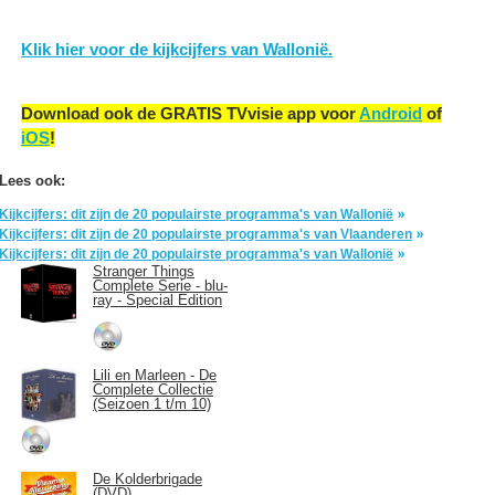
Klik hier voor de kijkcijfers van Wallonië.
Download ook de GRATIS TVvisie app voor
Android
of
iOS
!
Lees ook:
Kijkcijfers: dit zijn de 20 populairste programma's van Wallonië
Kijkcijfers: dit zijn de 20 populairste programma's van Vlaanderen
Kijkcijfers: dit zijn de 20 populairste programma's van Wallonië
Stranger Things
Complete Serie - blu-
ray - Special Edition
Lili en Marleen - De
Complete Collectie
(Seizoen 1 t/m 10)
De Kolderbrigade
(DVD)