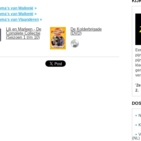
KIJ
ramma's van Wallonië
ramma's van Wallonië
ramma's van Vlaanderen
Lili en Marleen - De
De Kolderbrigade
Complete Collectie
(DVD)
(Seizoen 1 t/m 10)
Een
pij
pij
kla
gen
ver
'Z
2.
DOS
N
K
V
(NL)