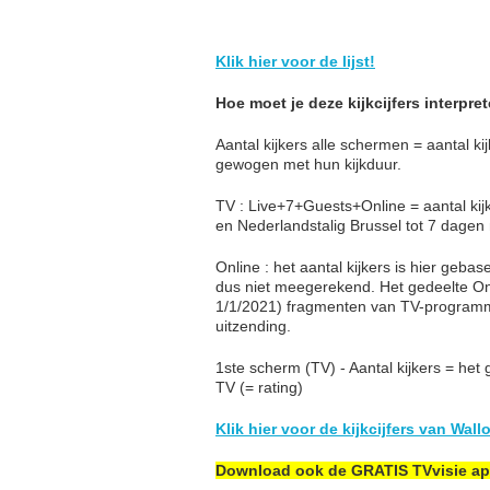
Klik hier voor de lijst!
Hoe moet je deze kijkcijfers interpre
Aantal kijkers alle schermen = aantal k
gewogen met hun kijkduur.
TV : Live+7+Guests+Online = aantal kij
en Nederlandstalig Brussel tot 7 dagen
Online : het aantal kijkers is hier geb
dus niet meegerekend. Het gedeelte On
1/1/2021) fragmenten van TV-programm
uitzending.
1ste scherm (TV) - Aantal kijkers = het
TV (= rating)
Klik hier voor de kijkcijfers van Wall
Download ook de GRATIS TVvisie a