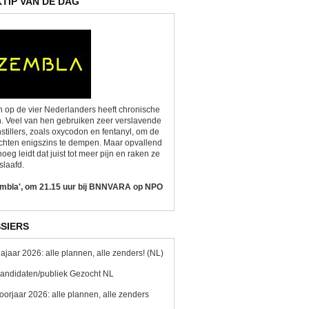
KTIP VAN DE DAG
 op de vier Nederlanders heeft chronische
n. Veel van hen gebruiken zeer verslavende
nstillers, zoals oxycodon en fentanyl, om de
chten enigszins te dempen. Maar opvallend
oeg leidt dat juist tot meer pijn en raken ze
slaafd.
embla', om 21.15 uur bij BNNVARA op NPO
SIERS
ajaar 2026: alle plannen, alle zenders! (NL)
andidaten/publiek Gezocht NL
oorjaar 2026: alle plannen, alle zenders