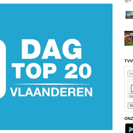
TVV
ONZ