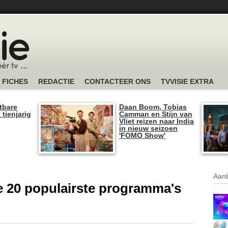
FICHES
REDACTIE
CONTACTEER ONS
TVVISIE EXTRA
tbare
Daan Boom, Tobias
 tienjarig
Camman en Stijn van
Vliet reizen naar India
in nieuw seizoen
'FOMO Show'
Aanb
 de 20 populairste programma's