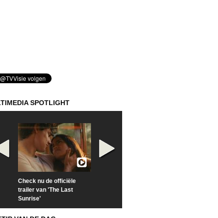
TIMEDIA SPOTLIGHT
Check nu de officiële
Kijk vanaf maandag naar
Kijk nu naar 'Po
trailer van 'The Last
'Furious' op Disney+
of Time with To
Sunrise'
Hiddleston'