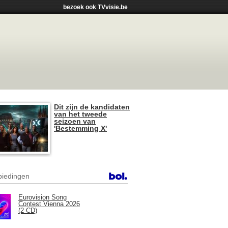
bezoek ook TVvisie.be
Dit zijn de kandidaten
van het tweede
seizoen van
'Bestemming X'
iedingen
Eurovision Song
Contest Vienna 2026
(2 CD)