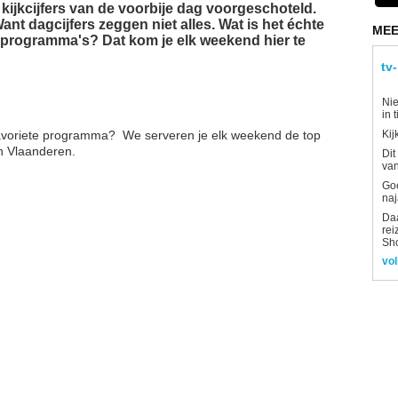
de kijkcijfers van de voorbije dag voorgeschoteld.
nt dagcijfers zeggen niet alles. Wat is het échte
MEE
e programma's? Dat kom je elk weekend hier te
tv
Nie
in 
 favoriete programma? We serveren je elk weekend de top
Kij
n Vlaanderen.
Dit
van
Goe
naj
Daa
rei
Sh
vol