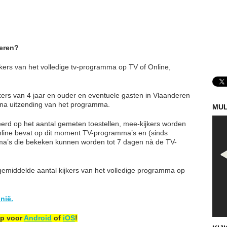
teren?
ijkers van het volledige tv-programma op TV of Online,
kers van 4 jaar en ouder en eventuele gasten in Vlaanderen
 na uitzending van het programma.
MUL
aseerd op het aantal gemeten toestellen, mee-kijkers worden
line bevat op dit moment TV-programma’s en (sinds
a’s die bekeken kunnen worden tot 7 dagen nà de TV-
 gemiddelde aantal kijkers van het volledige programma op
onië.
pp voor
Android
of
iOS
!