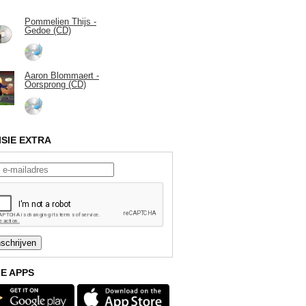
Pommelien Thijs -
Gedoe (CD)
Aaron Blommaert -
Oorsprong (CD)
ISIE EXTRA
E APPS