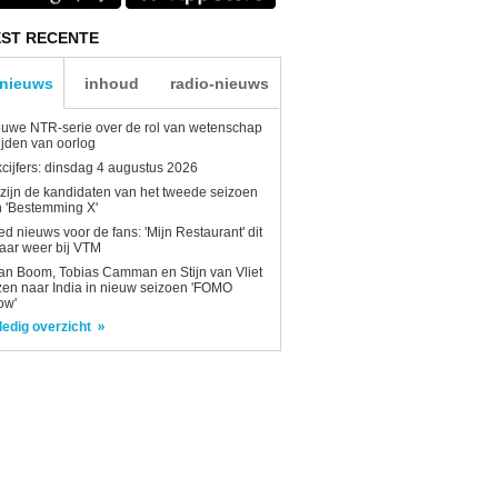
ST RECENTE
-nieuws
inhoud
radio-nieuws
uwe NTR-serie over de rol van wetenschap
tijden van oorlog
kcijfers: dinsdag 4 augustus 2026
 zijn de kandidaten van het tweede seizoen
 'Bestemming X'
d nieuws voor de fans: 'Mijn Restaurant' dit
aar weer bij VTM
n Boom, Tobias Camman en Stijn van Vliet
zen naar India in nieuw seizoen 'FOMO
ow'
ledig overzicht