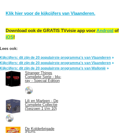
Klik hier voor de kijkcijfers van Vlaanderen.
Download ook de GRATIS TVvisie app voor
Android
of
iOS
!
Lees ook:
Kijkcijfers: dit zijn de 20 populairste programma's van Vlaanderen
Kijkcijfers: dit zijn de 20 populairste programma's van Vlaanderen
Kijkcijfers: dit zijn de 20 populairste programma's van Wallonië
Stranger Things
Complete Serie - blu-
ray - Special Edition
Lili en Marleen - De
Complete Collectie
(Seizoen 1 t/m 10)
De Kolderbrigade
(DVD)