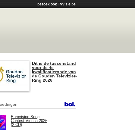
bezoek ook TVvisie.be
Dit is de tussenstand
voor de 4e
kwalificatieronde van
de Gouden Televizier-
Ring 2026
iedingen
Eurovision Song
Contest Vienna 2026
(2 CD)