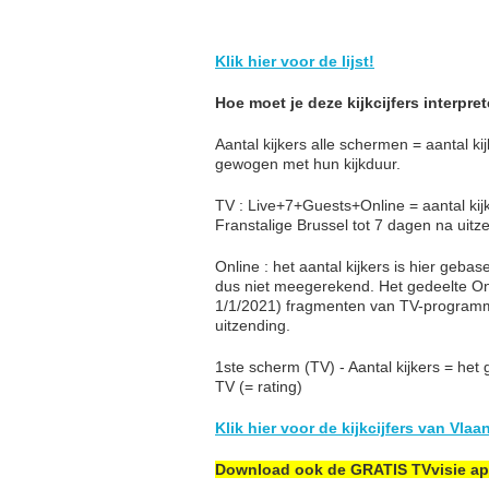
Klik hier voor de lijst!
Hoe moet je deze kijkcijfers interpre
Aantal kijkers alle schermen = aantal k
gewogen met hun kijkduur.
TV : Live+7+Guests+Online = aantal kij
Franstalige Brussel tot 7 dagen na uit
Online : het aantal kijkers is hier geb
dus niet meegerekend. Het gedeelte On
1/1/2021) fragmenten van TV-programm
uitzending.
1ste scherm (TV) - Aantal kijkers = het
TV (= rating)
Klik hier voor de kijkcijfers van Vlaa
Download ook de GRATIS TVvisie a