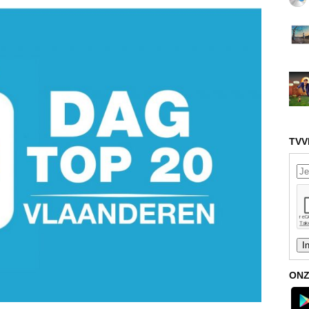
TVV
ONZ