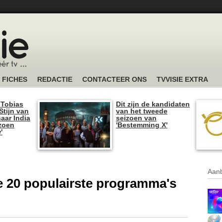
FICHES
REDACTIE
CONTACTEER ONS
TVVISIE EXTRA
 Tobias
Dit zijn de kandidaten
tijn van
van het tweede
naar India
seizoen van
izoen
'Bestemming X'
'
Aanb
 de 20 populairste programma's