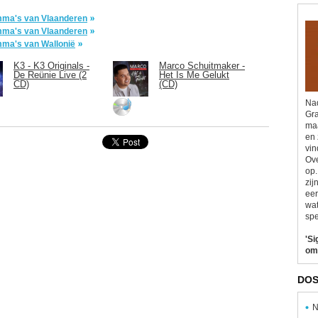
ramma's van Vlaanderen
ramma's van Vlaanderen
ramma's van Wallonië
K3 - K3 Originals -
Marco Schuitmaker -
De Reünie Live (2
Het Is Me Gelukt
CD)
(CD)
Nad
Gra
maa
en 
vin
Ove
op.
zij
eer
wat
spe
'Si
om
DOS
N