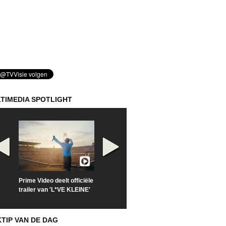
TIMEDIA SPOTLIGHT
Prime Video deelt officiële
Check nu de officiële
Kijk vanaf maa
trailer van 'L*VE KLEINE'
trailer van 'The Last
'Furious' op Di
Sunrise'
KTIP VAN DE DAG