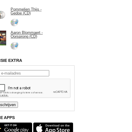
Pommelien Thijs -
Gedoe (CD)
Aaron Blommaert -
Oorsprong (CD)
ISIE EXTRA
E APPS