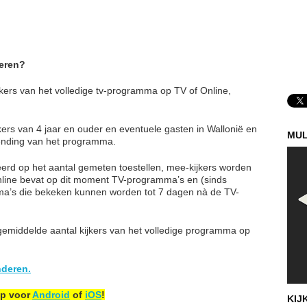
teren?
ijkers van het volledige tv-programma op TV of Online,
kers van 4 jaar en ouder en eventuele gasten in Wallonië en
MUL
zending van het programma.
aseerd op het aantal gemeten toestellen, mee-kijkers worden
line bevat op dit moment TV-programma’s en (sinds
a’s die bekeken kunnen worden tot 7 dagen nà de TV-
 gemiddelde aantal kijkers van het volledige programma op
nderen.
pp voor
Android
of
iOS
!
KIJ