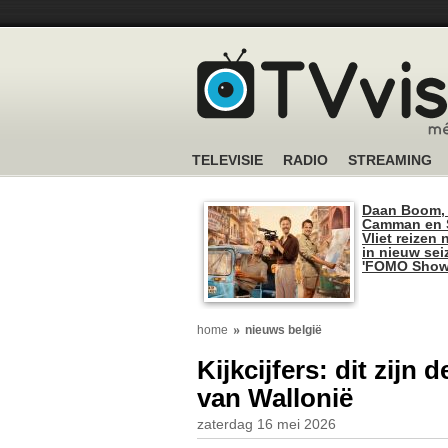
TELEVISIE
RADIO
STREAMING
Daan Boom,
Camman en S
Vliet reizen 
in nieuw se
'FOMO Show
home
nieuws belgië
Kijkcijfers: dit zijn
van Wallonië
zaterdag 16 mei 2026