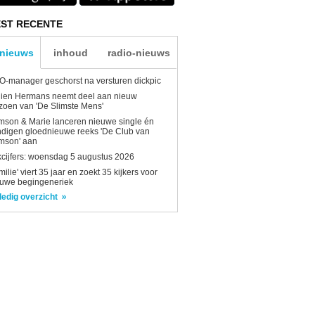
ST RECENTE
-nieuws
inhoud
radio-nieuws
-manager geschorst na versturen dickpic
lien Hermans neemt deel aan nieuw
zoen van 'De Slimste Mens'
son & Marie lanceren nieuwe single én
digen gloednieuwe reeks 'De Club van
mson' aan
kcijfers: woensdag 5 augustus 2026
milie' viert 35 jaar en zoekt 35 kijkers voor
euwe begingeneriek
ledig overzicht