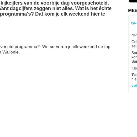
de kijkcijfers van de voorbije dag voorgeschoteld.
nt dagcijfers zeggen niet alles. Wat is het échte
MEE
e programma's? Dat kom je elk weekend hier te
tv
NPO
Ce
 favoriete programma? We serveren je elk weekend de top
sei
 Wallonië.
Sam
kon
Sa
Kij
'Fa
ni
vol