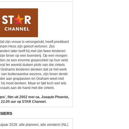
at zijn vrouw is verongelukt, heeft predikant
ham Hess zijn geloof verloren. Zes
nden later leeft hij met zijn twee kinderen
zijn broer op een boerderij. Op een morgen
den ze een enorme graancirkel op hun veld.
ral ter wereld duiken plots van die cirkels
 Grahams kinderen denken dat ze het werk
n van buitenaardse wezens, zijn broer denkt
der aan grapjassen en Graham weet niet
 hij moet denken. Maar er lijkt toch wel iets
ciaals aan de hand met die cirkels.
gns', film uit 2002 met oa. Joaquin Phoenix,
 22.05 uur op STAR Channel.
SIERS
ajaar 2026: alle plannen, alle zenders! (NL)