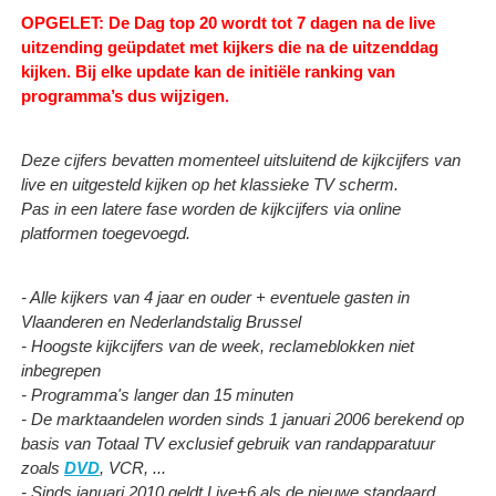
OPGELET: De Dag top 20 wordt tot 7 dagen na de live
uitzending geüpdatet met kijkers die na de uitzenddag
kijken.
Bij elke update kan de initiële ranking van
programma’s dus wijzigen.
Deze cijfers bevatten momenteel uitsluitend de kijkcijfers van
live en uitgesteld kijken op het klassieke TV scherm.
Pas in een latere fase worden de kijkcijfers via online
platformen toegevoegd.
- Alle kijkers van 4 jaar en ouder + eventuele gasten in
Vlaanderen en Nederlandstalig Brussel
- Hoogste kijkcijfers van de week, reclameblokken niet
inbegrepen
- Programma's langer dan 15 minuten
- De marktaandelen worden sinds 1 januari 2006 berekend op
basis van Totaal TV exclusief gebruik van randapparatuur
zoals
DVD
, VCR, ...
- Sinds januari 2010 geldt Live+6 als de nieuwe standaard.