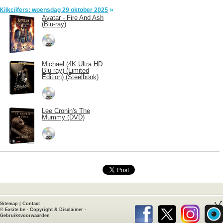
Kijkcijfers: woensdag 29 oktober 2025
Avatar - Fire And Ash
(Blu-ray)
Michael (4K Ultra HD
Blu-ray) (Limited
Edition) (Steelbook)
Lee Cronin's The
Mummy (DVD)
Sitemap
|
Contact
©
Exsite.be
-
Copyright & Disclaimer
-
Gebruiksvoorwaarden