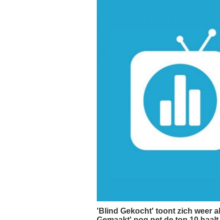
'Blind Gekocht' toont zich weer a
Gemaakt' nog net de top 10 haal