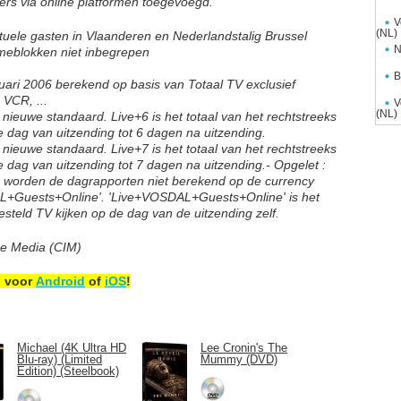
fers via online platformen toegevoegd.
V
(NL)
entuele gasten in Vlaanderen en Nederlandstalig Brussel
N
ameblokken niet inbegrepen
B
ari 2006 berekend op basis van Totaal TV exclusief
, VCR, ...
V
(NL)
 nieuwe standaard. Live+6 is het totaal van het rechtstreeks
 de dag van uitzending tot 6 dagen na uitzending.
 nieuwe standaard. Live+7 is het totaal van het rechtstreeks
 de dag van uitzending tot 7 dagen na uitzending.
- Opgelet :
en worden de dagrapporten niet berekend op de currency
L+Guests+Online'. 'Live+VOSDAL+Guests+Online' is het
gesteld TV kijken op de dag van de uitzending zelf.
de Media (CIM)
p voor
Android
of
iOS
!
Michael (4K Ultra HD
Lee Cronin's The
Blu-ray) (Limited
Mummy (DVD)
Edition) (Steelbook)