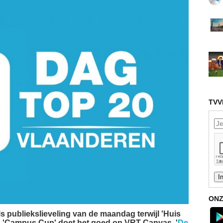
TVV
ONZ
ls publiekslieveling van de maandag terwijl 'Huis
t. 'Campus Cup' doet het goed op VRT Canvas. '
De