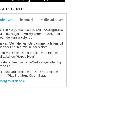
ST RECENTE
-nieuws
inhoud
radio-nieuws
e is Banksy? Nieuwe KRO-NCRV-jeugdserie
AM – Investigation Art Mysteries' onderzoekt
roemde kunstmysteries
s van 'De Tafel van Gert' kunnen aftellen: dit
wanneer het nieuwe seizoen start
en Van Gucht zoekt publiek voor nieuwe
-talkshow 'Happy Hour'
portageploeg van PowNed aangevallen bij
renasiel
ximus gaat opnieuw op zoek naar nieuw
ent in 'Play that Song Open Stage'
ledig overzicht