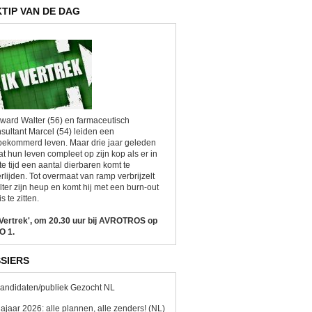
KTIP VAN DE DAG
ward Walter (56) en farmaceutisch
sultant Marcel (54) leiden een
ekommerd leven. Maar drie jaar geleden
at hun leven compleet op zijn kop als er in
te tijd een aantal dierbaren komt te
rlijden. Tot overmaat van ramp verbrijzelt
ter zijn heup en komt hij met een burn-out
is te zitten.
 Vertrek', om 20.30 uur bij AVROTROS op
O 1.
SIERS
andidaten/publiek Gezocht NL
ajaar 2026: alle plannen, alle zenders! (NL)