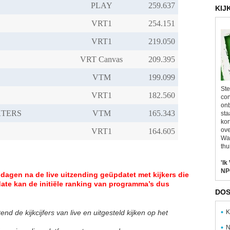
PLAY
KIJ
VRT1
VRT1
VRT Canvas
VTM
Ste
VRT1
con
onb
TERS
VTM
sta
kor
ove
VRT1
Wal
thu
'Ik
NP
dagen na de live uitzending geüpdatet met kijkers die
date kan de initiële ranking van programma’s dus
DOS
nd de kijkcijfers van live en uitgesteld kijken op het
K
N