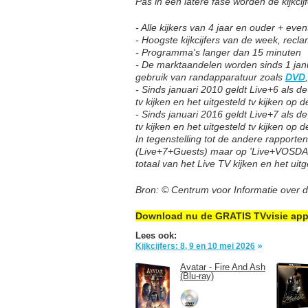
Pas in een latere fase worden de kijkcij
- Alle kijkers van 4 jaar en ouder + ev
- Hoogste kijkcijfers van de week, recl
- Programma's langer dan 15 minuten
- De marktaandelen worden sinds 1 janu
gebruik van randapparatuur zoals
DVD
- Sinds januari 2010 geldt Live+6 als de
tv kijken en het uitgesteld tv kijken op
- Sinds januari 2016 geldt Live+7 als de
tv kijken en het uitgesteld tv kijken op
In tegenstelling tot de andere rapport
(Live+7+Guests) maar op 'Live+VOSDA
totaal van het Live TV kijken en het uit
Bron: © Centrum voor Informatie over 
Download nu de GRATIS TVvisie ap
Lees ook:
Kijkcijfers: 8, 9 en 10 mei 2026
Avatar - Fire And Ash
(Blu-ray)