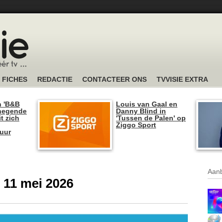
FICHES
REDACTIE
CONTACTEER ONS
TVVISIE EXTRA
n 'B&B
Louis van Gaal en
 negende
Danny Blind in
t zich
'Tussen de Palen' op
Ziggo Sport
tuur
Aanb
 11 mei 2026