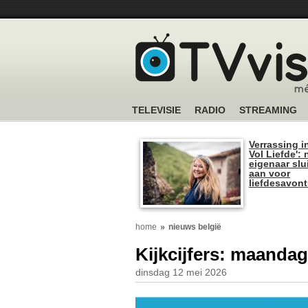
TELEVISIE
RADIO
STREAMING
Verrassing i
Vol Liefde':
eigenaar slui
aan voor
liefdesavon
home
nieuws belgië
Kijkcijfers: maandag
dinsdag 12 mei 2026