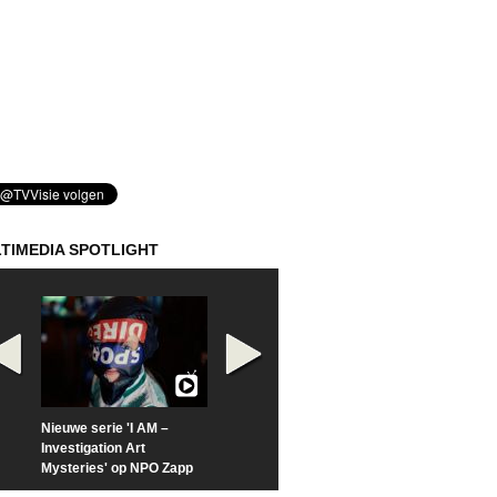
TIMEDIA SPOTLIGHT
Nieuwe serie 'I AM –
Prime Video deelt officiële
Check nu de offi
Investigation Art
trailer van 'L*VE KLEINE'
trailer van 'The
Mysteries' op NPO Zapp
Sunrise'