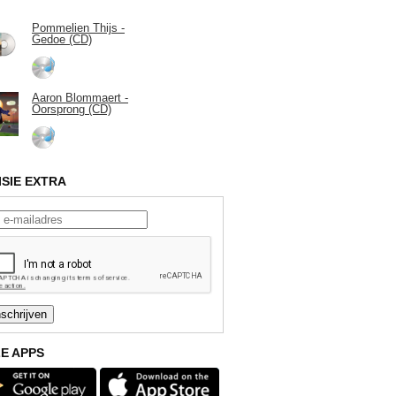
Pommelien Thijs -
Gedoe (CD)
Aaron Blommaert -
Oorsprong (CD)
ISIE EXTRA
E APPS