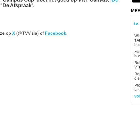
 'De Afspraak'.
MEE
tv
 ze op
X
(@TVVisie) of
Facebook
.
Wi
'I 
be
Fan
is 
Rub
VTM
Re
die
Pro
tal
vol