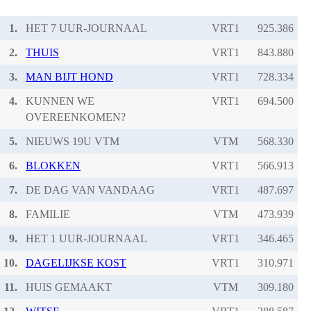
1.
HET 7 UUR-JOURNAAL
VRT1
2.
THUIS
VRT1
3.
MAN BIJT HOND
VRT1
4.
KUNNEN WE
VRT1
OVEREENKOMEN?
5.
NIEUWS 19U VTM
VTM
6.
BLOKKEN
VRT1
7.
DE DAG VAN VANDAAG
VRT1
8.
FAMILIE
VTM
9.
HET 1 UUR-JOURNAAL
VRT1
10.
DAGELIJKSE KOST
VRT1
11.
HUIS GEMAAKT
VTM