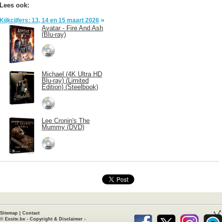
Lees ook:
Kijkcijfers: 13, 14 en 15 maart 2026
Avatar - Fire And Ash
(Blu-ray)
Michael (4K Ultra HD
Blu-ray) (Limited
Edition) (Steelbook)
Lee Cronin's The
Mummy (DVD)
Sitemap
|
Contact
©
Exsite.be
-
Copyright & Disclaimer
-