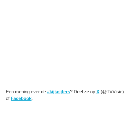
Een mening over de
#kijkcijfers
? Deel ze op
X
(@TVVisie)
of
Facebook
.