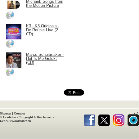
Michael: Songs from
the Motion Picture
K3 - K3 Originals -
De Reünie Live (2
CD)
Marco Schuitmaker -
Het Is Me Gelukt
(CD)
Sitemap
|
Contact
©
Exsite.be
-
Copyright & Disclaimer
-
Gebruiksvoorwaarden