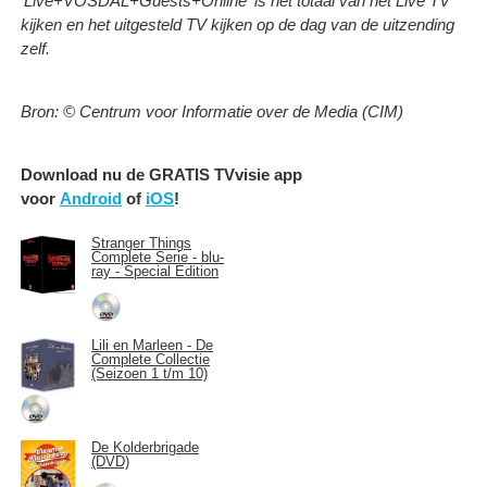
'Live+VOSDAL+Guests+Online' is het totaal van het Live TV
kijken en het uitgesteld TV kijken op de dag van de uitzending
zelf.
Bron: © Centrum voor Informatie over de Media (CIM)
Download nu de GRATIS TVvisie app
voor
Android
of
iOS
!
Stranger Things
Complete Serie - blu-
ray - Special Edition
Lili en Marleen - De
Complete Collectie
(Seizoen 1 t/m 10)
De Kolderbrigade
(DVD)