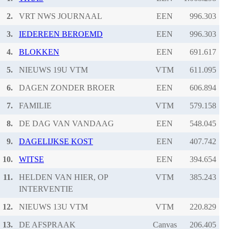
2.
VRT NWS JOURNAAL
EEN
3.
IEDEREEN BEROEMD
EEN
4.
BLOKKEN
EEN
5.
NIEUWS 19U VTM
VTM
6.
DAGEN ZONDER BROER
EEN
7.
FAMILIE
VTM
8.
DE DAG VAN VANDAAG
EEN
9.
DAGELIJKSE KOST
EEN
10.
WITSE
EEN
11.
HELDEN VAN HIER, OP
VTM
INTERVENTIE
12.
NIEUWS 13U VTM
VTM
13.
DE AFSPRAAK
Canvas