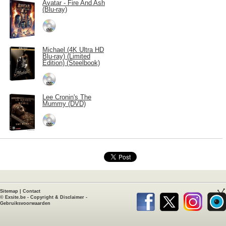
Avatar - Fire And Ash
(Blu-ray)
Michael (4K Ultra HD
Blu-ray) (Limited
Edition) (Steelbook)
Lee Cronin's The
Mummy (DVD)
Sitemap
|
Contact
©
Exsite.be
-
Copyright & Disclaimer
-
Gebruiksvoorwaarden