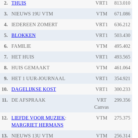
2.
THUIS
VRT1
3.
NIEUWS 19U VTM
VTM
4.
IEDEREEN ZOMERT
VRT1
5.
BLOKKEN
VRT1
6.
FAMILIE
VTM
7.
HET HUIS
VRT1
8.
HUIS GEMAAKT
VTM
9.
HET 1 UUR-JOURNAAL
VRT1
10.
DAGELIJKSE KOST
VRT1
11.
DE AFSPRAAK
VRT
Canvas
12.
LIEFDE VOOR MUZIEK
:
VTM
MARGRIET HERMANS
13.
NIEUWS 13U VTM
VTM