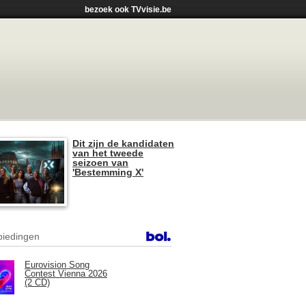
bezoek ook TVvisie.be
Dit zijn de kandidaten
van het tweede
seizoen van
'Bestemming X'
iedingen
Eurovision Song
Contest Vienna 2026
(2 CD)