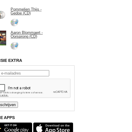
Pommelien Thijs -
Gedoe (CD)
Aaron Blommaert -
Oorsprong (CD)
ISIE EXTRA
E APPS