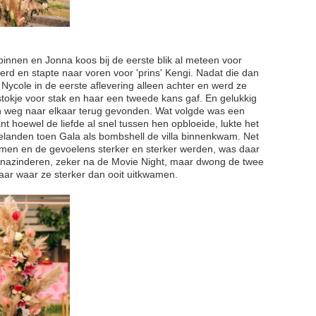
binnen en Jonna koos bij de eerste blik al meteen voor
erd en stapte naar voren voor 'prins' Kengi. Nadat die dan
Nycole in de eerste aflevering alleen achter en werd ze
stokje voor stak en haar een tweede kans gaf. En gelukkig
n weg naar elkaar terug gevonden. Wat volgde was een
nt hoewel de liefde al snel tussen hen opbloeide, lukte het
elanden toen Gala als bombshell de villa binnenkwam. Net
amen en de gevoelens sterker en sterker werden, was daar
 nazinderen, zeker na de Movie Night, maar dwong de twee
kaar waar ze sterker dan ooit uitkwamen.