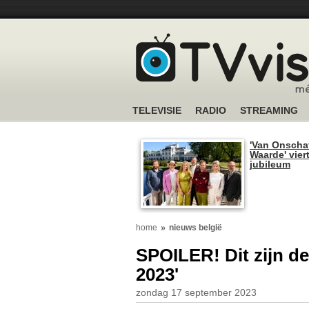
TELEVISIE
RADIO
STREAMING
'Van Onscha
Waarde' viert
jubileum
home
nieuws belgië
SPOILER! Dit zijn de
2023'
zondag 17 september 2023