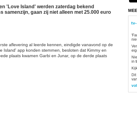
oen 'Love Island' werden zaterdag bekend
MEE
 samenzijn, gaan zij niet alleen met 25.000 euro
tv
'Fa
ni
eerste aflevering al leerde kennen, eindigde vanavond op de
Ver
'Love Island' app konden stemmen, besloten dat Kimmy en
eig
eede plaats kwamen Garbi en Junar, op de derde plaats
Nie
in 
Kij
Dit
van
vol