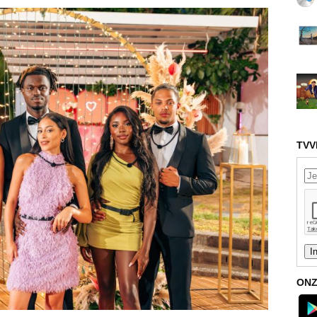
TVV
ONZ