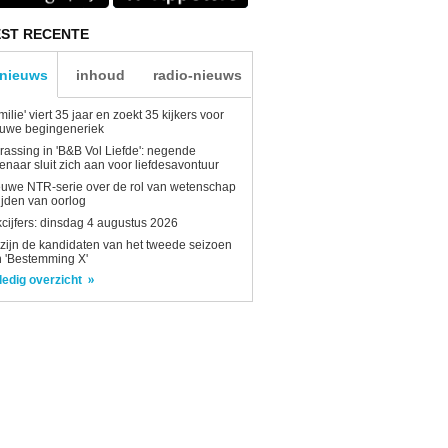
ST RECENTE
-nieuws
inhoud
radio-nieuws
milie' viert 35 jaar en zoekt 35 kijkers voor
euwe begingeneriek
rassing in 'B&B Vol Liefde': negende
enaar sluit zich aan voor liefdesavontuur
uwe NTR-serie over de rol van wetenschap
tijden van oorlog
kcijfers: dinsdag 4 augustus 2026
 zijn de kandidaten van het tweede seizoen
 'Bestemming X'
ledig overzicht