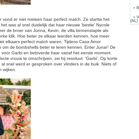
B
V
 vond er niet meteen haar perfect match. Ze startte het
(NL)
et was al snel duidelijk dat haar nieuwe 'bestie' Nycole
 de broer van Jonna, Kevin, de villa binnenstapte als
erke klik. Hoe beter ze elkaar leerden kennen, hoe meer
iet elkaars perfect match waren. Tijdens Casa Amor
n om de bombshells beter te leren kennen. Enter Junar! De
 voor Garbi en betoverde haar vanaf het eerste moment.
cte vrouw te omschrijven, zei hij resoluut: 'Garbi'. Op korte
 al snel werd er gesproken over vlinders in de buik. Niets of
 wijken.