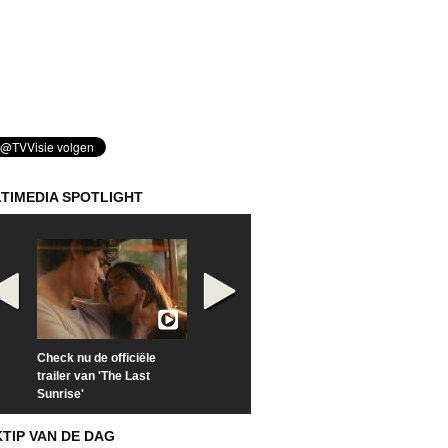
TIMEDIA SPOTLIGHT
Check nu de officiële
Kijk vanaf maandag naar
Kijk nu naar 'Po
trailer van 'The Last
'Furious' op Disney+
of Time with To
Sunrise'
Hiddleston'
KTIP VAN DE DAG