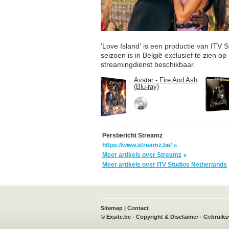
'Love Island' is een productie van ITV
seizoen is in België exclusief te zien 
streamingdienst beschikbaar.
Avatar - Fire And Ash
(Blu-ray)
Persbericht Streamz
https://www.streamz.be/
Meer artikels over Streamz
Meer artikels over ITV Studios Netherlands
book
X
Instagram
TVvisie
Sitemap
|
Contact
©
Exsite.be
-
Copyright & Disclaimer
-
Gebruiks