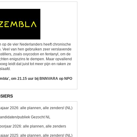
 op de vier Nederlanders heeft chronische
n. Veel van hen gebruiken zeer verslavende
nstillers, zoals oxycodon en fentanyl, om de
chten enigszins te dempen. Maar opvallend
oeg leidt dat juist tot meer pijn en raken ze
slaafd.
embla', om 21.15 uur bij BNNVARA op NPO
SIERS
ajaar 2026: alle plannen, alle zenders! (NL)
andidaten/publiek Gezocht NL
oorjaar 2026: alle plannen, alle zenders
ajaar 2025: alle plannen, alle zenders! (NL)