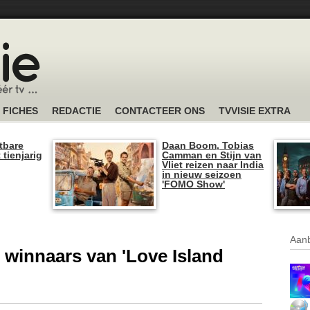
FICHES
REDACTIE
CONTACTEER ONS
TVVISIE EXTRA
tbare
Daan Boom, Tobias
 tienjarig
Camman en Stijn van
Vliet reizen naar India
in nieuw seizoen
'FOMO Show'
Aanb
 winnaars van 'Love Island