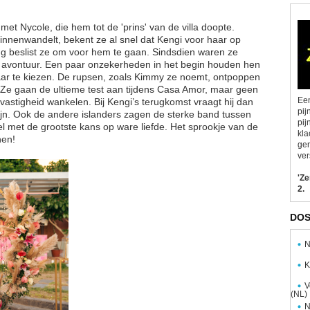
met Nycole, die hem tot de 'prins' van de villa doopte.
nnenwandelt, bekent ze al snel dat Kengi voor haar op
ng beslist ze om voor hem te gaan. Sindsdien waren ze
nd' avontuur. Een paar onzekerheden in het begin houden hen
aar te kiezen. De rupsen, zoals Kimmy ze noemt, ontpoppen
k. Ze gaan de ultieme test aan tijdens Casa Amor, maar geen
Een
astigheid wankelen. Bij Kengi’s terugkomst vraagt hij dan
pij
 zijn. Ook de andere islanders zagen de sterke band tussen
pij
l met de grootste kans op ware liefde. Het sprookje van de
kla
nen!
gen
ver
'Z
2.
DOS
N
K
V
(NL)
N