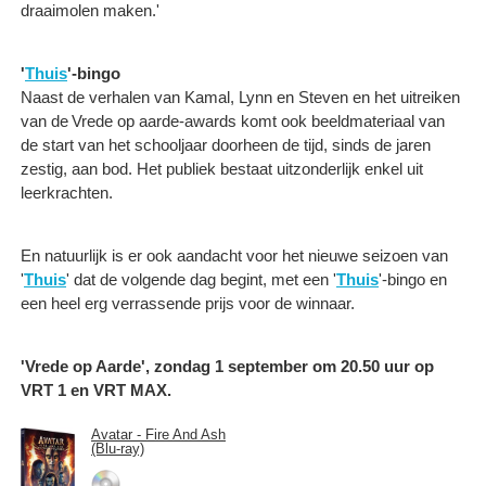
draaimolen maken.'
'
Thuis
'-bingo
Naast de verhalen van Kamal, Lynn en Steven en het uitreiken
van de Vrede op aarde-awards komt ook beeldmateriaal van
de start van het schooljaar doorheen de tijd, sinds de jaren
zestig, aan bod. Het publiek bestaat uitzonderlijk enkel uit
leerkrachten.
En natuurlijk is er ook aandacht voor het nieuwe seizoen van
'
Thuis
' dat de volgende dag begint, met een '
Thuis
'-bingo en
een heel erg verrassende prijs voor de winnaar. ​
'Vrede op Aarde', zondag 1 september om 20.50 uur op
VRT 1 en VRT MAX.
Avatar - Fire And Ash
(Blu-ray)