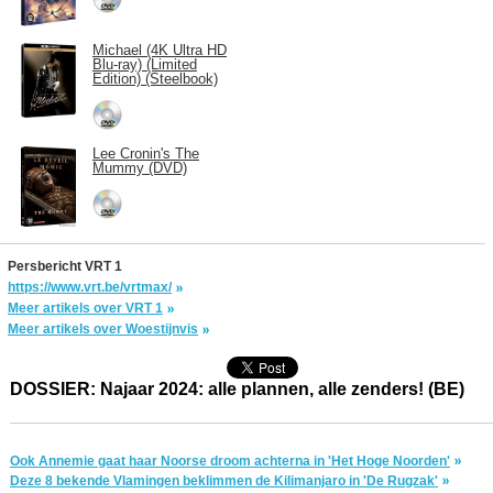
Michael (4K Ultra HD
Blu-ray) (Limited
Edition) (Steelbook)
Lee Cronin's The
Mummy (DVD)
Persbericht VRT 1
https://www.vrt.be/vrtmax/
Meer artikels over VRT 1
Meer artikels over Woestijnvis
DOSSIER: Najaar 2024: alle plannen, alle zenders! (BE)
Ook Annemie gaat haar Noorse droom achterna in 'Het Hoge Noorden'
Deze 8 bekende Vlamingen beklimmen de Kilimanjaro in 'De Rugzak'