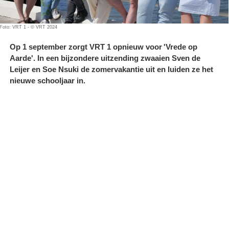
Foto: VRT 1 - © VRT 2024
Op 1 september zorgt VRT 1 opnieuw voor 'Vrede op
Aarde'. In een bijzondere uitzending zwaaien Sven de
Leijer en Soe Nsuki de zomervakantie uit en luiden ze het
nieuwe schooljaar in.