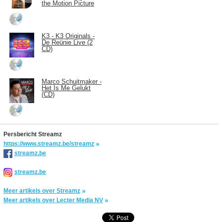
the Motion Picture
K3 - K3 Originals -
De Reünie Live (2
CD)
Marco Schuitmaker -
Het Is Me Gelukt
(CD)
Persbericht Streamz
https://www.streamz.be/streamz
streamz.be
streamz.be
Meer artikels over Streamz
Meer artikels over Lecter Media NV