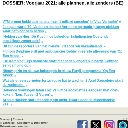
DOSSIER: Voorjaar 2021: alle plannen, alle zenders (BE)
VTM brengt hulde aan 'de man van 1 miljard smoelen' in 'Viva Vermeire'
Jacques wordt 70: Vader en dochter Vermeire op roadtrip langs plekken
waar het voor hem begon
'Helden van Hier: De Kust': hoe beleefden hulpdiensten Oostende
moeilijkste zomer ooit?
Dit zijn de reporters van het nieuwe 'Vlaanderen Vakantieland'
Fitmom Delphine ruilt met ambulancier Debby in eerste aflevering van 'Op
Een Ander'
'De Kemping': Tijs Vanneste start met negen jongeren in hartje Kempen
een camping op
Nieuw gezin én nieuwe huisregels in nieuw Play5-programma 'Op Een
Ander'
Wat als er een vergeten fortuin op je ligt te wachten? Axel Daeseleire start
de zoektocht!
Bekende Vlamingen laten Loïc Van Impe kookbattles aangaan met chef-
koks in 'Loïc Tussen 2 Vuren'
Arnout Hauben start maandag zijn tocht 'Dwars door de Middellandse
Zee'
Sitemap
|
Contact
©
Exsite.be
-
Copyright & Disclaimer
-
Gebruiksvoorwaarden