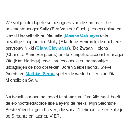
We volgen de dagelijkse besognes van de sarcastische
artiestenmanager Sally (Eva Van der Gucht), receptioniste en
David Hasselhoff-fan Michelle (
Maaike Cafmeyer
), de
bevallige soap actrice Molly (Ella-June Henrard), de nuchtere
barvrouw Nikki (
Clara Cleymans
), 'De Zwaan' Helena
(Charlotte-Anne Bongaerts) en de klungelige account-manager
Zita (Kim Hertogs) terwijl professionele en persoonlijke
uitdagingen de kop opsteken. Joren Seldeslachts, Steve
Geerts en
Mathias Sercu
spelen de wederhelften van Zita,
Michelle en Sally.
Na twaalf jaar aan het hoofd te staan van Dag Allemaal, heeft
de ex-hoofdredactrice Ilse Beyers de reeks 'Mijn Slechtste
Beste Vriendin' geschreven, die vanaf 1 februari te zien zal zijn
op Streamz en later op VIER.