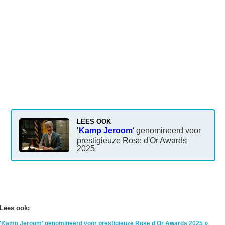
LEES OOK
'Kamp
Jeroom
' genomineerd voor
prestigieuze Rose d'Or Awards
2025
Lees ook:
'Kamp Jeroom' genomineerd voor prestigieuze Rose d'Or Awards 2025