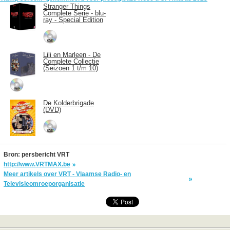
Stranger Things
Complete Serie - blu-
ray - Special Edition
Lili en Marleen - De
Complete Collectie
(Seizoen 1 t/m 10)
De Kolderbrigade
(DVD)
Bron: persbericht VRT
http://www.VRTMAX.be
Meer artikels over VRT - Vlaamse Radio- en
Televisieomroeporganisatie