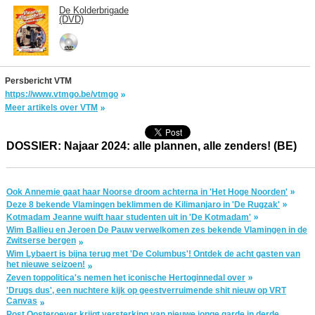
De Kolderbrigade
(DVD)
Persbericht VTM
https://www.vtmgo.be/vtmgo
Meer artikels over VTM
DOSSIER: Najaar 2024: alle plannen, alle zenders! (BE)
Ook Annemie gaat haar Noorse droom achterna in 'Het Hoge Noorden'
Deze 8 bekende Vlamingen beklimmen de Kilimanjaro in 'De Rugzak'
Kotmadam Jeanne wuift haar studenten uit in 'De Kotmadam'
Wim Ballieu en Jeroen De Pauw verwelkomen zes bekende Vlamingen in de
Zwitserse bergen
Wim Lybaert is bijna terug met 'De Columbus'! Ontdek de acht gasten van
het nieuwe seizoen!
Zeven toppolitica's nemen het iconische Hertoginnedal over
'Drugs dus', een nuchtere kijk op geestverruimende shit nieuw op VRT
Canvas
Post Oosteroever krijgt versterking van nieuwe jonge garde in derde