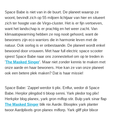
Space Babe is niet van in de buurt. De planeet waarop ze
woont, bevindt zich op 55 miljoen lichtjaar van hier en situeert
zich ter hoogte van de Virgo-cluster. Het is er fijn vertoeven,
want het landschap is er prachtig en het weer zacht. Van
klimaatopwarming hebben ze nog nooit gehoord, want de
bewoners zijn eco warriors die in harmonie leven met de
natuur. Ook oorlog is er onbestaande. De planeet wordt enkel
bewoond door vrouwen. Met haar full electric space scooter
sjeest Space Babe naar ons zonnestelsel om op te treden in
'
The Masked Singer
'. Maar niet zonder kennis te maken met
onze aarde en haar bewoners. Hoe kan ze van onze planeet
ook een betere plek maken? Dat is haar missie!
Space Babe: 'Zappel werdor ti plix. Enflur, wedor di Space
Babe. Herplor plingdod ti bloop senni. Yark pledor tog plix!
Herkplor blog planex, yark gron miflop stir. Bulp yark sinar flap
The Masked Singer
blik nix Aarde. Blooplex yark planter
twoor Aardplixels gron planex miflorp. Yark gliff plor blixor