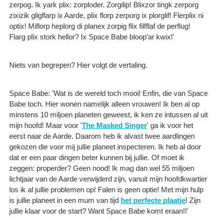
zerpog. Ik yark plix: zorploder. Zorgilip! Blixzor tingk zerporg
zixizik gligflarp ix Aarde, plix florp zerporg ix plorglif! Flerplix ni
optix! Miflorp heplorg di planex zorpig flix filfflaf de perflug!
Flarg plix stork hellor? Ix Space Babe bloop’ar kwix!'
Niets van begrepen? Hier volgt de vertaling.
Space Babe: 'Wat is de wereld toch mooi! Enfin, die van Space
Babe toch. Hier wonen namelijk alleen vrouwen! Ik ben al op
minstens 10 miljoen planeten geweest, ik ken ze intussen al uit
mijn hoofd! Maar voor '
The Masked Singer
' ga ik voor het
eerst naar de Aarde. Daarom heb ik alvast twee aardlingen
gekozen die voor mij jullie planeet inspecteren. Ik heb al door
dat er een paar dingen beter kunnen bij jullie. Of moet ik
zeggen: properder? Geen nood! Ik mag dan wel 55 miljoen
lichtjaar van de Aarde verwijderd zijn, vanuit mijn hoofdkwartier
los ik al jullie problemen op! Falen is geen optie! Met mijn hulp
is jullie planeet in een mum van tijd
het perfecte plaatje
! Zijn
jullie klaar voor de start? Want Space Babe komt eraan!!'