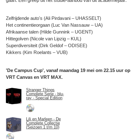
gaan. Een greep uit het studie-aanbod van dit academiejaar:
Zelfrijdende auto's (Ali Pirdavani – UHASSELT)
Het continentieorgaan (Luc Van Nassauw – UA)
Afrikaanse talen (Hilde Gunnink – UGENT)
Hittegolven (Nicole van Lipzig – KUL)
Superdiversiteit (Dirk Geldof – ODISEE)
Kikkers (Kim Roelants – VUB)
'De Campus Cup', vanaf maandag 19 mei om 22.15 uur op
VRT Canvas en VRT MAX.
Stranger Things
Complete Serie - blu-
ray - Special Edition
Lili en Marleen - De
Complete Collectie
(Seizoen 1 t/m 10)