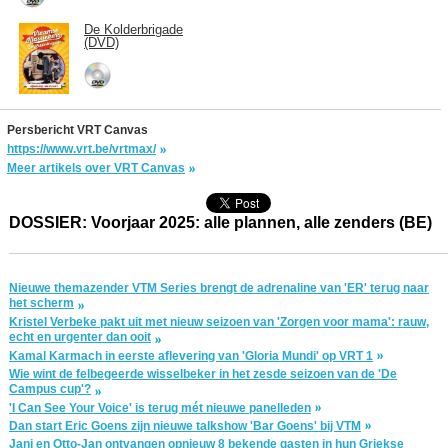
De Kolderbrigade
(DVD)
Persbericht VRT Canvas
https://www.vrt.be/vrtmax/
Meer artikels over VRT Canvas
DOSSIER: Voorjaar 2025: alle plannen, alle zenders (BE)
Nieuwe themazender VTM Series brengt de adrenaline van 'ER' terug naar
het scherm
Kristel Verbeke pakt uit met nieuw seizoen van 'Zorgen voor mama': rauw,
echt en urgenter dan ooit
Kamal Karmach in eerste aflevering van 'Gloria Mundi' op VRT 1
Wie wint de felbegeerde wisselbeker in het zesde seizoen van de 'De
Campus cup'?
'I Can See Your Voice' is terug mét nieuwe panelleden
Dan start Eric Goens zijn nieuwe talkshow 'Bar Goens' bij VTM
Jani en Otto-Jan ontvangen opnieuw 8 bekende gasten in hun Griekse