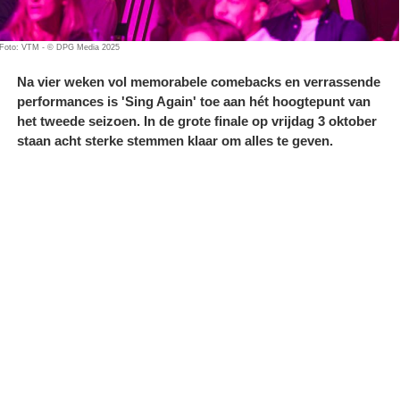
Foto: VTM - © DPG Media 2025
Na vier weken vol memorabele comebacks en verrassende
performances is 'Sing Again' toe aan hét hoogtepunt van
het tweede seizoen. In de grote finale op vrijdag 3 oktober
staan acht sterke stemmen klaar om alles te geven.