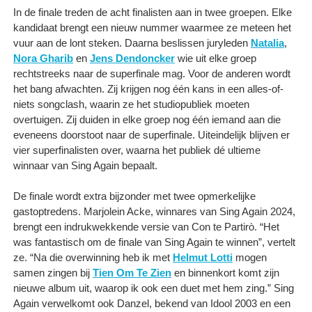
In de finale treden de acht finalisten aan in twee groepen. Elke
kandidaat brengt een nieuw nummer waarmee ze meteen het
vuur aan de lont steken. Daarna beslissen juryleden
Natalia
,
Nora Gharib
en
Jens Dendoncker
wie uit elke groep
rechtstreeks naar de superfinale mag. Voor de anderen wordt
het bang afwachten. Zij krijgen nog één kans in een alles-of-
niets songclash, waarin ze het studiopubliek moeten
overtuigen. Zij duiden in elke groep nog één iemand aan die
eveneens doorstoot naar de superfinale. Uiteindelijk blijven er
vier superfinalisten over, waarna het publiek dé ultieme
winnaar van Sing Again bepaalt.
De finale wordt extra bijzonder met twee opmerkelijke
gastoptredens. Marjolein Acke, winnares van Sing Again 2024,
brengt een indrukwekkende versie van Con te Partirò. “Het
was fantastisch om de finale van Sing Again te winnen”, vertelt
ze. “Na die overwinning heb ik met
Helmut Lotti
mogen
samen zingen bij
Tien Om Te Zien
en binnenkort komt zijn
nieuwe album uit, waarop ik ook een duet met hem zing.” Sing
Again verwelkomt ook Danzel, bekend van Idool 2003 en een