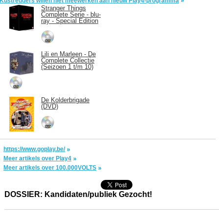
Kustredders willen niet meewerken aan nieuw Play4-programma
Stranger Things
Complete Serie - blu-
ray - Special Edition
Lili en Marleen - De
Complete Collectie
(Seizoen 1 t/m 10)
De Kolderbrigade
(DVD)
https://www.goplay.be/
Meer artikels over Play4
Meer artikels over 100.000VOLTS
DOSSIER: Kandidaten/publiek Gezocht!