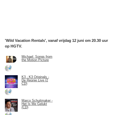
'Wild Vacation Rentals', vanaf vrijdag 12 juni om 20.30 uur
op HGTV.
Michael: Songs from
the Motion Picture
K3 - K3 Originals -
De Reünie Live (2
CD)
Marco Schuitmaker -
Het Is Me Gelukt
(CD)