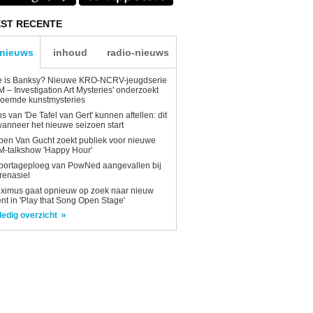
ST RECENTE
-nieuws
inhoud
radio-nieuws
e is Banksy? Nieuwe KRO-NCRV-jeugdserie
AM – Investigation Art Mysteries' onderzoekt
roemde kunstmysteries
s van 'De Tafel van Gert' kunnen aftellen: dit
wanneer het nieuwe seizoen start
en Van Gucht zoekt publiek voor nieuwe
-talkshow 'Happy Hour'
portageploeg van PowNed aangevallen bij
renasiel
ximus gaat opnieuw op zoek naar nieuw
ent in 'Play that Song Open Stage'
ledig overzicht