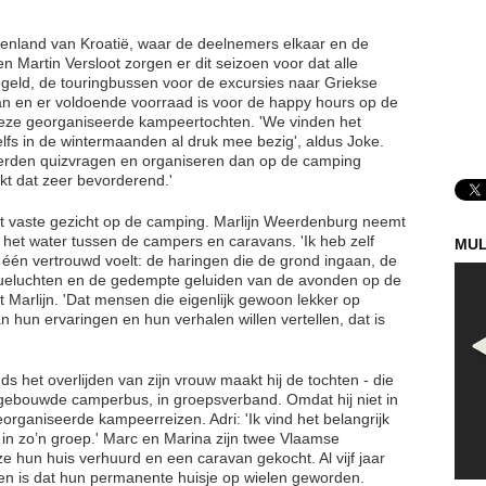
nenland van Kroatië, waar de deelnemers elkaar en de
 Martin Versloot zorgen er dit seizoen voor dat alle
geld, de touringbussen voor de excursies naar Griekse
aan en er voldoende voorraad is voor de happy hours op de
deze georganiseerde kampeertochten. 'We vinden het
elfs in de wintermaanden al druk mee bezig', aldus Joke.
erden quizvragen en organiseren dan op de camping
kt dat zeer bevorderend.'
het vaste gezicht op de camping. Marlijn Weerdenburg neemt
in het water tussen de campers en caravans. 'Ik heb zelf
MUL
één vertrouwd voelt: de haringen die de grond ingaan, de
becueluchten en de gedempte geluiden van de avonden op de
t Marlijn. 'Dat mensen die eigenlijk gewoon lekker op
 hun ervaringen en hun verhalen willen vertellen, dat is
s het overlijden van zijn vrouw maakt hij de tochten - die
gebouwde camperbus, in groepsverband. Omdat hij niet in
 georganiseerde kampeerreizen. Adri: 'Ik vind het belangrijk
 in zo’n groep.' Marc en Marina zijn twee Vlaamse
hun huis verhuurd en een caravan gekocht. Al vijf jaar
en is dat hun permanente huisje op wielen geworden.