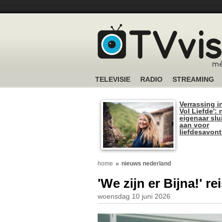
TELEVISIE
RADIO
STREAMING
Verrassing i
Vol Liefde':
eigenaar slui
aan voor
liefdesavon
home
nieuws nederland
'We zijn er Bijna!' r
woensdag 10 juni 2026