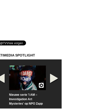
TIMEDIA SPOTLIGHT
Nieuwe serie 'I AM –
Prime Video deelt officiële
Check nu de offi
Investigation Art
trailer van 'L*VE KLEINE'
trailer van 'The
Mysteries' op NPO Zapp
Sunrise'