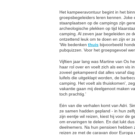
Het kampeeravontuur begint in het bin
groepsbegeleiders leren kennen. Joke en
staanplaatsen op de campings zijn gere
archeologische plekken op tijd klaarst
camping. Al zeven jaar begeleiden ze 
ontzettend leuk om te doen en zijn er z
'We bedenken
thuis
bijvoorbeeld hond
pubquizzen. Voor het groepsgevoel wer
Vijftien jaar lang was Martine van Os 
haar rol over en voelt zich als een vis 
zoveel gekampeerd dat alles vanaf dag 
luifels die uitgeklapt worden, de bar
camping. Het voelt als thuiskomen', zeg
vakantie gaan mij deelgenoot maken van
toch prachtig.'
Eén van die verhalen komt van Adri. Sind
ze samen hadden gepland - in hun zelf
zijn eentje wil reizen, kiest hij voor de
om ervaringen te delen. En dat lukt dus
deelnemers. Na hun pensioen hebben ze 
reizen ze met de caravan door Europa 