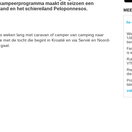
et kampeerprogramma maakt dit seizoen een
land en het schiereiland Peloponnesos.
MEE
tv
Wi
s weken lang met caravan of camper van camping naar
'I 
 met de tocht die begint in Kroatië en via Servië en Noord-
be
 gaat.
Fan
is 
Rub
VTM
Re
die
Pro
tal
vol