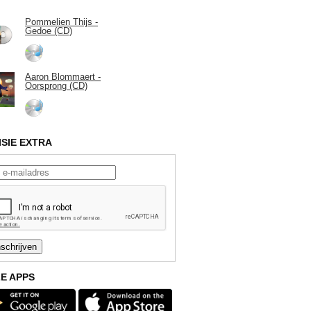
Pommelien Thijs -
Gedoe (CD)
Aaron Blommaert -
Oorsprong (CD)
ISIE EXTRA
E APPS