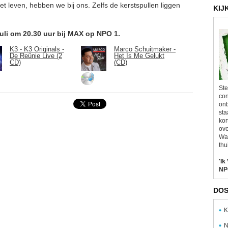
et leven, hebben we bij ons. Zelfs de kerstspullen liggen
KIJ
 juli om 20.30 uur bij MAX op NPO 1.
K3 - K3 Originals -
Marco Schuitmaker -
De Reünie Live (2
Het Is Me Gelukt
CD)
(CD)
Ste
con
onb
sta
kor
ove
Wal
thu
'Ik
NP
DOS
K
N