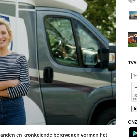
TVV
ONZ
tranden en kronkelende bergwegen vormen het