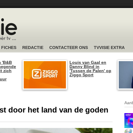
FICHES
REDACTIE
CONTACTEER ONS
TVVISIE EXTRA
n 'B&B
Louis van Gaal en
 negende
Danny Blind in
t zich
'Tussen de Palen' op
Ziggo Sport
tuur
Aanb
eist door het land van de goden