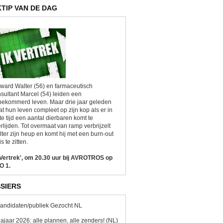
KTIP VAN DE DAG
ward Walter (56) en farmaceutisch
sultant Marcel (54) leiden een
ekommerd leven. Maar drie jaar geleden
at hun leven compleet op zijn kop als er in
te tijd een aantal dierbaren komt te
rlijden. Tot overmaat van ramp verbrijzelt
ter zijn heup en komt hij met een burn-out
is te zitten.
 Vertrek', om 20.30 uur bij AVROTROS op
O 1.
SIERS
andidaten/publiek Gezocht NL
ajaar 2026: alle plannen, alle zenders! (NL)