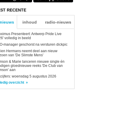
ST RECENTE
-nieuws
inhoud
radio-nieuws
oximus Presenteert: Antwerp Pride Live
6' volledig in beeld
-manager geschorst na versturen dickpic
lien Hermans neemt deel aan nieuw
zoen van 'De Slimste Mens'
son & Marie lanceren nieuwe single én
digen gloednieuwe reeks 'De Club van
mson' aan
kcijfers: woensdag 5 augustus 2026
ledig overzicht