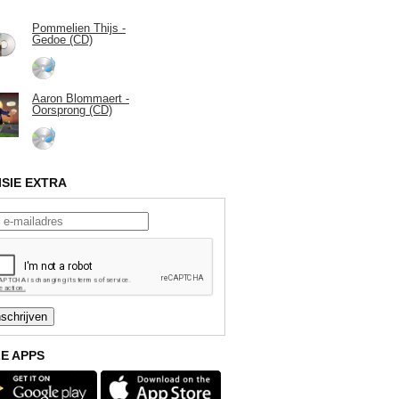
Pommelien Thijs -
Gedoe (CD)
Aaron Blommaert -
Oorsprong (CD)
ISIE EXTRA
E APPS