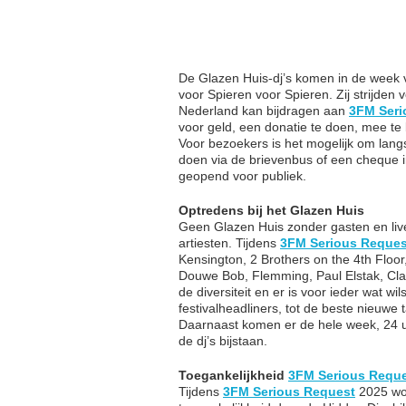
De Glazen Huis-dj’s komen in de week 
voor Spieren voor Spieren. Zij strijden
Nederland kan bijdragen aan
3FM Seri
voor geld, een donatie te doen, mee te b
Voor bezoekers is het mogelijk om langs
doen via de brievenbus of een cheque i
geopend voor publiek.
Optredens bij het Glazen Huis
Geen Glazen Huis zonder gasten en liv
artiesten. Tijdens
3FM Serious Reques
Kensington, 2 Brothers on the 4th Flo
Douwe Bob, Flemming, Paul Elstak, Cl
de diversiteit en er is voor ieder wat w
festivalheadliners, tot de beste nieuwe 
Daarnaast komen er de hele week, 24 uu
de dj’s bijstaan.
Toegankelijkheid
3FM Serious Requ
Tijdens
3FM Serious Request
2025 wor