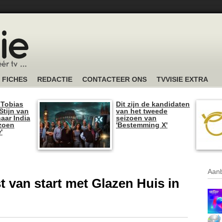
FICHES
REDACTIE
CONTACTEER ONS
TVVISIE EXTRA
 Tobias
Dit zijn de kandidaten
tijn van
van het tweede
naar India
seizoen van
izoen
'Bestemming X'
'
Aanb
 van start met Glazen Huis in