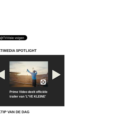
TIMEDIA SPOTLIGHT
Prime Video deelt officiële
Check nu de officiële
Kijk vanaf maa
trailer van 'L*VE KLEINE'
trailer van 'The Last
'Furious' op Di
Sunrise'
KTIP VAN DE DAG