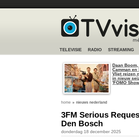
TELEVISIE
RADIO
STREAMING
Daan Boom,
Camman en S
Vliet reizen 
in nieuw se
'FOMO Show
home
nieuws nederland
3FM Serious Request
Den Bosch
donderdag 18 december 2025