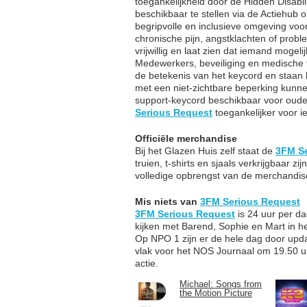
toegankelijkheid door de Hidden Disabil
beschikbaar te stellen via de Actiehub op
begripvolle en inclusieve omgeving voo
chronische pijn, angstklachten of probl
vrijwillig en laat zien dat iemand mogeli
Medewerkers, beveiliging en medische
de betekenis van het keycord en staan
met een niet-zichtbare beperking kunne
support-keycord beschikbaar voor oude
Serious Request
toegankelijker voor i
Officiële merchandise
Bij het Glazen Huis zelf staat de
3FM S
truien, t-shirts en sjaals verkrijgbaar 
volledige opbrengst van de merchandi
Mis niets van
3FM Serious Request
3FM Serious Request
is 24 uur per da
kijken met Barend, Sophie en Mart in h
Op NPO 1 zijn er de hele dag door upda
vlak voor het NOS Journaal om 19.50 
actie.
Michael: Songs from
the Motion Picture