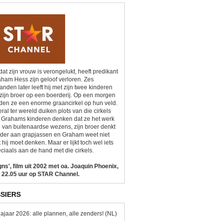
at zijn vrouw is verongelukt, heeft predikant
ham Hess zijn geloof verloren. Zes
nden later leeft hij met zijn twee kinderen
zijn broer op een boerderij. Op een morgen
den ze een enorme graancirkel op hun veld.
ral ter wereld duiken plots van die cirkels
 Grahams kinderen denken dat ze het werk
n van buitenaardse wezens, zijn broer denkt
der aan grapjassen en Graham weet niet
 hij moet denken. Maar er lijkt toch wel iets
ciaals aan de hand met die cirkels.
gns', film uit 2002 met oa. Joaquin Phoenix,
 22.05 uur op STAR Channel.
SIERS
ajaar 2026: alle plannen, alle zenders! (NL)