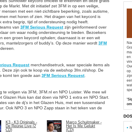
ities Sunflower keycord officieel te erkennen en deze gratis
 de Markt. Met dit initiatief zet 3FM in op een veilige,
r mensen met een niet-zichtbare beperking, zoals autisme,
emen met horen of zien. Het dragen van het keycord is
jk extra begrip, tijd of ondersteuning nodig heeft.
 teams van
3FM Serious Request
zijn geïnformeerd over
 klaar om waar nodig ondersteuning te bieden. Bezoekers
n een groen keycord ophalen; daarnaast is er een wit
rs, mantelzorgers of buddy’s. Op deze manier wordt
3FM
Nad
Gra
edereen.
maa
en 
vin
erious Request
merchandisetruck, waar speciale items als
Ove
zijn. Deze zijn ook te koop via de webshop 3fm.nl/shop. De
op.
se komt ten goede aan
3FM Serious Request
.
zij
eer
wat
spe
g te volgen via 3FM, 3FM.nl en NPO Luister. Wie mee wil
et Glazen Huis kan dat doen via NPO 1 extra en NPO Start.
'Si
tes van de dj’s in het Glazen Huis, met een tussenstand
om
uur. Ook NPO 3 en NPO Zapp staan in het teken van de
DOS
K3 - K3 Originals -
Marco Schuitmaker -
De Reünie Live (2
Het Is Me Gelukt
N
CD)
(CD)