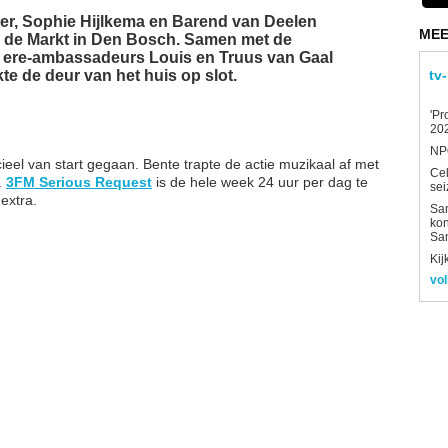
jer, Sophie Hijlkema en Barend van Deelen
MEE
p de Markt in Den Bosch. Samen met de
ere-ambassadeurs Louis en Truus van Gaal
te de deur van het huis op slot.
tv
'Pr
202
NPO
cieel van start gegaan. Bente trapte de actie muzikaal af met
Ce
.
3FM Serious Request
is de hele week 24 uur per dag te
sei
extra.
Sam
kon
Sa
Kij
vol