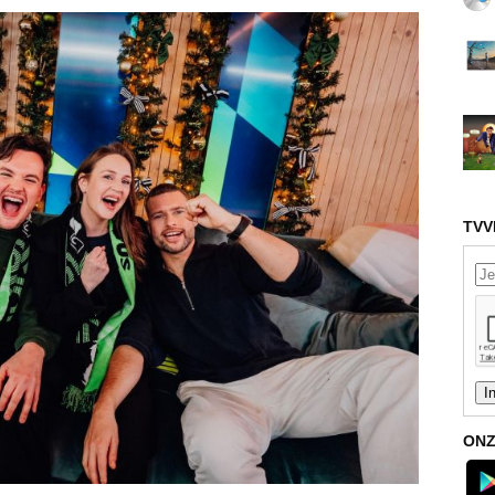
TVV
ONZ