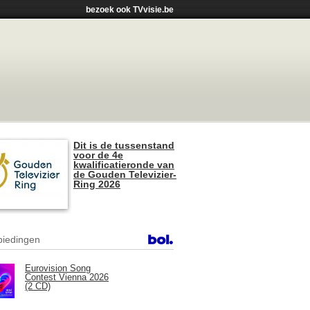
bezoek ook TVvisie.be
Dit is de tussenstand
voor de 4e
kwalificatieronde van
de Gouden Televizier-
Ring 2026
iedingen
Eurovision Song
Contest Vienna 2026
(2 CD)