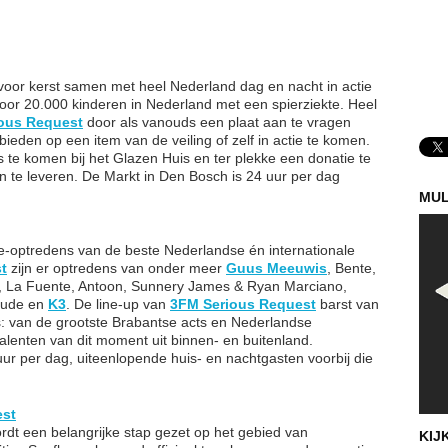
voor kerst samen met heel Nederland dag en nacht in actie
 voor 20.000 kinderen in Nederland met een spierziekte. Heel
ous Request
door als vanouds een plaat aan te vragen
ieden op een item van de veiling of zelf in actie te komen.
 te komen bij het Glazen Huis en ter plekke een donatie te
n te leveren. De Markt in Den Bosch is 24 uur per dag
MUL
e-optredens van de beste Nederlandse én internationale
t
zijn er optredens van onder meer
Guus Meeuwis
, Bente,
or, La Fuente, Antoon, Sunnery James & Ryan Marciano,
aude en
K3
. De line-up van
3FM Serious Request
barst van
ils: van de grootste Brabantse acts en Nederlandse
talenten van dit moment uit binnen- en buitenland.
r per dag, uiteenlopende huis- en nachtgasten voorbij die
est
dt een belangrijke stap gezet op het gebied van
KIJ