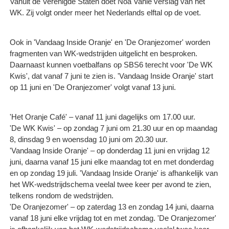
Vanuit de Verenigde Staten doet Noa Vahle verslag van het
WK. Zij volgt onder meer het Nederlands elftal op de voet.
Ook in 'Vandaag Inside Oranje' en 'De Oranjezomer' worden
fragmenten van WK-wedstrijden uitgelicht en besproken.
Daarnaast kunnen voetbalfans op SBS6 terecht voor 'De WK
Kwis', dat vanaf 7 juni te zien is. 'Vandaag Inside Oranje' start
op 11 juni en 'De Oranjezomer' volgt vanaf 13 juni.
'Het Oranje Café' – vanaf 11 juni dagelijks om 17.00 uur.
'De WK Kwis' – op zondag 7 juni om 21.30 uur en op maandag
8, dinsdag 9 en woensdag 10 juni om 20.30 uur.
'Vandaag Inside Oranje' – op donderdag 11 juni en vrijdag 12
juni, daarna vanaf 15 juni elke maandag tot en met donderdag
en op zondag 19 juli. 'Vandaag Inside Oranje' is afhankelijk van
het WK-wedstrijdschema veelal twee keer per avond te zien,
telkens rondom de wedstrijden.
'De Oranjezomer' – op zaterdag 13 en zondag 14 juni, daarna
vanaf 18 juni elke vrijdag tot en met zondag. 'De Oranjezomer'