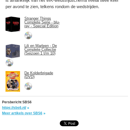
is afhankelijk van het WK-wedstrijdschema veelal twee keer
per avond te zien, telkens rondom de wedstrijden.
Stranger Things
Complete Serie - blu-
ray - Special Edition
Lili en Marleen - De
Complete Collectie
(Seizoen 1 t/m 10)
De Kolderbrigade
(DVD)
Persbericht SBS6
https://sbs6.nl/
Meer artikels over SBS6