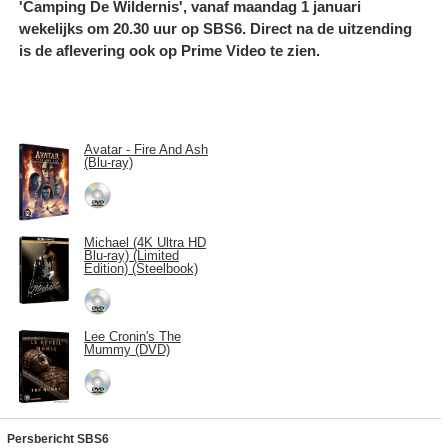
'Camping De Wildernis', vanaf maandag 1 januari
wekelijks om 20.30 uur op SBS6. Direct na de uitzending
is de aflevering ook op Prime Video te zien.
Avatar - Fire And Ash
(Blu-ray)
Michael (4K Ultra HD
Blu-ray) (Limited
Edition) (Steelbook)
Lee Cronin's The
Mummy (DVD)
Persbericht SBS6