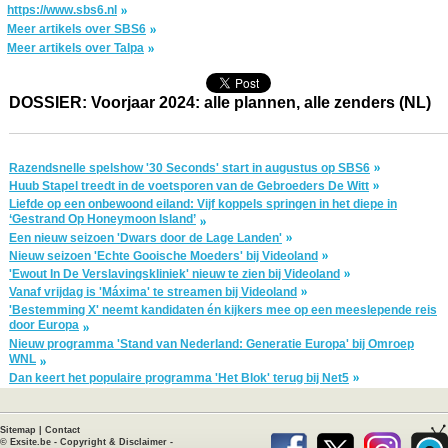
https://www.sbs6.nl
Meer artikels over SBS6
Meer artikels over Talpa
DOSSIER: Voorjaar 2024: alle plannen, alle zenders (NL)
Razendsnelle spelshow '30 Seconds' start in augustus op SBS6
Huub Stapel treedt in de voetsporen van de Gebroeders De Witt
Liefde op een onbewoond eiland: Vijf koppels springen in het diepe in
‘Gestrand Op Honeymoon Island’
Een nieuw seizoen 'Dwars door de Lage Landen'
Nieuw seizoen 'Echte Gooische Moeders' bij Videoland
'Ewout In De Verslavingskliniek' nieuw te zien bij Videoland
Vanaf vrijdag is 'Máxima' te streamen bij Videoland
'Bestemming X' neemt kandidaten én kijkers mee op een meeslepende reis
door Europa
Nieuw programma 'Stand van Nederland: Generatie Europa' bij Omroep
WNL
Dan keert het populaire programma 'Het Blok' terug bij Net5
Sitemap
|
Contact
©
Exsite.be
-
Copyright & Disclaimer
-