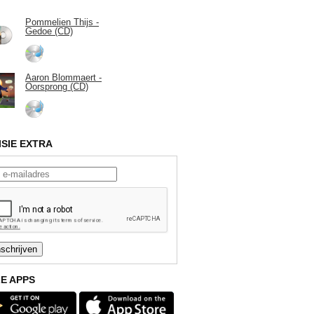
Pommelien Thijs -
Gedoe (CD)
Aaron Blommaert -
Oorsprong (CD)
ISIE EXTRA
E APPS