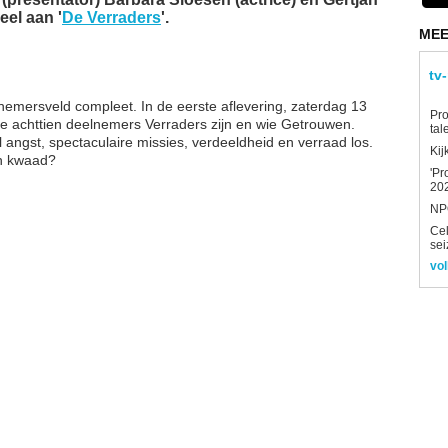
eel aan '
De Verraders
'.
MEE
tv
nemersveld compleet. In de eerste aflevering, zaterdag 13
Pro
de achttien deelnemers Verraders zijn en wie Getrouwen.
tal
l angst, spectaculaire missies, verdeeldheid en verraad los.
Kij
en kwaad?
'Pr
202
NPO
Ce
sei
vol