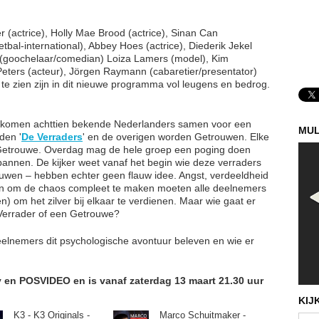
 (actrice), Holly Mae Brood (actrice), Sinan Can
etbal-international), Abbey Hoes (actrice), Diederik Jekel
 (goochelaar/comedian) Loiza Lamers (model), Kim
eters (acteur), Jörgen Raymann (cabaretier/presentator)
e zien zijn in dit nieuwe programma vol leugens en bedrog.
rg komen achttien bekende Nederlanders samen voor een
MUL
den '
De Verraders
' en de overigen worden Getrouwen. Elke
etrouwe. Overdag mag de hele groep een poging doen
annen. De kijker weet vanaf het begin wie deze verraders
ouwen – hebben echter geen flauw idee. Angst, verdeeldheid
 En om de chaos compleet te maken moeten alle deelnemers
 om het zilver bij elkaar te verdienen. Maar wie gaat er
n Verrader of een Getrouwe?
deelnemers dit psychologische avontuur beleven en wie er
tv en POSVIDEO en is vanaf zaterdag 13 maart 21.30 uur
KIJ
K3 - K3 Originals -
Marco Schuitmaker -