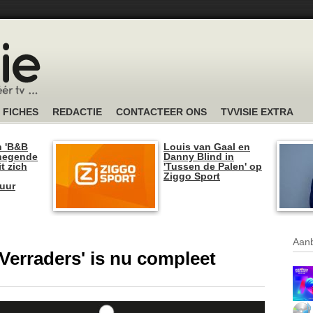
FICHES
REDACTIE
CONTACTEER ONS
TVVISIE EXTRA
n 'B&B
Louis van Gaal en
 negende
Danny Blind in
t zich
'Tussen de Palen' op
Ziggo Sport
tuur
Aanb
Verraders' is nu compleet