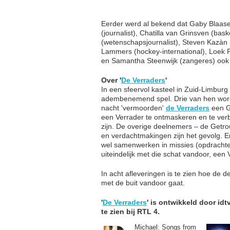
Eerder werd al bekend dat Gaby Blaaser
(journalist), Chatilla van Grinsven (bask
(wetenschapsjournalist), Steven Kazàn
Lammers (hockey-international), Loek P
en Samantha Steenwijk (zangeres) ook t
Over '
De Verraders
'
In een sfeervol kasteel in Zuid-Limbu
adembenemend spel. Drie van hen wor
nacht 'vermoorden'
de Verraders
een G
een Verrader te ontmaskeren en te verb
zijn. De overige deelnemers – de Getr
en verdachtmakingen zijn het gevolg.
wel samenwerken in missies (opdrachten)
uiteindelijk met die schat vandoor, ee
In acht afleveringen is te zien hoe de 
met de buit vandoor gaat.
'
De Verraders
' is ontwikkeld door id
te zien bij RTL 4.
Michael: Songs from