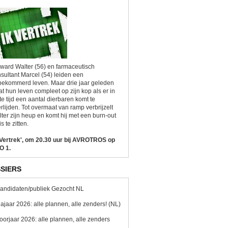
ward Walter (56) en farmaceutisch
sultant Marcel (54) leiden een
ekommerd leven. Maar drie jaar geleden
at hun leven compleet op zijn kop als er in
te tijd een aantal dierbaren komt te
rlijden. Tot overmaat van ramp verbrijzelt
ter zijn heup en komt hij met een burn-out
is te zitten.
 Vertrek', om 20.30 uur bij AVROTROS op
O 1.
SIERS
andidaten/publiek Gezocht NL
ajaar 2026: alle plannen, alle zenders! (NL)
oorjaar 2026: alle plannen, alle zenders