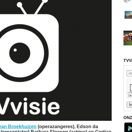
TVV
ONZ
 van Broekhuizen
(operazangeres), Edson da
(presentator) Barbara Sloesen (actrice) en Gertjan