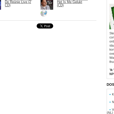
De Reünie Live (2
Het Is Me Gelukt
CD)
(CD)
Ste
con
onb
sta
kor
ove
Wal
thu
'Ik
NP
DOS
K
N
V
(NL)