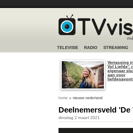
TELEVISIE
RADIO
STREAMING
Verrassing i
Vol Liefde':
eigenaar slui
aan voor
liefdesavon
home
nieuws nederland
Deelnemersveld 'De 
dinsdag 2 maart 2021