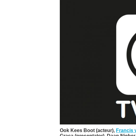
Ook Kees Boot (acteur),
Francis
Graça (presentator), Daan Nieber 