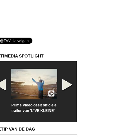
TIMEDIA SPOTLIGHT
Prime Video deelt officiële
Check nu de officiële
Kijk vanaf maa
trailer van 'L*VE KLEINE'
trailer van 'The Last
'Furious' op Di
Sunrise'
KTIP VAN DE DAG