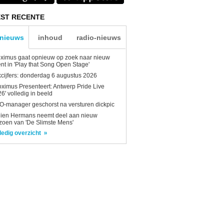
ST RECENTE
-nieuws
inhoud
radio-nieuws
ximus gaat opnieuw op zoek naar nieuw
ent in 'Play that Song Open Stage'
kcijfers: donderdag 6 augustus 2026
oximus Presenteert: Antwerp Pride Live
6' volledig in beeld
-manager geschorst na versturen dickpic
lien Hermans neemt deel aan nieuw
zoen van 'De Slimste Mens'
ledig overzicht