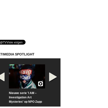
TIMEDIA SPOTLIGHT
Nieuwe serie 'I AM –
Prime Video deelt officiële
Check nu de offi
Investigation Art
trailer van 'L*VE KLEINE'
trailer van 'The
Mysteries' op NPO Zapp
Sunrise'