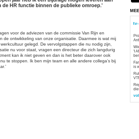
n de HR functie binnen de publieke omroep.'
MEE
tv
lagen voor de adviezen van de commissie Van Rijn en
Pro
 de ontwikkeling van onze organisatie. Daarmee is wat mij
Ant
 werkcultuur gelegd. De vervolgstappen die nu nodig zijn,
Wi
atie nu voor staat, vragen een directeur die zich langdurig
'I 
tment kan ik niet geven en dan is het beter daarover ook
be
 nu te stoppen. Ik ben mijn team en alle andere collega’s bij
Fan
ar.'
is 
Rub
VTM
Re
die
vol