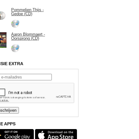
Pommelien Thijs -
Gedoe (CD)
Aaron Blommaert -
Oorsprong (CD)
ISIE EXTRA
E APPS