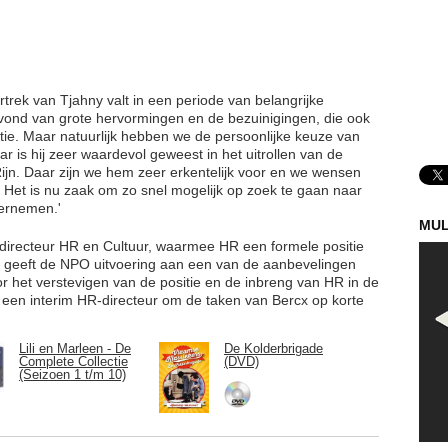
rtrek van Tjahny valt in een periode van belangrijke
ond van grote hervormingen en de bezuinigingen, die ook
ie. Maar natuurlijk hebben we de persoonlijke keuze van
r is hij zeer waardevol geweest in het uitrollen van de
jn. Daar zijn we hem zeer erkentelijk voor en we wensen
. Het is nu zaak om zo snel mogelijk op zoek te gaan naar
vernemen.'
MUL
 directeur HR en Cultuur, waarmee HR een formele positie
e geeft de NPO uitvoering aan een van de aanbevelingen
or het verstevigen van de positie en de inbreng van HR in de
 een interim HR-directeur om de taken van Bercx op korte
Lili en Marleen - De
De Kolderbrigade
Complete Collectie
(DVD)
(Seizoen 1 t/m 10)