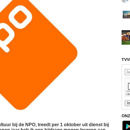
TVV
ONZ
uur bij de NPO, treedt per 1 oktober uit dienst bij
open jaar heb ik een bijdrage mogen leveren aan