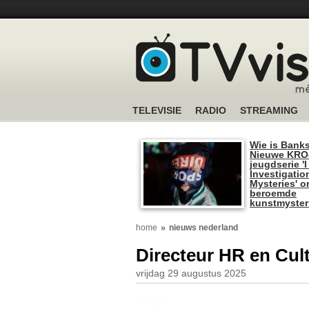
TELEVISIE
RADIO
STREAMING
Wie is Bank
Nieuwe KRO
jeugdserie '
Investigatio
Mysteries' o
beroemde
kunstmyster
home
nieuws nederland
Directeur HR en Cult
vrijdag 29 augustus 2025