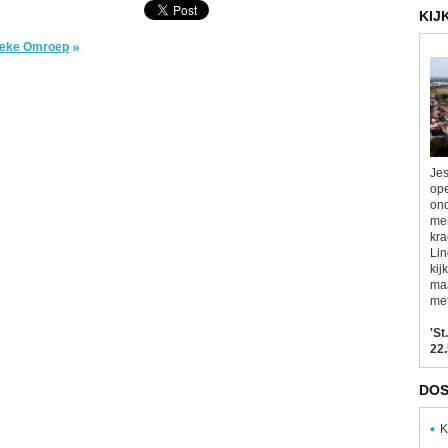
KIJ
lieke Omroep
Jes
ope
ond
men
kra
Lin
kij
maa
met
'St
22.
DOS
K