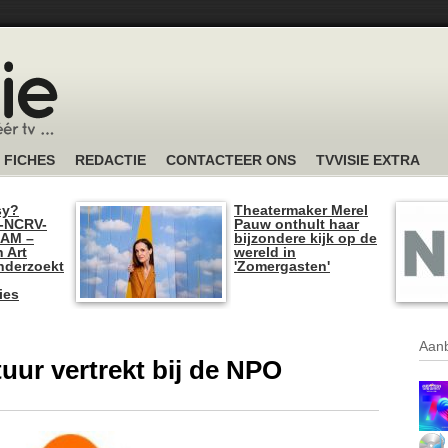
FICHES
REDACTIE
CONTACTEER ONS
TVVISIE EXTRA
sy?
Theatermaker Merel
-NCRV-
Pauw onthult haar
I AM –
bijzondere kijk op de
n Art
wereld in
nderzoekt
'Zomergasten'
ies
Aanb
uur vertrekt bij de NPO