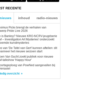
ST RECENTE
-nieuws
inhoud
radio-nieuws
ximus Pickx brengt de verhalen van
werp Pride Live 2026
e is Banksy? Nieuwe KRO-NCRV-jeugdserie
AM – Investigation Art Mysteries' onderzoekt
roemde kunstmysteries
s van 'De Tafel van Gert' kunnen aftellen: dit
wanneer het nieuwe seizoen start
en Van Gucht zoekt publiek voor nieuwe
-talkshow 'Happy Hour'
portageploeg van PowNed aangevallen bij
renasiel
ledig overzicht