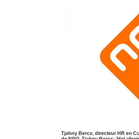
Tjahny Bercx, directeur HR en Cult
de NPO. Tjahny Bercx: 'Het afgel