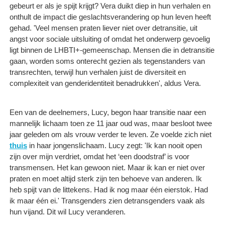
gebeurt er als je spijt krijgt? Vera duikt diep in hun verhalen en
onthult de impact die geslachtsverandering op hun leven heeft
gehad. 'Veel mensen praten liever niet over detransitie, uit
angst voor sociale uitsluiting of omdat het onderwerp gevoelig
ligt binnen de LHBTI+-gemeenschap. Mensen die in detransitie
gaan, worden soms onterecht gezien als tegenstanders van
transrechten, terwijl hun verhalen juist de diversiteit en
complexiteit van genderidentiteit benadrukken', aldus Vera.
Een van de deelnemers, Lucy, begon haar transitie naar een
mannelijk lichaam toen ze 11 jaar oud was, maar besloot twee
jaar geleden om als vrouw verder te leven. Ze voelde zich niet
thuis
in haar jongenslichaam. Lucy zegt: 'Ik kan nooit open
zijn over mijn verdriet, omdat het ‘een doodstraf’ is voor
transmensen. Het kan gewoon niet. Maar ik kan er niet over
praten en moet altijd sterk zijn ten behoeve van anderen. Ik
heb spijt van de littekens. Had ik nog maar één eierstok. Had
ik maar één ei.' Transgenders zien detransgenders vaak als
hun vijand. Dit wil Lucy veranderen.