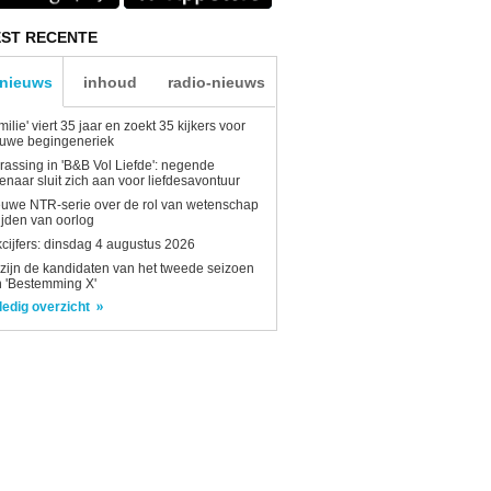
ST RECENTE
-nieuws
inhoud
radio-nieuws
milie' viert 35 jaar en zoekt 35 kijkers voor
euwe begingeneriek
rassing in 'B&B Vol Liefde': negende
enaar sluit zich aan voor liefdesavontuur
uwe NTR-serie over de rol van wetenschap
tijden van oorlog
kcijfers: dinsdag 4 augustus 2026
 zijn de kandidaten van het tweede seizoen
 'Bestemming X'
ledig overzicht