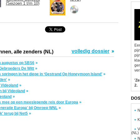
(Seizoen 1 t/m 10)
Een
pij
volledig dossier
nnen, alle zenders (NL)
pij
kla
in augustus op SBS6
gen
 Gebroeders De Witt
ver
s springen in het diepe in ‘Gestrand Op Honeymoon Island’
den'
'Z
 Videoland
2.
n bij Videoland
deoland
DOS
s mee op een meeslepende reis door Europa
neratie Europa' bij Omroep WNL
N
' terug bij Net5
K
V
(NL)
N