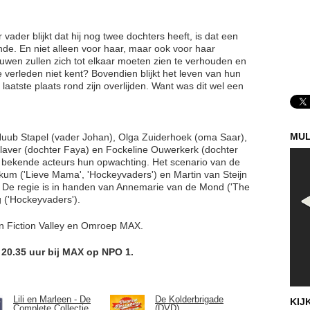
 vader blijkt dat hij nog twee dochters heeft, is dat een
de. En niet alleen voor haar, maar ook voor haar
uwen zullen zich tot elkaar moeten zien te verhouden en
je verleden niet kent? Bovendien blijkt het leven van hun
laatste plaats rond zijn overlijden. Want was dit wel een
MUL
uub Stapel (vader Johan), Olga Zuiderhoek (oma Saar),
Klaver (dochter Faya) en Fockeline Ouwerkerk (dochter
 bekende acteurs hun opwachting. Het scenario van de
rkum ('Lieve Mama', 'Hockeyvaders') en Martin van Steijn
. De regie is in handen van Annemarie van de Mond ('The
g ('Hockeyvaders').
an Fiction Valley en Omroep MAX.
 20.35 uur bij MAX op NPO 1.
Lili en Marleen - De
De Kolderbrigade
KIJ
Complete Collectie
(DVD)