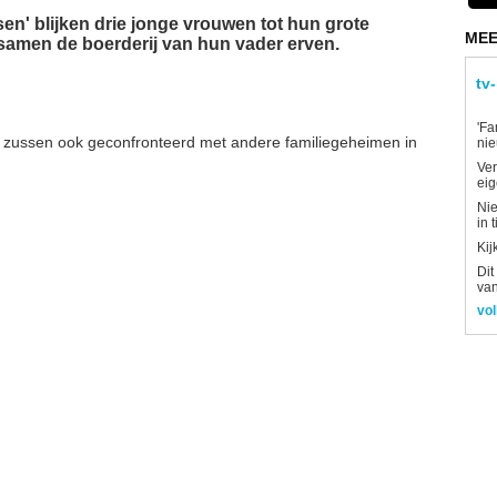
en' blijken drie jonge vrouwen tot hun grote
MEE
e samen de boerderij van hun vader erven.
tv
'Fa
 zussen ook geconfronteerd met andere familiegeheimen in
ni
Ver
eig
Nie
in 
Kij
Dit
van
vol