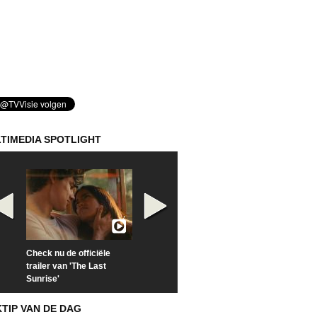
TIMEDIA SPOTLIGHT
Check nu de officiële
Kijk vanaf maandag naar
Kijk nu naar 'Po
trailer van 'The Last
'Furious' op Disney+
of Time with To
Sunrise'
Hiddleston'
KTIP VAN DE DAG