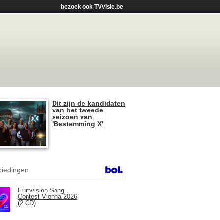
bezoek ook TVvisie.be
Dit zijn de kandidaten
van het tweede
seizoen van
'Bestemming X'
iedingen
Eurovision Song
Contest Vienna 2026
(2 CD)