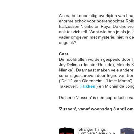
Als na het noodlottig overlijden van haar
enorme schok voor boerendochter Rolin
halfzussen Nienke en Faya. De drie vro
ook tot zichzelf. Want wie ben je als je 
vader omgeven met mysterie, niet in de 
ongeluk?
Cast
De hoofdrollen worden gespeeld door H
Joy Delima (dochter Rolinde), Melody 
Nienke). Daarnaast maken vele andere
serie is geschreven door Ingrid van Be
('De 12 van Oldenheim', 'Lieve Mama')
Takeover', '
Flikken
') en Michiel de Jon
De serie 'Zussen' is een coproductie v
'Zussen', vanaf woensdag 3 april om
Stranger Things
Complete Serie - blu-