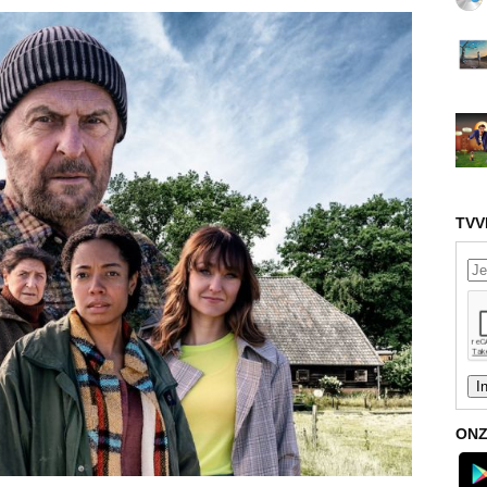
TVV
ONZ