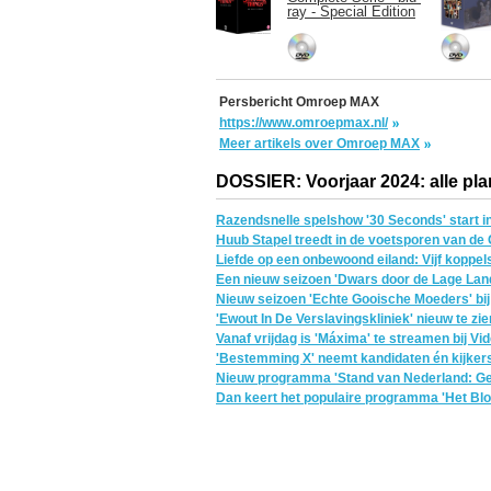
ray - Special Edition
Persbericht Omroep MAX
https://www.omroepmax.nl/
Meer artikels over Omroep MAX
DOSSIER: Voorjaar 2024: alle pla
Razendsnelle spelshow '30 Seconds' start 
Huub Stapel treedt in de voetsporen van de
Liefde op een onbewoond eiland: Vijf koppel
Een nieuw seizoen 'Dwars door de Lage Lan
Nieuw seizoen 'Echte Gooische Moeders' bij
'Ewout In De Verslavingskliniek' nieuw te zie
Vanaf vrijdag is 'Máxima' te streamen bij Vi
'Bestemming X' neemt kandidaten én kijker
Nieuw programma 'Stand van Nederland: Ge
Dan keert het populaire programma 'Het Blok