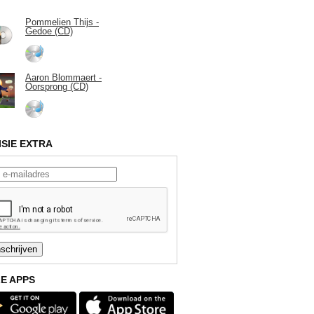
Pommelien Thijs -
Gedoe (CD)
Aaron Blommaert -
Oorsprong (CD)
ISIE EXTRA
E APPS