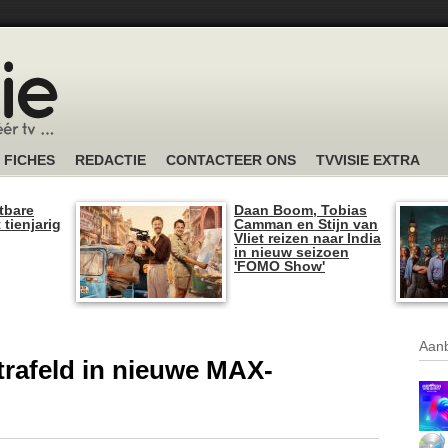
FICHES
REDACTIE
CONTACTEER ONS
TVVISIE EXTRA
tbare
Daan Boom, Tobias
 tienjarig
Camman en Stijn van
Vliet reizen naar India
in nieuw seizoen
'FOMO Show'
Aanb
rafeld in nieuwe MAX-