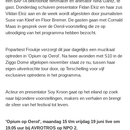
een BAFTA bekroonde filmmaker en animator Nina Gantz, te
gast. Donderdag schuiven presentator Fidan Ekiz en haar zus
Vildan Ekiz aan en de week wordt afgesloten door journalisten
Suse van Kleef en Floor Bremer. De gasten gaan met Cornald
Maas in gesprek over de Oerol-voorstelling die ze op
uitnodiging van het programma hebben bezocht.
Popartiest Froukje verzorgt dit jaar dagelijks een muzikaal
optreden in 'Opium op Oerol'. Na twee avonden met S10 in de
Ziggo Dome afgelopen november staat ze nu, tussen haar
eigen uitverkochte tour door, op Terschelling voor vijf
exclusieve optredens in het programma.
Acteur en presentator Soy Kroon gaat op het eiland op zoek
naar bijzondere voorstellingen, makers en verhalen en brengt
de sfeer van het festival tot leven.
'Opium op Oerol', maandag 15 t/m vrijdag 19 juni live om
19.05 uur bij AVROTROS op NPO 2.